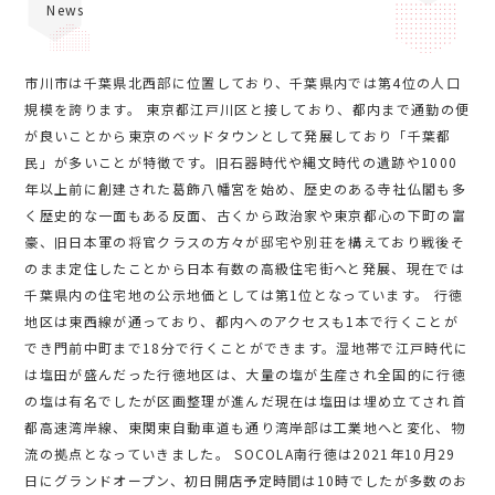
News
市川市は千葉県北西部に位置しており、千葉県内では第4位の人口
規模を誇ります。 東京都江戸川区と接しており、都内まで通勤の便
が良いことから東京のベッドタウンとして発展しており「千葉都
民」が多いことが特徴です。旧石器時代や縄文時代の遺跡や1000
年以上前に創建された葛飾八幡宮を始め、歴史のある寺社仏閣も多
く歴史的な一面もある反面、古くから政治家や東京都心の下町の富
豪、旧日本軍の将官クラスの方々が邸宅や別荘を構えており戦後そ
のまま定住したことから日本有数の高級住宅街へと発展、現在では
千葉県内の住宅地の公示地価としては第1位となっています。 行徳
地区は東西線が通っており、都内へのアクセスも1本で行くことが
でき門前中町まで18分で行くことができます。湿地帯で江戸時代に
は塩田が盛んだった行徳地区は、大量の塩が生産され全国的に行徳
の塩は有名でしたが区画整理が進んだ現在は塩田は埋め立てされ首
都高速湾岸線、東関東自動車道も通り湾岸部は工業地へと変化、物
流の拠点となっていきました。 SOCOLA南行徳は2021年10月29
日にグランドオープン、初日開店予定時間は10時でしたが多数のお