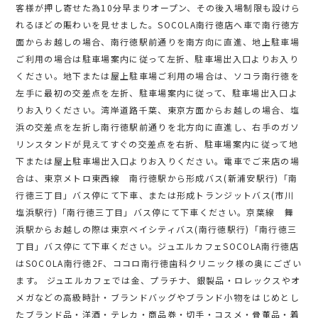
客様が押し寄せた為10分早まりオープン、その後入場制限も設けら
れるほどの賑わいを見せました。SOCOLA南行徳店へ車で南行徳方
面からお越しの場合、南行徳駅前通りを南方向に直進、地上駐車場
ご利用の場合は駐車場案内に従って左折、駐車場出入口よりお入り
ください。地下または屋上駐車場ご利用の場合は、ソコラ南行徳を
左手に最初の交差点を左折、駐車場案内に従って、駐車場出入口よ
りお入りください。湾岸道路千葉、東京方面からお越しの場合、塩
浜の交差点を左折し南行徳駅前通りを北方向に直進し、右手のガソ
リンスタンドが見えてすぐの交差点を右折、駐車場案内に従って地
下または屋上駐車場出入口よりお入りください。電車でご来店の場
合は、東京メトロ東西線 南行徳駅から形成バス(新浦安駅行)「南
行徳三丁目」バス停にて下車、または形成トランジットバス(市川
塩浜駅行)「南行徳三丁目」バス停にて下車ください。京葉線 舞
浜駅からお越しの際は東京ベイシティバス(南行徳駅行)「南行徳三
丁目」バス停にて下車ください。ジュエルカフェSOCOLA南行徳店
はSOCOLA南行徳2F、ココロ南行徳歯科クリニック様の奥にござい
ます。 ジュエルカフェでは金、プラチナ、銀製品・ロレックスやオ
メガなどの高級時計・ブランドバッグやブランド小物をはじめとし
たブランド品・洋酒・テレカ・商品券・切手・コスメ・骨董品・着