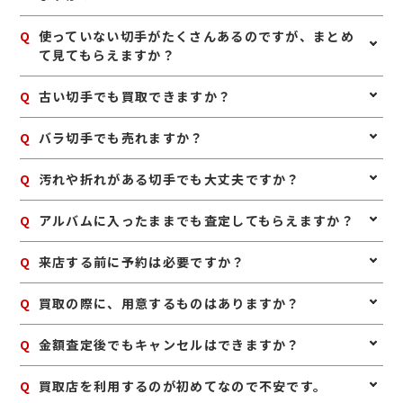
入りください。 地下または屋上駐車場ご利用の場合は、
ソコラ南行徳を左手に最初の交差点を左折、駐車場案内
A
切手は、できるだけきれいな状態で保管されていること
Q
使っていない切手がたくさんあるのですが、まとめ
に従って、駐車場出入口よりお入りください。ソコラに
が大切です。シートのまま残っているものは評価しやす
て見てもらえますか？
入っていただいて2階のエスカレーターを上がっていた
い場合があり、バラ切手もまとめてお持ちいただくこと
だき奥へ進んでいくとココロ南行徳店歯科クリニック隣
で査定しやすくなります。アルバムに入っている場合は
に当店にございます。
A
はい、まとめて査定可能です。シート切手はもちろん、
Q
古い切手でも買取できますか？
無理に外さず、そのままお持ち込みいただくのがおすす
バラ切手もお取り扱いしておりますので、そのままお持
めです。
ち込みください。
A
はい、古い切手でも査定できる場合があります。普通切
Q
バラ切手でも売れますか？
手だけでなく、記念切手や特殊切手なども含めて拝見い
たします。
A
はい、バラ切手も買取対象です。シートのほうが評価し
Q
汚れや折れがある切手でも大丈夫ですか？
やすい場合もありますが、バラだからといって査定不可
というわけではありません。
A
状態によっては査定額に影響しますが、まずは拝見いた
Q
アルバムに入ったままでも査定してもらえますか？
します。保存状態によって評価が変わるため、処分前に
一度ご相談いただくのがおすすめです。
A
はい、そのままで問題ありません。無理に整理したり取
Q
来店する前に予約は必要ですか？
り外したりせず、保管されている状態のままお持ち込み
ください。
A
予約は必要ありませんのでいつでもお越しいただけます
Q
買取の際に、用意するものはありますか？
が、混み合っている場合は査定をお待たせする場合もご
ざいますので、事前にお電話にて来店予約をいただけま
A
はい。身分証明書(運転免許証、マイナンバーカード、
Q
金額査定後でもキャンセルはできますか？
すとスムーズにご案内できます。
パスポート等)をご用意してください。店舗にてコピー
を取らせていただきますので、必ずお持ちください。
A
お値段にご満足いただけない場合は、もちろんキャンセ
Q
買取店を利用するのが初めてなので不安です。
ル可能です。手数料等も一切かかりませんのでご安心く