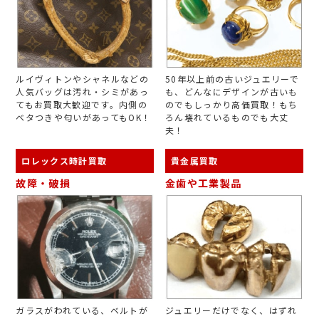
ルイヴィトンやシャネルなどの
50年以上前の古いジュエリーで
人気バッグは汚れ・シミがあっ
も、どんなにデザインが古いも
てもお買取大歓迎です。内側の
のでもしっかり高価買取！もち
ベタつきや匂いがあってもOK！
ろん壊れているものでも大丈
夫！
ロレックス時計買取
貴金属買取
故障・破損
金歯や工業製品
ガラスがわれている、ベルトが
ジュエリーだけでなく、はずれ