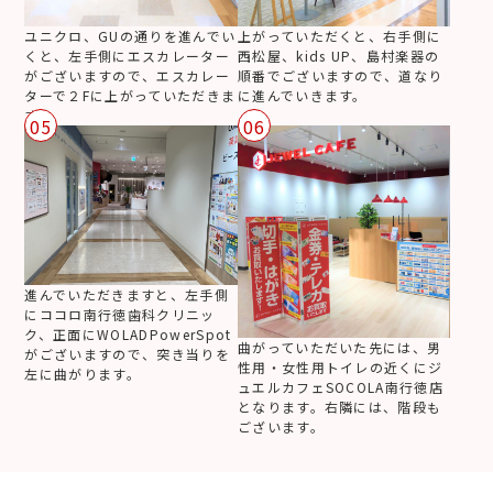
ユニクロ、GUの通りを進んでい
上がっていただくと、右手側に
くと、左手側にエスカレーター
西松屋、kids UP、島村楽器の
がございますので、エスカレー
順番でございますので、道なり
ターで２Fに上がっていただきま
に進んでいきます。
す。
05
06
進んでいただきますと、左手側
にココロ南行徳歯科クリニッ
ク、正面にWOLADPowerSpot
曲がっていただいた先には、男
がございますので、突き当りを
性用・女性用トイレの近くにジ
左に曲がります。
ュエルカフェSOCOLA南行徳店
となります。右隣には、階段も
ございます。