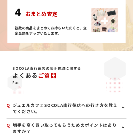
4
おまとめ査定
複数の商品をまとめてお持ちいただくと、査
定金額をアップいたします。
SOCOLA南行徳店の切手買取に関する
よくある
ご質問
Faq
Q
ジュエルカフェSOCOLA南行徳店への行き方を教え
てください。
A
南行徳駅前通りを南方向に直進し、地上駐車場ご利用の
Q
切手を高く買い取ってもらうためのポイントはあり
場合は、駐車場案内に従って左折、駐車場出入口よりお
ますか？