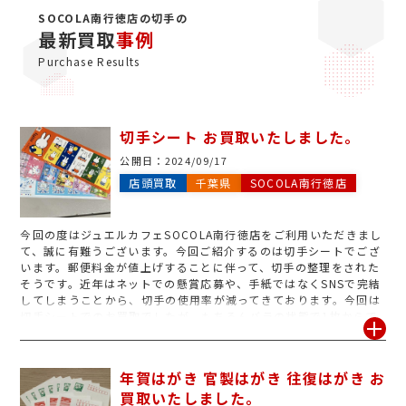
SOCOLA南行徳店の切手の
最新買取
事例
Purchase Results
切手シート お買取いたしました。
公開日：
2024/09/17
店頭買取
千葉県
SOCOLA南行徳店
今回の度はジュエルカフェSOCOLA南行徳店をご利用いただきまし
て、誠に有難うございます。今回ご紹介するのは切手シートでござ
います。郵便料金が値上げすることに伴って、切手の整理をされた
そうです。近年はネットでの懸賞応募や、手紙ではなくSNSで完結
してしまうことから、切手の使用率が減ってきております。今回は
切手シートでのお買取でしたが、もちろんバラの状態で1枚からで
もお買取させていただきます!昔集めていた大量の切手も、スタッ
フが丁寧に仕分けて査定させていただきますので、ご安心ください
ませ。皆様のご利用を心よりお待ちしております。
年賀はがき 官製はがき 往復はがき お
買取いたしました。