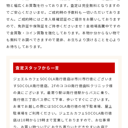
物と幅広くお買取を行っております。査定は完全無料となりますの
でご安心くださいませ。ご成約時の手数料も一切いただいておりま
せん。ご成約時にはご本人様確認証のご提示をお願いしております
ので、免許証や保険証をご持参くださいませ！金相場高騰中ですの
で金買取・コイン買取を強化しております。本物か分からない物で
も無料でお調べできますので是非、お立ちより頂けることを心より
お待ちしております。
査定スタッフから一言
ジェエルカフェSOCOLA南行徳店は市川市行徳にございま
すSOCOLA南行徳店、2Fのココロ南行徳歯科クリニック様
の奥にございます。最寄り駅は南行徳駅からバスに乗り、
南行徳三丁目バス停にて下車、歩いてすぐにございます。
お車でお越しの際にはSOCOLA南行徳の地下駐車場、屋上
駐車場をご利用ください。ジュエルカフェSOCOLA南行徳
店は10時から19時まで営業しておりますので、お仕事帰
り、お買い物ついでにお立ち寄りいただきやすいお店で