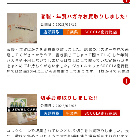
まう前にご不要な切手はお早めの売却をオススメいたします。昔に
コレクションしていたという古い切手でも、丁寧に査定させていた
だきます!もちろん1枚〜お買取させていただきますので、お気軽に
官製・年賀ハガキお買取りしました!
お持ち込みください。
公開日：
2022/08/12
店頭買取
千葉県
SOCOLA南行徳店
官製・年賀はがきをお買取り致しました。店頭のポスターを見て来
店してくださったそうで、書き損じてしまって困っていらした年賀
ハガキや使用しないでしまいっぱなしにして眠っていた官製ハガキ
をまとめてお持ちくださいました。ジュエルカフェSOCOLA南行徳
店では額面20円以上からお買取りしております。 1枚からでも買取
可能ですが、もちろん大量持ち込みも大歓迎ですのでぜひ一度お持
ちください!
切手お買取りしました!!
公開日：
2022/02/03
店頭買取
千葉県
SOCOLA南行徳店
コレクションで収集されていたという切手をお買取りしました。長
年、趣味で集めていたそうですが切手も使う機会があまりないので