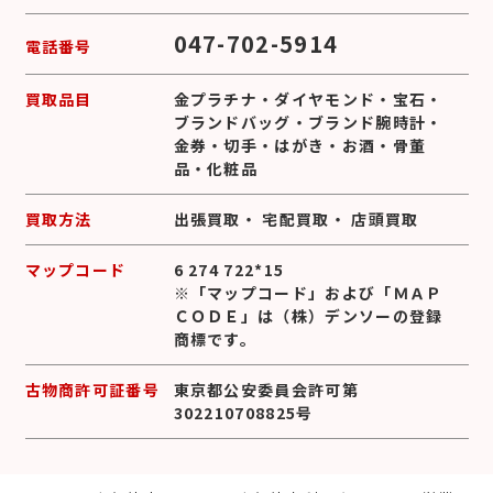
047-702-5914
電話番号
買取品目
金プラチナ
・
ダイヤモンド
・
宝石
・
ブランドバッグ
・
ブランド腕時計
・
金券
・
切手
・
はがき
・
お酒
・
骨董
品
・
化粧品
買取方法
出張買取
・
宅配買取
・
店頭買取
マップコード
6 274 722*15
※「マップコード」および「ＭＡＰ
ＣＯＤＥ」は（株）デンソーの登録
商標です。
古物商許可証番号
東京都公安委員会許可第
302210708825号