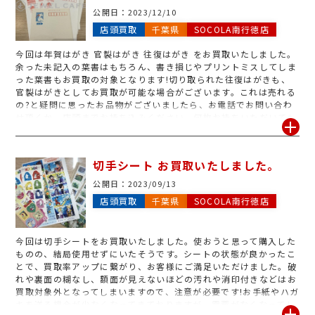
公開日：
2023/12/10
店頭買取
千葉県
SOCOLA南行徳店
今回は年賀はがき 官製はがき 往復はがき をお買取いたしました。
余った未記入の葉書はもちろん、書き損じやプリントミスしてしま
った葉書もお買取の対象となります!切り取られた往復はがきも、
官製はがきとしてお買取が可能な場合がございます。これは売れる
の?と疑問に思ったお品物がございましたら、お電話でお問い合わ
せ頂くか、店頭までお持ち込みください。何枚お持ちいただいても
大丈夫です!1枚だけじゃ申し訳ないという方でもお気軽にお越しく
ださいませ。処分に困ったおハガキは、ジュエルカフェSOCOLA南
行徳店で現金化しませんか?
切手シート お買取いたしました。
公開日：
2023/09/13
店頭買取
千葉県
SOCOLA南行徳店
今回は切手シートをお買取いたしました。使おうと思って購入した
ものの、結局使用せずにいたそうです。シートの状態が良かったこ
とで、買取率アップに繋がり、お客様にご満足いただけました。破
れや裏面の糊なし、額面が見えないほどの汚れや消印付きなどはお
買取対象外となってしまいますので、注意が必要です!お手紙やハガ
キを送る機会が少なくなってきておりますが、需要がなくなってし