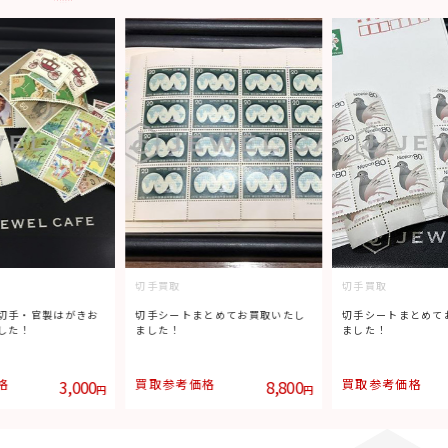
切手買取
切手買取
切手・官製はがきお
切手シートまとめてお買取いたし
切手シートまとめて
した！
ました！
ました！
格
3,000
買取参考価格
8,800
買取参考価格
円
円