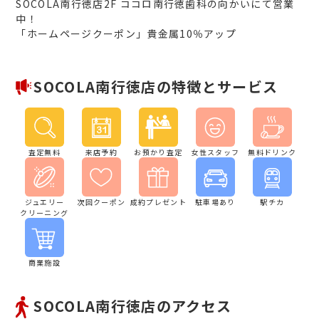
SOCOLA南行徳店2F ココロ南行徳歯科の向かいにて営業
中！
「ホームページクーポン」貴金属10％アップ
SOCOLA南行徳店の特徴とサービス
査定無料
来店予約
お預かり査定
女性スタッフ
無料ドリンク
ジュエリー
次回クーポン
成約プレゼント
駐車場あり
駅チカ
クリーニング
商業施設
SOCOLA南行徳店のアクセス