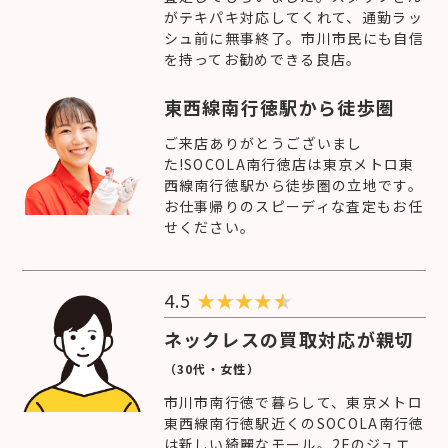
がテキパキ対応してくれて、通勤ラッ
シュ前に無事終了。市川市民にも自信
を持ってお勧めできる良店。
東西線南行徳駅から徒歩圏
ご来店ありがとうございまし
た!SOCOLA南行徳店は東京メトロ東
西線南行徳駅から徒歩圏の立地です。
お仕事帰りのスピーディな査定もお任
せください。
4.5
★
★
★
★
ネックレスの買取対応が親切
（30代・女性）
市川市南行徳で暮らして、東京メトロ
東西線南行徳駅近くのSOCOLA南行徳
は新しい綺麗なモール。2Fのジュエ