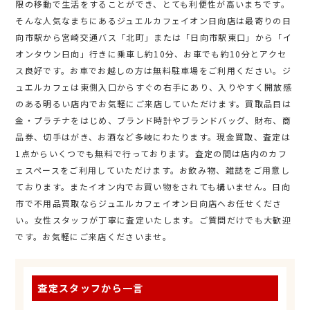
限の移動で生活をすることができ、とても利便性が高いまちです。
そんな人気なまちにあるジュエルカフェイオン日向店は最寄りの日
向市駅から宮崎交通バス「北町」または「日向市駅東口」から「イ
オンタウン日向」行きに乗車し約10分、お車でも約10分とアクセ
ス良好です。お車でお越しの方は無料駐車場をご利用ください。ジ
ュエルカフェは東側入口からすぐの右手にあり、入りやすく開放感
のある明るい店内でお気軽にご来店していただけます。買取品目は
金・プラチナをはじめ、ブランド時計やブランドバッグ、財布、商
品券、切手はがき、お酒など多岐にわたります。現金買取、査定は
1点からいくつでも無料で行っております。査定の間は店内のカフ
ェスペースをご利用していただけます。お飲み物、雑誌をご用意し
ております。またイオン内でお買い物をされても構いません。日向
市で不用品買取ならジュエルカフェイオン日向店へお任せくださ
い。女性スタッフが丁寧に査定いたします。ご質問だけでも大歓迎
です。お気軽にご来店くださいませ。
査定スタッフから一言