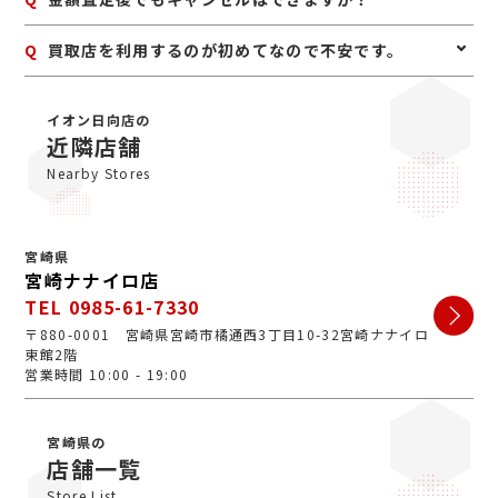
すとスムーズにご案内できます。
パスポート等)をご用意してください。店舗にてコピー
を取らせていただきますので、必ずお持ちください。
A
お値段にご満足いただけない場合は、もちろんキャンセ
Q
買取店を利用するのが初めてなので不安です。
ル可能です。手数料等も一切かかりませんのでご安心く
ださい。
A
初めての買取店にジュエルカフェをご検討いただきあり
がとうございます。ジュエルカフェは女性スタッフが中
イオン日向店の
心で、丁寧な接客・明るいお店・手数料完全無料の手軽
近隣店舗
さで多くのお客様にご利用いただいています。ぜひ安心
Nearby Stores
してお越しくださいませ。
宮崎県
宮崎ナナイロ店
TEL 0985-61-7330
〒880-0001 宮崎県宮崎市橘通西3丁目10-32宮崎ナナイロ
東館2階
営業時間 10:00 - 19:00
宮崎県の
店舗一覧
Store List