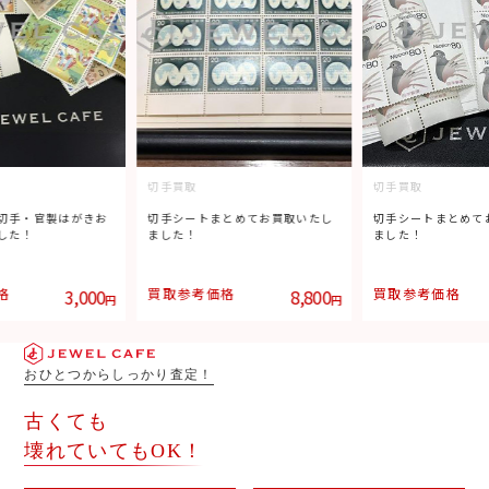
切手買取
切手買取
切手・官製はがきお
切手シートまとめてお買取いたし
切手シートまとめて
した！
ました！
ました！
格
3,000
買取参考価格
8,800
買取参考価格
円
円
おひとつからしっかり査定！
古くても
壊れていてもOK！