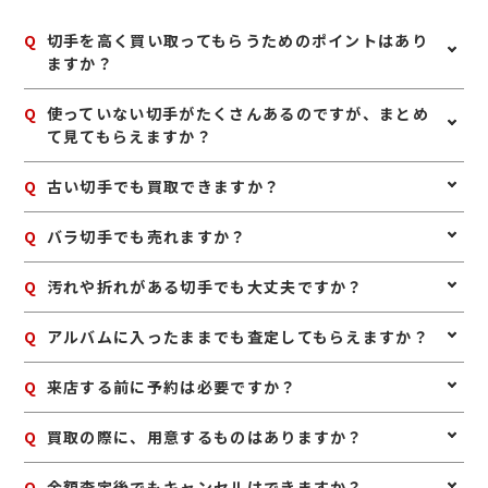
Q
切手を高く買い取ってもらうためのポイントはあり
ますか？
A
切手は、できるだけきれいな状態で保管されていること
Q
使っていない切手がたくさんあるのですが、まとめ
が大切です。シートのまま残っているものは評価しやす
て見てもらえますか？
い場合があり、バラ切手もまとめてお持ちいただくこと
で査定しやすくなります。アルバムに入っている場合は
A
はい、まとめて査定可能です。シート切手はもちろん、
Q
古い切手でも買取できますか？
無理に外さず、そのままお持ち込みいただくのがおすす
バラ切手もお取り扱いしておりますので、そのままお持
めです。
ち込みください。
A
はい、古い切手でも査定できる場合があります。普通切
Q
バラ切手でも売れますか？
手だけでなく、記念切手や特殊切手なども含めて拝見い
たします。
A
はい、バラ切手も買取対象です。シートのほうが評価し
Q
汚れや折れがある切手でも大丈夫ですか？
やすい場合もありますが、バラだからといって査定不可
というわけではありません。
A
状態によっては査定額に影響しますが、まずは拝見いた
Q
アルバムに入ったままでも査定してもらえますか？
します。保存状態によって評価が変わるため、処分前に
一度ご相談いただくのがおすすめです。
A
はい、そのままで問題ありません。無理に整理したり取
Q
来店する前に予約は必要ですか？
り外したりせず、保管されている状態のままお持ち込み
ください。
A
予約は必要ありませんのでいつでもお越しいただけます
Q
買取の際に、用意するものはありますか？
が、混み合っている場合は査定をお待たせする場合もご
ざいますので、事前にお電話にて来店予約をいただけま
A
はい。身分証明書(運転免許証、マイナンバーカード、
Q
金額査定後でもキャンセルはできますか？