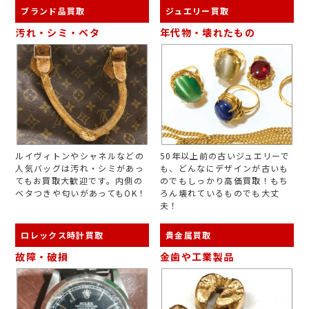
ブランド品買取
ジュエリー買取
汚れ・シミ・ベタ
年代物・壊れたもの
ルイヴィトンやシャネルなどの
50年以上前の古いジュエリーで
人気バッグは汚れ・シミがあっ
も、どんなにデザインが古いも
てもお買取大歓迎です。内側の
のでもしっかり高価買取！もち
ベタつきや匂いがあってもOK！
ろん壊れているものでも大丈
夫！
ロレックス時計買取
貴金属買取
故障・破損
金歯や工業製品