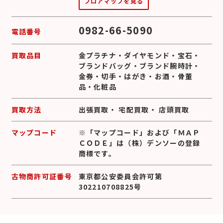
フロアマップを見る
0982-66-5090
電話番号
買取品目
金プラチナ
・
ダイヤモンド
・
宝石
・
ブランドバッグ
・
ブランド腕時計
・
金券
・
切手
・
はがき
・
お酒
・
骨董
品
・
化粧品
買取方法
出張買取
・
宅配買取
・
店頭買取
マップコード
※「マップコード」および「ＭＡＰ
ＣＯＤＥ」は（株）デンソーの登録
商標です。
古物商許可証番号
東京都公安委員会許可第
302210708825号