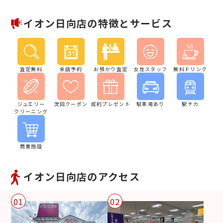
イオン日向店の特徴とサービス
査定無料
来店予約
お預かり査定
女性スタッフ
無料ドリンク
ジュエリー
次回クーポン
成約プレゼント
駐車場あり
駅チカ
クリーニング
商業施設
イオン日向店のアクセス
01
02