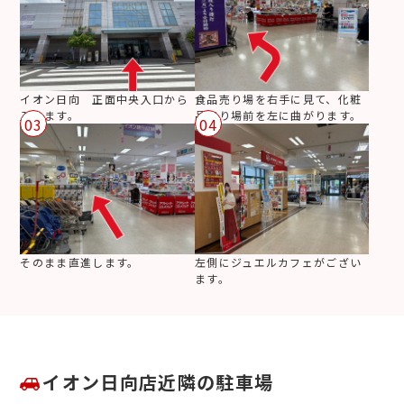
イオン日向 正面中央入口から
食品売り場を右手に見て、化粧
入ります。
品売り場前を左に曲がります。
03
04
そのまま直進します。
左側にジュエルカフェがござい
ます。
イオン日向店近隣の駐車場