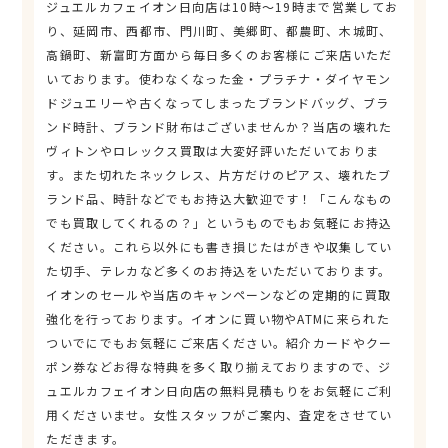
ジュエルカフェイオン日向店は10時～19時まで営業してお
り、延岡市、西都市、門川町、美郷町、都農町、木城町、
高鍋町、新富町方面から毎日多くのお客様にご来店いただ
いております。使わなくなった金・プラチナ・ダイヤモン
ドジュエリーや古くなってしまったブランドバッグ、ブラ
ンド時計、ブランド財布はございませんか？当店の壊れた
ヴィトンやロレックス買取は大変好評いただいておりま
す。また切れたネックレス、片方だけのピアス、壊れたブ
ランド品、時計などでもお持込大歓迎です！「こんなもの
でも買取してくれるの？」というものでもお気軽にお持込
ください。これら以外にも書き損じたはがきや収集してい
た切手、テレカなど多くのお持込をいただいております。
イオンのセールや当店のキャンペーンなどの定期的に買取
強化を行っております。イオンに買い物やATMに来られた
ついでにでもお気軽にご来店ください。紹介カードやクー
ポン券などお得な特典を多く取り揃えておりますので、ジ
ュエルカフェイオン日向店の無料見積もりをお気軽にご利
用くださいませ。女性スタッフがご案内、査定をさせてい
ただきます。