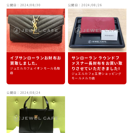
公開日：2024/08/30
公開日：2024/08/26
イブサンローランお財布お
サンローラン ラウンドフ
買取しました。
ァスナー長財布をお買い取
りさせていただきました!
ジュエルカフェイオンモール名取
店
ジュエルカフェ玉野ショッピング
モールメルカ店
公開日：2024/08/24