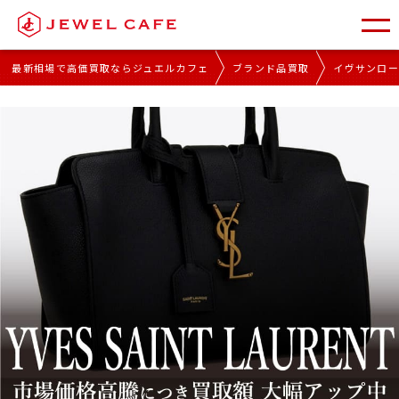
最新相場で高価買取ならジュエルカフェ
ブランド品買取
イヴサンロ