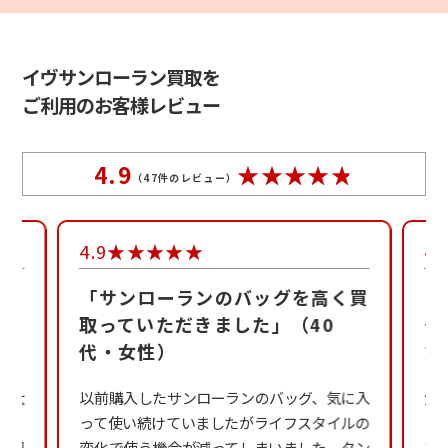
イヴサンローラン買取を
ご利用のお客様レビュー
4.9
（
47
件のレビュー）
4.9
4.
ラン
「サンローランのバッグを高く買
「
た」
取っていただきました」（40
グ
代・女性）
た
、大
以前購入したサンローランのバッグ、気に入
気
く
って使い続けていましたがライフスタイルの
ッ
で調
変化で使う機会が減ってしまいました。タン
を