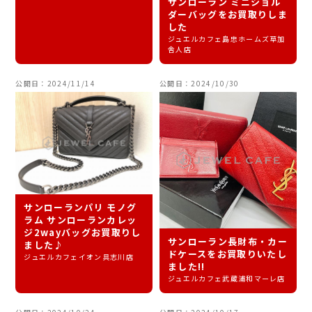
サンローラン ミニショル
ダーバッグをお買取りしま
した
ジュエルカフェ島忠ホームズ草加
舎人店
公開日：2024/11/14
公開日：2024/10/30
サンローランパリ モノグ
ラム サンローランカレッ
ジ2wayバッグお買取りし
サンローラン長財布・カー
ました♪
ドケースをお買取りいたし
ジュエルカフェイオン具志川店
ました!!
ジュエルカフェ武蔵浦和マーレ店