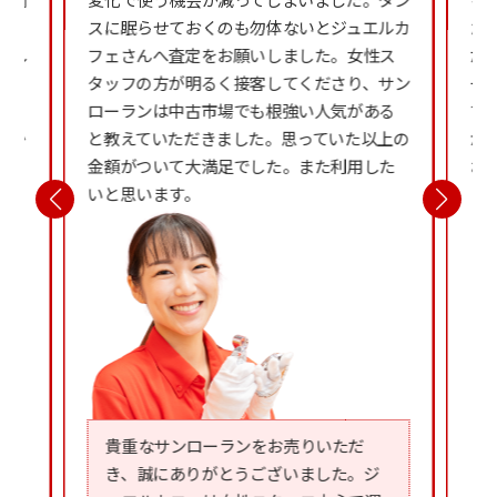
こ
スに眠らせておくのも勿体ないとジュエルカ
た
応し
フェさんへ査定をお願いしました。女性ス
だ
し
タッフの方が明るく接客してくださり、サン
一
と
ローランは中古市場でも根強い人気がある
て
良か
と教えていただきました。思っていた以上の
が
金額がついて大満足でした。また利用した
お
いと思います。
貴重なサンローランをお売りいただ
き、誠にありがとうございました。ジ