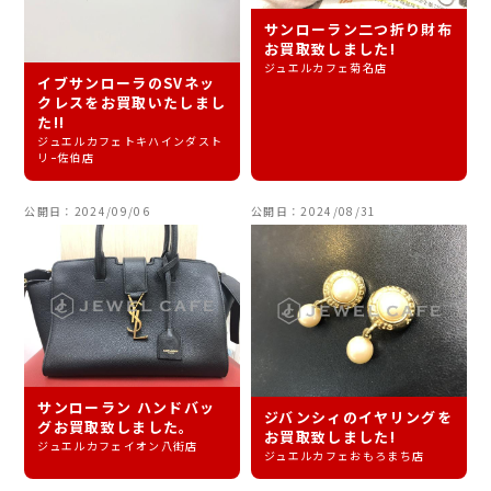
サンローラン二つ折り財布
お買取致しました!
ジュエルカフェ菊名店
イブサンローラのSVネッ
クレスをお買取いたしまし
た!!
ジュエルカフェトキハインダスト
リｰ佐伯店
公開日：2024/09/06
公開日：2024/08/31
サンローラン ハンドバッ
ジバンシィのイヤリングを
グお買取致しました。
お買取致しました!
ジュエルカフェイオン八街店
ジュエルカフェおもろまち店