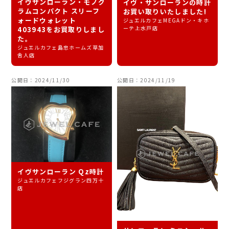
イヴサンローラン・モノグ
イヴ・サンローランの時計
ラムコンパクト スリーフ
お買い取りいたしました!
ォードウォレット
ジュエルカフェMEGAドン・キホ
ーテ上水戸店
403943をお買取りしまし
た。
ジュエルカフェ島忠ホームズ草加
舎人店
公開日：2024/11/30
公開日：2024/11/19
イヴサンローラン Qz時計
ジュエルカフェフジグラン四万十
店