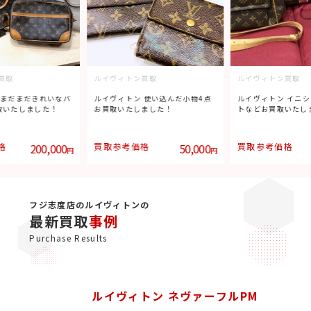
買取
ルイヴィトン買取
ルイヴィトン買取
 使い込んだ小物4点
ルイヴィトン イニシャル入りトー
ルイヴィトン コレ
ました！
トなどお買取いたしました！
てお買取いたしまし
格
50,000
買取参考価格
195,000
買取参考価格
円
円
フジ志度店のルイヴィトンの
最新買取
事例
Purchase Results
ルイヴィトン ネヴァーフルPM