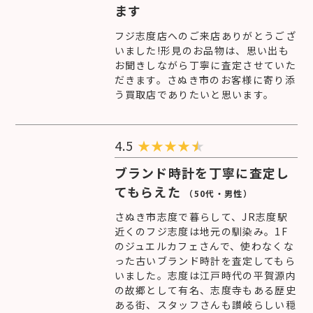
ます
フジ志度店へのご来店ありがとうござ
いました!形見のお品物は、思い出も
お聞きしながら丁寧に査定させていた
だきます。さぬき市のお客様に寄り添
う買取店でありたいと思います。
4.5
★
★
★
★
ブランド時計を丁寧に査定し
てもらえた
（50代・男性）
さぬき市志度で暮らして、JR志度駅
近くのフジ志度は地元の馴染み。1F
のジュエルカフェさんで、使わなくな
った古いブランド時計を査定してもら
いました。志度は江戸時代の平賀源内
の故郷として有名、志度寺もある歴史
ある街、スタッフさんも讃岐らしい穏