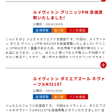
だきます! 眠ったままのブランド品がございましたら、是非ジュエ
ルカフェフジ志度店にお持ちくださいませ。
ルイヴィトン グリニッジPM 高価買
取いたしました!
公開日：
2024/10/09
店頭買取
香川県
フジ志度店
こんにちは♪ ジュエルカフェフジ志度店です。今回は、ルイヴィト
ン ダミエ グリニッジPM N41165を高価買取いたしました! グリニ
ッジPMは大きく重量があるため、中古市場でお値段が伸びにくい
お品になります。しかし、ほとんど使っておらず角スレや内部ベタ
のない美品でしたので、精一杯のお値段をつけさせていただきまし
た! ジュエルカフェでは、ルイヴィトンを高価買取中です。ルイヴ
ィトンのバッグならどんな状態でも最低保証5,000円からお買取し
ております。査定は無料ですので、お気軽にジュエルカフェフジ志
度店へお越しくださいませ。
ルイヴィトン ダミエアズール ネヴァ
ーフルN51107
公開日：
2024/10/03
店頭買取
香川県
フジ志度店
ジュエルカフェフジ志度店です。 今回はルイヴィトン、ダミエアズ
ールのネヴァーフルN51107を高価買取させていただきました!! 当