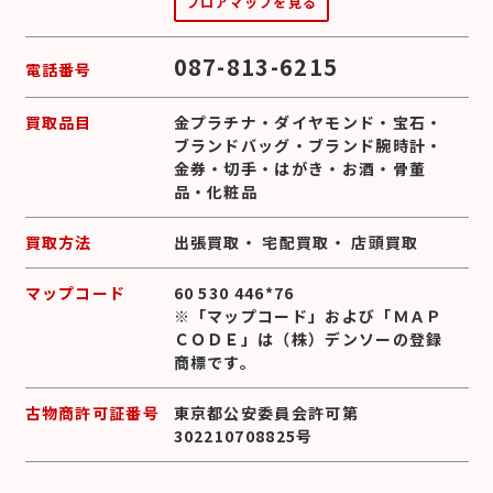
フロアマップを見る
087-813-6215
電話番号
買取品目
金プラチナ
・
ダイヤモンド
・
宝石
・
ブランドバッグ
・
ブランド腕時計
・
金券
・
切手
・
はがき
・
お酒
・
骨董
品
・
化粧品
買取方法
出張買取
・
宅配買取
・
店頭買取
マップコード
60 530 446*76
※「マップコード」および「ＭＡＰ
ＣＯＤＥ」は（株）デンソーの登録
商標です。
古物商許可証番号
東京都公安委員会許可第
302210708825号