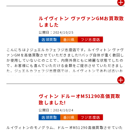
さいませ。 皆様のご来店お待ちしております!!
ルイヴィトン ヴァヴァンGMお買取致
しました
公開日：
2024/10/25
店頭買取
香川県
フジ志度店
こんにちは♪ジュエルカフェフジ志度店です。ルイヴィトン ヴァヴ
ァンGMを高価買取させていただきました!!バッグ自体が重く数回し
か使用していないとのことで、内側外側ともに綺麗な状態でしたの
で、お客様にも喜んでいただける金額をご提示させていただきまし
た。ジュエルカフェフジ志度店では、ルイヴィトンであれば古いお
品でも、どんな状態でもお買取可能です!!バッグだけでなく、財
布・キーケースなどの小物も大歓迎です♪♪気になるお品がござい
ましたら、是非お気軽にお越しくださいませ。皆様のご来店心より
お待ちしております。
ヴィトン ドルーオM51290高価買取
致しました!
公開日：
2024/10/24
店頭買取
香川県
フジ志度店
ルイヴィトンのモノグラム、ドルーオM51290高価買取させていた