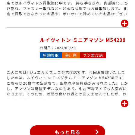
店ではルイヴィトン買取強化中です。 持ち手ちぎれ、内部劣化、ひ
び割れ、ファスナー取れなど…どんな状態でもお買取致します。 他
店で買取できなかったお品や、ボロボロで諦めていたお品はござい
ませんか? 査定だけでも大歓迎ですので是非一度ジュエルカフェフ
ジ志度店をご利用くださいませ。 皆様のご来店お待ちしておりま
す。
ルイヴィトン ミニアマゾン M54238
公開日：
2024/09/28
店頭買取
香川県
フジ志度店
こんにちは! ジュエルカフェフジ志度店です。今回お買取いたしま
したのは、ルイヴィトン モノグラム ミニアマゾン M54238です!
こちらは20数年の型落ちで、型崩れや使用感がみられました。しか
し、アマゾンは廃盤モデルなのもあり、中古市場でとても人気のに
なります。そのため、状態の良いお品とは言えませんでしたが、お
客様もご納得いただける金額をご案内させていただきました。ジュ
エルカフェではルイヴィトンをはじめ、様々なブランド品をお買取
しております。ご自宅に使わないブランド品がございましたら、是
非ジュエルカフェフジ志度店にお持下さいませ♪
もっと見る