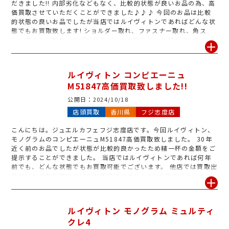
だきました!! 内部劣化などもなく、比較的状態が良いお品の為、高
価買取させていただくことができました♪♪♪ 今回のお品は比較
的状態の良いお品でしたが当店ではルイヴィトンであればどんな状
態でもお買取致します! ショルダー取れ、ファスナー取れ、角ス
レ、革のひび割れ、内部劣化など…もう売れないと諦めていたお品
はございませんか? 是非一度ジュエルカフェフジ志度店へお持ち込
みください! 皆様のご来店お待ちしております。
ルイヴィトン コンピエーニュ
M51847高価買取致しました!!
公開日：
2024/10/18
店頭買取
香川県
フジ志度店
こんにちは。ジュエルカフェフジ志度店です。今回ルイヴィトン、
モノグラムのコンピエーニュM51847高価買取致しました。 30年
近く前のお品でしたが状態が比較的良かったため精一杯の金額をご
提示することができました。 当店ではルイヴィトンであれば何年
前でも、どんな状態でもお買取可能でございます。 他店では買取出
来ないと言われ諦めていたお客様はいませんか?当店ではボロボロ
のお品でもお買取しています。タンスに眠っている出番のなくなっ
たブランドがございましたら是非一度ジュエルカフェフジ志度店へ
お持ちください! 皆様のご来店お待ちしております♪♪♪
ルイヴィトン モノグラム ミュルティ
クレ4