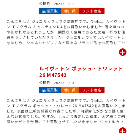
公開日：
2024/10/15
店頭買取
香川県
フジ志度店
こんにちは♪ ジュエルカフェフジ志度店です。今回は、ルイヴィト
ン モノグラム ミュルティクレ4をお買取いたしました! 所々ほつれ
や剥がれがみられましたが、問題なく使用できるため精一杯のお値
段をつけさせていただきました。ジュエルカフェではルイヴィトン
をはじめ、シャネルやグッチなど様々なブランド品をお買取してお
ります。また、ルイヴィトンのハンドバッグ・ショルダーバッグな
ら、どんな状態でも5,000円以上でお買取いたします! 使わないブ
ランド品がございましたら、是非ジュエルカフェフジ志度店へお持
ちくださいませ。
ルイヴィトン ポッシュ・トワレット
26 M47542
公開日：
2024/10/13
店頭買取
香川県
フジ志度店
こんにちは♪ ジュエルカフェフジ志度店です。今回は、ルイヴィト
ン モノグラム ポッシュ・トワレット26 M47542をお買取いたしま
した! 表面は比較的綺麗なお品でしたが、内部劣化がかなり酷く使
えない状態でした。ですが、しっかり査定した結果、お客様にご納
得いただける金額にてお買取させていただきました! ジュエルカフ
ェではルイヴィトンをはじめ、様々なブランド品をお買取しており
ます。さらに、ルイヴィトンならどんな状態でもお買取させていた