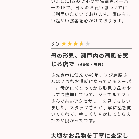
いました!さぬき市の地域密着スーパ
ーの1Fで、日々のお買い物ついでに
ご利用いただいております。讃岐らし
い温かい接客を心がけております。
3.5
★
★
★
★
母の形見、瀬戸内の潮風を感
じる店で
（60代・男性）
さぬき市に住んで40年、フジ志度さ
んはいつもお世話になっているスーパ
ー。母が亡くなってから形見の品を少
しずつ整理していて、ジュエルカフェ
さんで古いアクセサリーを見てもらい
ました。スタッフさんが丁寧に話を聞
いてくれて、ゆっくり査定してもらえ
たのが良かったです。
大切なお品物を丁寧に査定し