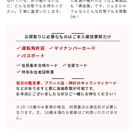
切れている、針が動かないな
た金歯や破片のような工業製品
ど、どんな状態でもお持ちくだ
も「貴金属」です。ジュエルカ
さい。丁寧に査定いたします。
フェならどんな状態でもお買取
OK！
お買取りに必要なものはご本人確認書類だけ
運転免許証
マイナンバーカード
パスポート
住民基本台帳カード
在留カード
特別永住者証明書
宝石の鑑定書、ブランド品・時計のギャランティカード
などがありますと更に高価買取が可能です。
お手元にございましたらぜひご一緒にお持ちください！
※18~19歳のお客様の場合、同意書又は委任状が必要に
なります。又、18歳未満のお客様はご利用いただけませ
ん。