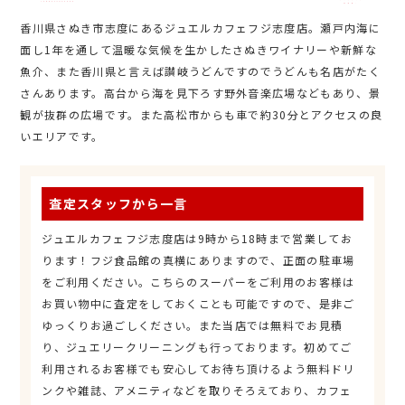
香川県さぬき市志度にあるジュエルカフェフジ志度店。瀬戸内海に
面し1年を通して温暖な気候を生かしたさぬきワイナリーや新鮮な
魚介、また香川県と言えば讃岐うどんですのでうどんも名店がたく
さんあります。高台から海を見下ろす野外音楽広場などもあり、景
観が抜群の広場です。また高松市からも車で約30分とアクセスの良
いエリアです。
査定スタッフから一言
ジュエルカフェフジ志度店は9時から18時まで営業してお
ります！フジ食品館の真横にありますので、正面の駐車場
をご利用ください。こちらのスーパーをご利用のお客様は
お買い物中に査定をしておくことも可能ですので、是非ご
ゆっくりお過ごしください。また当店では無料でお見積
り、ジュエリークリーニングも行っております。初めてご
利用されるお客様でも安心してお待ち頂けるよう無料ドリ
ンクや雑誌、アメニティなどを取りそろえており、カフェ