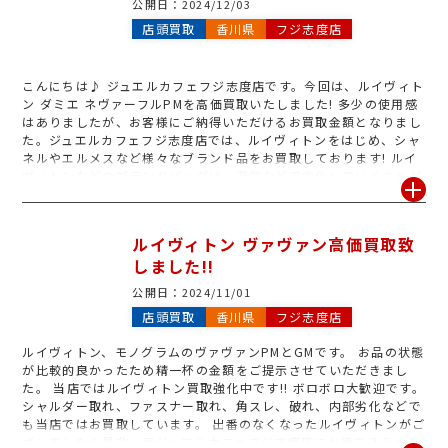
公開日：
2024/12/03
店頭買取
香川県
フジ志度店
こんにちは♪ ジュエルカフェフジ志度店です。今回は、ルイヴィト
ン ダミエ ネヴァーフルPMを高価買取いたしました! 多少の使用感
はありましたが、お客様にご納得いただけるお買取金額となりまし
た。ジュエルカフェフジ志度店では、ルイヴィトンをはじめ、シャ
ネルやエルメスなど様々なブランド品をお買取しております! ルイ
ヴィトンなどのブランドバッグは、湿気などで劣化していくことが
ございます。もし、使わないブランド品がございましたら、ぜひ一
度ジュエルカフェフジ志度店へお持ち下さいませ。スタッフ一同、
心よりお待ちしております。
ルイヴィトン ヴァヴァン高価買取致
しました!!
公開日：
2024/11/01
店頭買取
香川県
フジ志度店
ルイヴィトン、モノグラムのヴァヴァンPMとGMです。 お品の状態
が比較的良かったため精一杯の金額をご提示させていただきまし
た。 当店ではルイヴィトン買取強化中です!! ボロボロ大歓迎です。
シャルダー取れ、ファスナー取れ、角スレ、破れ、内部劣化などで
も当店ではお買取しています。 出番のなくなったルイヴィトンがご
ざいましたら是非一度ジュエルカフェフジ志度店にお持ち込みくだ