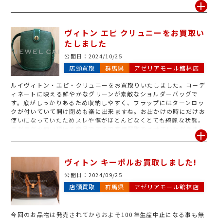
円と決してお安い金額ではありません。中古で少しでも安く手に入
れたいと、中古市場ではジワジワ人気が出ております。需要の高い
時こそ、高値で手放すチャンスです。ご不要になった、ルイヴィト
ヴィトン エピ クリュニーをお買取い
ン・ミニスピーディがございましたら、ぜひジュエルカフェにお持
たしました
ち込みください。
公開日：
2024/10/25
店頭買取
群馬県
アゼリアモール館林店
ルイヴィトン・エピ・クリュニーをお買取りいたしました。コーデ
ィネートに映える鮮やかなグリーンが素敵なショルダーバッグで
す。底がしっかりあるため収納しやすく、フラップにはターンロッ
クが付いていて開け閉めも楽に出来ますね。お出かけの時にだけお
使いになっていたためスレや傷がほとんどなくとても綺麗な状態。
まだまだお使い頂ける商品ですので高価買取をさせていただきまし
た。ヴィトンはエピのほかにもモノグラム、マルチカラー、ダミエ
などのラインもお買取。さらにバッグのほかにも財布ポーチキーケ
ースなどの小物もお買取りいたします。ぜひご来店をお待ちしてお
ヴィトン キーポルお買取しました!
ります。
公開日：
2024/09/25
店頭買取
群馬県
アゼリアモール館林店
今回のお品物は発売されてからおよそ100年生産中止になる事も無