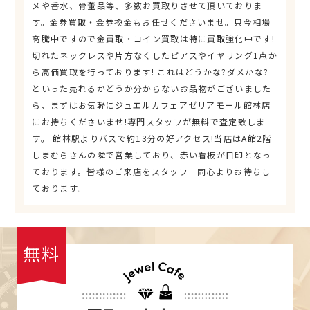
メや香水、骨董品等、多数お買取りさせて頂いておりま
す。金券買取・金券換金もお任せくださいませ。只今相場
高騰中ですので金買取・コイン買取は特に買取強化中です!
切れたネックレスや片方なくしたピアスやイヤリング1点か
ら高価買取を行っております! これはどうかな?ダメかな?
といった売れるかどうか分からないお品物がございました
ら、まずはお気軽にジュエルカフェアゼリアモール館林店
にお持ちくださいませ!専門スタッフが無料で査定致しま
す。 館林駅よりバスで約13分の好アクセス!当店はA館2階
しまむらさんの隣で営業しており、赤い看板が目印となっ
ております。皆様のご来店をスタッフ一同心よりお待ちし
ております。
無料