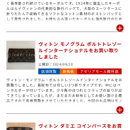
く長年愛され続けているキーポルです。1924年に誕生したキーポ
ルはルイヴィトンの代表的な旅行バッグで、大型のスーツケースに
折りたたんで収納できるソフトなコットン素材のボストンバッグと
して発売されました。お持ち込み頂いたキーポルも海外旅行のため
に購入されたそうで、状態は良く中古市場でも人気の高いバックで
すので高値が期待できるお品物でした。査定後はお客様にもご満足
頂ける金額での買取となりました。ジュエルカフェアゼリアモール
館林店ではヴィトン以外のブランドも高価買取させて頂いておりま
ヴィトン モノグラム ポルトトレゾー
すのでお気軽にご来店下さい♪
ルインターナショナルをお買い取り
しました
公開日：
2024/09/20
店頭買取
群馬県
アゼリアモール館林店
ヴィトン・モノグラム・ポルトトレゾールインターナショナルをお
買取りしました。長財布では珍しい3つ折りタイプです。中にはペ
ンホルダーが付いています。少々角のほつれとフラップの反りが出
てきてしまっていましたが、まだまだお財布としてお使い頂ける商
品ですので高価買取をさせていただきました。今回のお品物はモノ
グラムですがほかにもダミエエベヌ、アズール、アンプラントなど
も買取しております。バッグ財布の買取はもちろんキーケース、ポ
ーチやピアスなどのジュエリーも買取しております。お使いになっ
ていないブランド品がございましたらぜひジュエルカフェまでお越
ヴィトン ダミエ コインパースをお買
しください。お待ちしております。