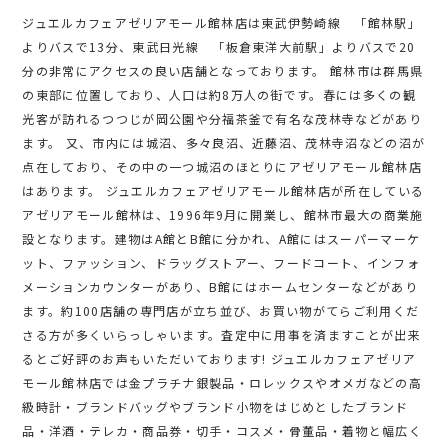
ジュエルカフェアゼリアモール館林店は東武伊勢崎線 「館林駅」
よりバスで13分、東武日光線 「板倉東洋大前駅」よりバスで20
分の非常にアクセスの良い店舗となっております。 館林市は群馬県
の東部に位置しており、人口は約8万人の街です。春には多くの観
光客が訪れるつつじが岡公園や分福茶釜で有名な茂林寺などがあり
ます。 又、市内には城沼、多々良沼、近藤沼、茂林寺沼などの沼が
点在しており、その中の一つ城沼のほとりにアゼリアモール館林店
はあります。 ジュエルカフェアゼリアモール館林店が所在している
アゼリアモール館林は、1996年9月に開業し、館林市最大の商業施
設となります。建物はA館とB館に分かれ、A館にはスーパーマーケ
ット、ファッション、ドラッグストアー、フードコート、インフォ
メーションカウンターがあり、B館にはホームセンターなどがあり
ます。約100店舗の専門店が立ち並び、お買い物がてらご利用くだ
さる方が多くいらっしゃいます。査定中に用事を済ますことが出来
るとご好評のお声もいただいております! ジュエルカフェアゼリア
モール館林店では金プラチナ銀製品・ロレックスやオメガなどの高
級時計・ブランドバッグやブランド小物をはじめとしたブランド
品・洋酒・テレカ・商品券・切手・コスメ・骨董品・着物と幅広く