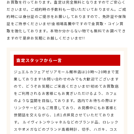
お買取を行っております。査定は完全無料となりますのでご安心く
ださいませ。ご成約時の手数料も一切いただいておりません。ご成
約時には身分証のご提示をお願いしておりますので、免許証や保険
証をご持参くださいませ!金相場高騰中ですので金買取・コイン買
取を強化しております。本物か分からない物でも無料でお調べでき
ますので是非お気軽にお越しくださいませ!!
査定スタッフから一言
ジュエルカフェアゼリアモール館林店は10時～20時まで営
業しております!お問い合わせのみでも大歓迎でございます
ので、どうぞお気軽にご来店くださいませ!初めてお買取店
をご利用されるお客様にもお寛ぎいただけるよう、カフェ
のような空間を目指しております。店内でお待ちの際はド
リンクサービスもご用意しており、お見積中にもお客様と
世間話を交えながら、1点1点拝見させていただておりま
す。 ルイヴィトンやシャネルなどのブランド品、ロレック
スやオメガなどのブランド高級時計、切手、ハガキ、コス