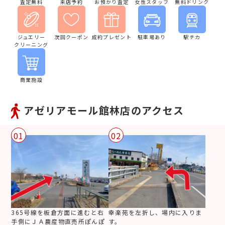
査定無料
来店予約
お預かり査定
女性スタッフ
無料ドリンク
ジュエリー
次回クーポン
成約プレゼント
駐車場あり
駅チカ
クリーニング
商業施設
アゼリアモール館林店のアクセス
01
02
365号線を板倉方面に進むと右
幸楽苑を左折し、場内に入りま
手側にＪＡ農産物直売所ぽんぽ
す。