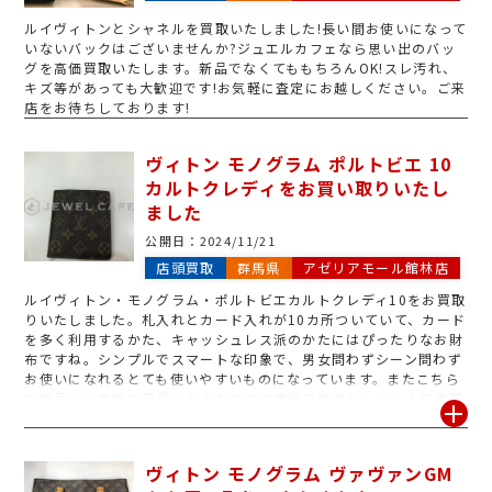
お買い物もできますのでお買い物のついでにぜひお越しくださいま
ルイヴィトンとシャネルを買取いたしました!長い間お使いになって
せ。みなさまのご来店をお待ちしております!
いないバックはございませんか?ジュエルカフェなら思い出のバッ
グを高価買取いたします。新品でなくてももちろんOK!スレ汚れ、
キズ等があっても大歓迎です!お気軽に査定にお越しください。ご来
店をお待ちしております!
ヴィトン モノグラム ポルトビエ 10
カルトクレディをお買い取りいたし
ました
公開日：
2024/11/21
店頭買取
群馬県
アゼリアモール館林店
ルイヴィトン・モノグラム・ポルトビエカルトクレディ10をお買取
りいたしました。札入れとカード入れが10カ所ついていて、カード
を多く利用するかた、キャッシュレス派のかたにはぴったりなお財
布ですね。シンプルでスマートな印象で、男女問わずシーン問わず
お使いになれるとても使いやすいものになっています。またこちら
の商品は一定数の需要があるため中古市場で値崩れしにくく高価買
取をさせていただきました。ヴィトンはモノグラムのほかダミエ、
エピ、マルチカラーなどのラインもお買取。さらに財布のほかにも
バッグはもちろんポーチやキーケースなどの小物もお買取りいたし
ヴィトン モノグラム ヴァヴァンGM
ます。ぜひご来店をお待ちしております。