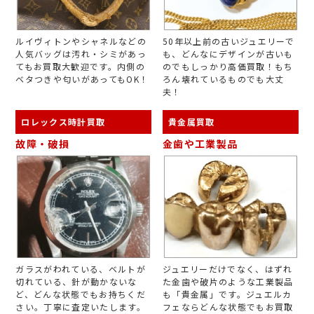
ルイヴィトンやシャネルなどの
50年以上前の古いジュエリーで
人気バッグは汚れ・シミがあっ
も、どんなにデザインが古いも
てもお買取大歓迎です。内側の
のでもしっかり高価買取！もち
ベタつきや匂いがあってもOK！
ろん壊れているものでも大丈
夫！
ロレックス時計買取
貴金属買取
故障・破損
金歯や工業製品
ガラスがわれている、ベルトが
ジュエリーだけでなく、はずれ
切れている、針が動かないな
た金歯や破片のような工業製品
ど、どんな状態でもお持ちくだ
も「貴金属」です。ジュエルカ
さい。丁寧に査定いたします。
フェならどんな状態でもお買取