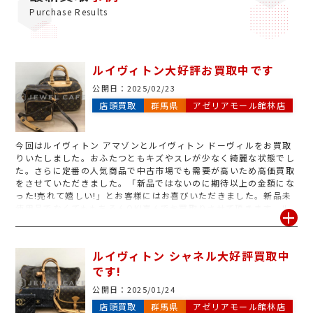
Purchase Results
ルイヴィトン大好評お買取中です
公開日：
2025/02/23
店頭買取
群馬県
アゼリアモール館林店
今回はルイヴィトン アマゾンとルイヴィトン ドーヴィルをお買取
りいたしました。おふたつともキズやスレが少なく綺麗な状態でし
た。さらに定番の人気商品で中古市場でも需要が高いため高価買取
をさせていただきました。「新品ではないのに期待以上の金額にな
った!売れて嬉しい!」とお客様にはお喜びいただきました。新品未
使用品でなくてももちろんOK!喜んでお買取りさせて頂きます。ル
イヴィトンはバッグのほかにも、財布やキーケース、ポーチはもち
ろんネックレスやピアスなどのアクセサリーもお買取りいたしま
す。さらにモノグラムのほかにもダミエ、マルチカラー、ヴェルニ
ルイヴィトン シャネル大好評買取中
などのラインももちろんお買取りさせて頂きます。ファスナーが取
です!
れてしまった。ショルダーが切れてしまった。中がベタベタしてし
まった。このようなダメージがある商品でもお買取りさせていただ
公開日：
2025/01/24
きます!これ売れるかな?と少しでもお思いになりましたら、ぜひお
店頭買取
群馬県
アゼリアモール館林店
気軽にジュエルカフェ館林店までお越しください。査定中は館内で