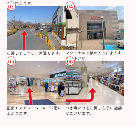
こが見えます。
03
04
左折しましたら、直進します。
マクドナルド横の入り口よりお
入り下さい。
05
06
正面エスカレーターにて2階に
つき当たりを左折し左手に店舗
上がります。
がございます。