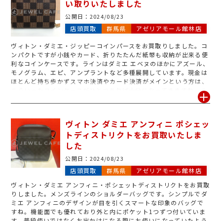
い取りいたしました
公開日：
2024/08/23
店頭買取
群馬県
アゼリアモール館林店
ヴィトン・ダミエ・ジッピーコインパースをお買取りしました。コ
ンパクトですが小銭やカード、折りたたんだ紙幣も収納が出来る便
利なコインケースです。ラインはダミエ エベヌのほかにアズール、
モノグラム、エピ、アンプラントなど多種展開しています。現金は
ほとんど持ち歩かずスマホ決済やカード決済がメインという方は、
こういったコインケースがひとつあれば十分になってきますね。こ
ちらのコインケースは状態が大変良く、中古市場でも人気の商品で
すので高額買取をさせていただきました。バッグ、財布の買取はも
ちろんですがこういった小物ですとキーケースや手帳カバー、スマ
ヴィトン ダミエ アンフィニ ポシェッ
ホケースなどもお買取りしております。お使いになっていないブラ
トディストリクトをお買取いたしま
ンド品がございましたらぜひジュエルカフェまでお越しください。
お待ちしております。
した
公開日：
2024/08/23
店頭買取
群馬県
アゼリアモール館林店
ヴィトン・ダミエ アンフィニ・ポシェットディストリクトをお買取
りしました。メンズラインのショルダーバッグです。シンプルでダ
ミエ アンフィニのデザインが目を引くスマートな印象のバッグで
すね。機能面でも優れており外と内にポケット1つずつ付いていま
す。普段使いではなくお出かけになる際にお使いになっていたよう