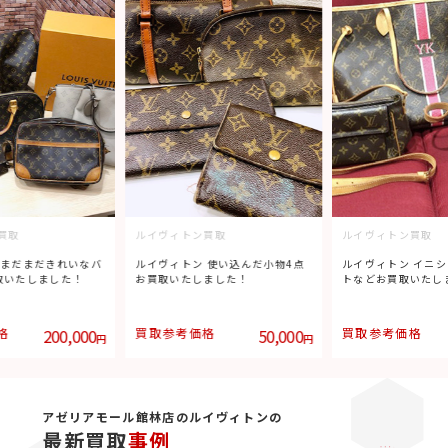
買取
ルイヴィトン買取
ルイヴィトン買取
 まだまだきれいなバ
ルイヴィトン 使い込んだ小物4点
ルイヴィトン イニ
取いたしました！
お買取いたしました！
トなどお買取いたし
格
200,000
買取参考価格
50,000
買取参考価格
円
円
アゼリアモール館林店のルイヴィトンの
最新買取
事例