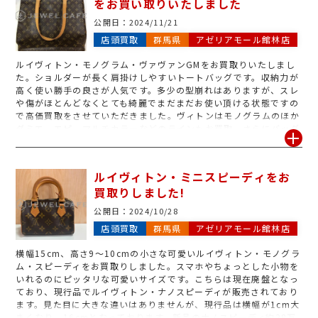
をお買い取りいたしました
公開日：
2024/11/21
店頭買取
群馬県
アゼリアモール館林店
ルイヴィトン・モノグラム・ヴァヴァンGMをお買取りいたしまし
た。ショルダーが長く肩掛けしやすいトートバッグです。収納力が
高く使い勝手の良さが人気です。多少の型崩れはありますが、スレ
や傷がほとんどなくとても綺麗でまだまだお使い頂ける状態ですの
で高価買取をさせていただきました。ヴィトンはモノグラムのほか
ダミエ、エピ、マルチカラーなどのラインもお買取。さらにバッグ
のほかにも財布ポーチキーケースなどの小物もお買取りいたしま
す。ぜひご来店をお待ちしております。
ルイヴィトン・ミニスピーディをお
買取りしました!
公開日：
2024/10/28
店頭買取
群馬県
アゼリアモール館林店
横幅15cm、高さ9～10cmの小さな可愛いルイヴィトン・モノグラ
ム・スピーディをお買取りしました。スマホやちょっとした小物を
いれるのにピッタリな可愛いサイズです。こちらは現在廃盤となっ
ており、現行品でルイヴィトン・ナノスピーディが販売されており
ます。見た目に大きな違いはありませんが、現行品は横幅が1cm大
きくなり、16cmとなっております。新品のナノスピーディ約28万