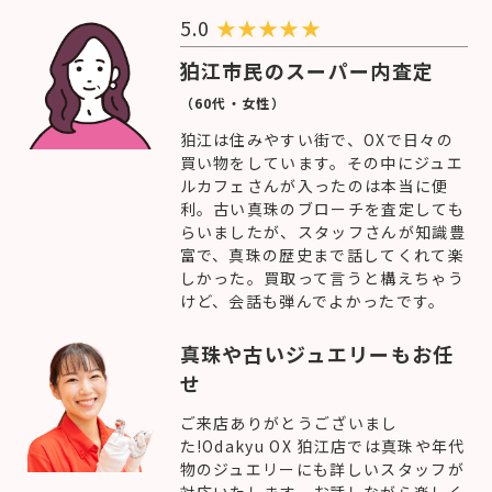
5.0
★
★
★
★
★
狛江市民のスーパー内査定
（60代・女性）
狛江は住みやすい街で、OXで日々の
買い物をしています。その中にジュエ
ルカフェさんが入ったのは本当に便
利。古い真珠のブローチを査定しても
らいましたが、スタッフさんが知識豊
富で、真珠の歴史まで話してくれて楽
しかった。買取って言うと構えちゃう
けど、会話も弾んでよかったです。
真珠や古いジュエリーもお任
せ
ご来店ありがとうございまし
た!Odakyu OX 狛江店では真珠や年代
物のジュエリーにも詳しいスタッフが
対応いたします。お話しながら楽しく