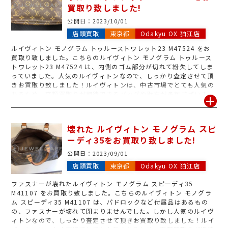
買取り致しました!
公開日：
2023/10/01
店頭買取
東京都
Odakyu OX 狛江店
ルイヴィトン モノグラム トゥルーストワレット23 M47524 をお
買取り致しました。こちらのルイヴィトン モノグラム トゥルース
トワレット23 M47524 は、内側のゴム部分が切れて紛失してしま
っていました。人気のルイヴィトンなので、しっかり査定させて頂
きお買取り致しました！ルイヴィトンは、中古市場でとても人気の
あるため、高額買取りが期待できるバッグや財布が多数ございま
す！付属品がある場合は一緒にお持ちいただけると査定額アップの
可能性も高くなる場合がございます！
壊れた ルイヴィトン モノグラム スピ
ーディ35をお買取り致しました!
公開日：
2023/09/01
店頭買取
東京都
Odakyu OX 狛江店
ファスナーが壊れたルイヴィトン モノグラム スピーディ35
M41107 をお買取り致しました。こちらのルイヴィトン モノグラ
ム スピーディ35 M41107 は、パドロックなど付属品はあるもの
の、ファスナーが壊れて閉まりませんでした。しかし人気のルイヴ
ィトンなので、しっかり査定させて頂きお買取り致しました！ルイ