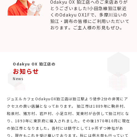
Odakyu OX 狛江店へのご来店ありが
とうございました!小田急線狛江駅近
くのOdakyu OX1Fで、多摩川沿いの
狛江・調布の皆様にご利用いただいて
おります。ご主人様の形見もぜひ。
Odakyu OX 狛江店の
お知らせ
News
ジュエルカフェOdakyuOX狛江店は狛江駅より徒歩2分の非常にア
クセスの良い店舗となっております。 狛江市は1889年に駒井村、
和泉村、猪方村、岩戸村、小足立村、覚東村が合併して狛江村とな
り、1893年に東京府に編入されました。その後1970年10月に現在
の狛江市となりました。各村には鎮守として1ヶ所ずつ神社があ
り、現在もこれを受け継いでおります。秋には例大祭も行っていて