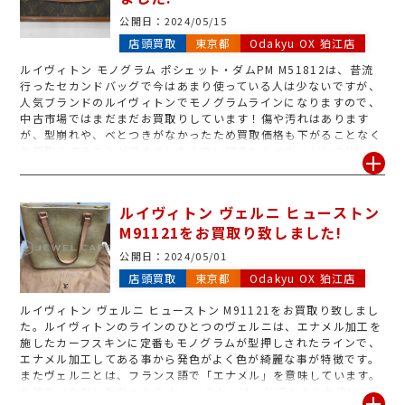
公開日：
2024/05/15
店頭買取
東京都
Odakyu OX 狛江店
ルイヴィトン モノグラム ポシェット・ダムPM M51812は、昔流
行ったセカンドバッグで今はあまり使っている人は少ないですが、
人気ブランドのルイヴィトンでモノグラムラインになりますので、
中古市場ではまだまだお買取りしています！傷や汚れはあります
が、型崩れや、べとつきがなかったため買取価格も下がることなく
お買取りすることができました！古い物でもルイヴィトンの持ち込
みは大歓迎です！是非この機会にお持ちください。
ルイヴィトン ヴェルニ ヒューストン
M91121をお買取り致しました!
公開日：
2024/05/01
店頭買取
東京都
Odakyu OX 狛江店
ルイヴィトン ヴェルニ ヒューストン M91121をお買取り致しまし
た。ルイヴィトンのラインのひとつのヴェルニは、エナメル加工を
施したカーフスキンに定番もモノグラムが型押しされたラインで、
エナメル加工してある事から発色がよく色が綺麗な事が特徴です。
またヴェルニとは、フランス語で「エナメル」を意味しています。
お持ちいただいたヴェルニ ヒューストンは、とてもよくお使いにな