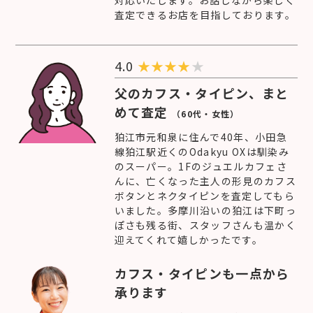
査定できるお店を目指しております。
4.0
★
★
★
★
★
父のカフス・タイピン、まと
めて査定
（60代・女性）
狛江市元和泉に住んで40年、小田急
線狛江駅近くのOdakyu OXは馴染み
のスーパー。1Fのジュエルカフェさ
んに、亡くなった主人の形見のカフス
ボタンとネクタイピンを査定してもら
いました。多摩川沿いの狛江は下町っ
ぽさも残る街、スタッフさんも温かく
迎えてくれて嬉しかったです。
カフス・タイピンも一点から
承ります