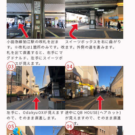
小田急線狛江駅の改札を出ま
スイーツボックスを右に曲がり
す。※改札は1箇所のみです。改
ます。外側の道を進みます。
札を出て直進すると、右手にマ
グドナルド、左手にスイーツボ
ックスが見えます。
03
04
左手に、OdakyuOXが見えます
途中にQB HOUSE(ヘアカット)
ので、そのまま直進します。
が見えますので、そのまま直進
します。
05
06