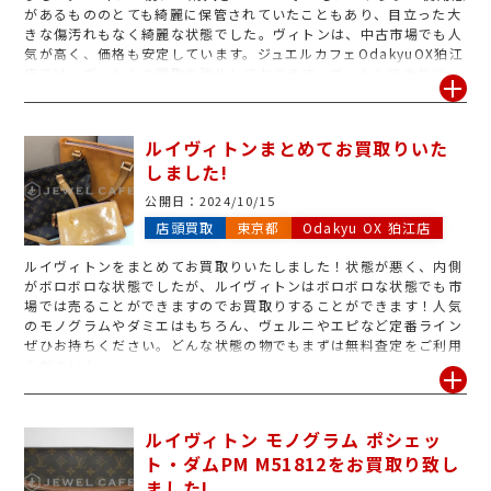
があるもののとても綺麗に保管されていたこともあり、目立った大
きな傷汚れもなく綺麗な状態でした。ヴィトンは、中古市場でも人
気が高く、価格も安定しています。ジュエルカフェOdakyuOX狛江
店では、ヴィトンの買取を強化しております。ヴィトンであれば、
ハンドル壊れやほつれ破れ、ボロボロの状態でもお買取り致しま
す!是非お気軽にご相談ください!
ルイヴィトンまとめてお買取りいた
しました!
公開日：
2024/10/15
店頭買取
東京都
Odakyu OX 狛江店
ルイヴィトンをまとめてお買取りいたしました！状態が悪く、内側
がボロボロな状態でしたが、ルイヴィトンはボロボロな状態でも市
場では売ることができますのでお買取りすることができます！人気
のモノグラムやダミエはもちろん、ヴェルニやエピなど定番ライン
ぜひお持ちください。どんな状態の物でもまずは無料査定をご利用
ください！
ルイヴィトン モノグラム ポシェッ
ト・ダムPM M51812をお買取り致し
ました!