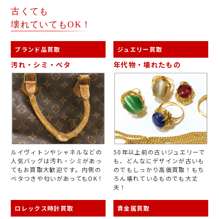
古くても
壊れていてもOK！
ブランド品買取
ジュエリー買取
汚れ・シミ・ベタ
年代物・壊れたもの
ルイヴィトンやシャネルなどの
50年以上前の古いジュエリーで
人気バッグは汚れ・シミがあっ
も、どんなにデザインが古いも
てもお買取大歓迎です。内側の
のでもしっかり高価買取！もち
ベタつきや匂いがあってもOK！
ろん壊れているものでも大丈
夫！
ロレックス時計買取
貴金属買取