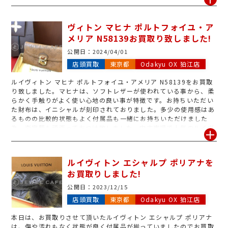
ったと仰せでエナメル部分が数か所剥がれており、元は綺麗なイエ
ロー色も変色してしまっていました。ジュエルカフェではヴィトン
であればどのような状態でもお買取り致します!お気軽にお問い合
ヴィトン マヒナ ポルトフォイユ・ア
わせください。
メリア N58139お買取り致しました!
公開日：
2024/04/01
店頭買取
東京都
Odakyu OX 狛江店
ルイヴィトン マヒナ ポルトフォイユ・アメリア N58139をお買取
り致しました。マヒナは、ソフトレザーが使われている事から、柔
らかく手触りがよく使い心地の良い事が特徴です。お持ちいただい
た財布は、イニシャルが刻印されておりました。多少の使用感はあ
るものの比較的状態もよく付属品も一緒にお持ちいただけました
為、査定額も頑張っておつけ致しました。中古市場で人気のルイヴ
ィトンは、高額買取りが期待できるバッグや財布が多数ございま
す!付属品がある場合は一緒にお持ちいただけると査定額アップの
可能性も高くなる場合がございます!
ルイヴィトン エシャルプ ポリアナを
お買取りしました!
公開日：
2023/12/15
店頭買取
東京都
Odakyu OX 狛江店
本日は、お買取りさせて頂いたルイヴィトン エシャルプ ポリアナ
は、傷や汚れもなく状態が良く付属品が揃っていましたのでお買取