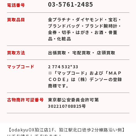
03-5761-2485
電話番号
買取品目
金プラチナ
・
ダイヤモンド
・
宝石
・
ブランドバッグ
・
ブランド腕時計
・
金券
・
切手
・
はがき
・
お酒
・
骨董
品
・
化粧品
買取方法
出張買取
・
宅配買取
・
店頭買取
マップコード
2 774 532*33
※「マップコード」および「ＭＡＰ
ＣＯＤＥ」は（株）デンソーの登録
商標です。
古物商許可証番号
東京都公安委員会許可第
302210708825号
【odakyuOX狛江店1F、狛江駅北口徒歩2分線路沿い側】
にてお待ちしております！