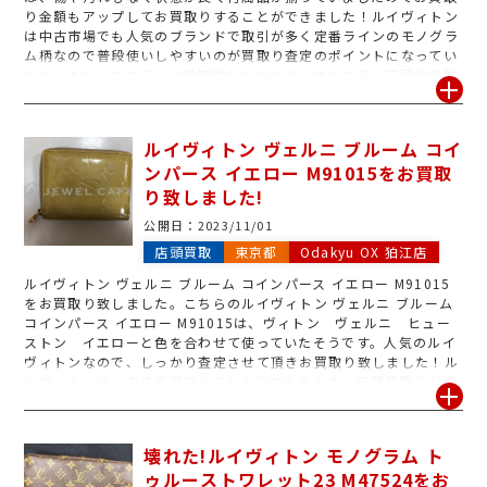
り金額もアップしてお買取りすることができました！ルイヴィトン
は中古市場でも人気のブランドで取引が多く定番ラインのモノグラ
ム柄なので普段使いしやすいのが買取り査定のポイントになってい
ます。また、マフラーは季節的なものがありますので、不要な冬物
は今が売り時です！
ルイヴィトン ヴェルニ ブルーム コイ
ンパース イエロー M91015をお買取
り致しました!
公開日：
2023/11/01
店頭買取
東京都
Odakyu OX 狛江店
ルイヴィトン ヴェルニ ブルーム コインパース イエロー M91015
をお買取り致しました。こちらのルイヴィトン ヴェルニ ブルーム
コインパース イエロー M91015は、ヴィトン ヴェルニ ヒュー
ストン イエローと色を合わせて使っていたそうです。人気のルイ
ヴィトンなので、しっかり査定させて頂きお買取り致しました！ル
イヴィトンは、中古市場でとても人気のあるため、高額買取りが期
待できるバッグや財布が多数ございます！付属品がある場合は一緒
にお持ちいただけると査定額アップの可能性も高くなる場合がござ
います！
壊れた!ルイヴィトン モノグラム ト
ゥルーストワレット23 M47524をお