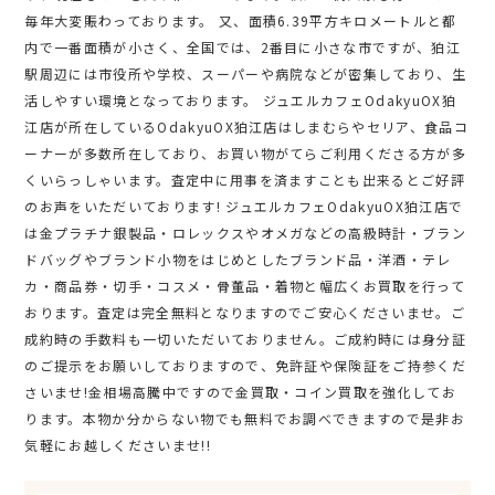
毎年大変賑わっております。 又、面積6.39平方キロメートルと都
内で一番面積が小さく、全国では、2番目に小さな市ですが、狛江
駅周辺には市役所や学校、スーパーや病院などが密集しており、生
活しやすい環境となっております。 ジュエルカフェOdakyuOX狛
江店が所在しているOdakyuOX狛江店はしまむらやセリア、食品コ
ーナーが多数所在しており、お買い物がてらご利用くださる方が多
くいらっしゃいます。査定中に用事を済ますことも出来るとご好評
のお声をいただいております! ジュエルカフェOdakyuOX狛江店で
は金プラチナ銀製品・ロレックスやオメガなどの高級時計・ブラン
ドバッグやブランド小物をはじめとしたブランド品・洋酒・テレ
カ・商品券・切手・コスメ・骨董品・着物と幅広くお買取を行って
おります。査定は完全無料となりますのでご安心くださいませ。ご
成約時の手数料も一切いただいておりません。ご成約時には身分証
のご提示をお願いしておりますので、免許証や保険証をご持参くだ
さいませ!金相場高騰中ですので金買取・コイン買取を強化してお
ります。本物か分からない物でも無料でお調べできますので是非お
気軽にお越しくださいませ!!