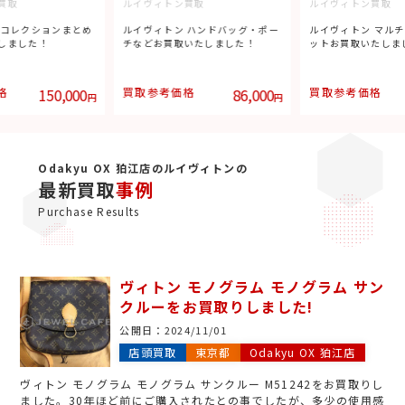
買取
ルイヴィトン買取
ルイヴィトン買取
 コレクションまとめ
ルイヴィトン ハンドバッグ・ポー
ルイヴィトン マル
しました！
チなどお買取いたしました！
ットお買取いたしま
格
150,000
買取参考価格
86,000
買取参考価格
円
円
Odakyu OX 狛江店のルイヴィトンの
最新買取
事例
Purchase Results
ヴィトン モノグラム モノグラム サン
クルーをお買取りしました!
公開日：
2024/11/01
店頭買取
東京都
Odakyu OX 狛江店
ヴィトン モノグラム モノグラム サンクルー M51242をお買取りし
ました。30年ほど前にご購入されたとの事でしたが、多少の使用感