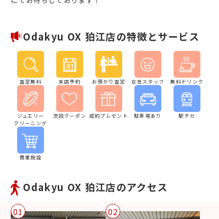
Odakyu OX 狛江店の特徴とサービス
査定無料
来店予約
お預かり査定
女性スタッフ
無料ドリンク
ジュエリー
次回クーポン
成約プレゼント
駐車場あり
駅チカ
クリーニング
商業施設
Odakyu OX 狛江店のアクセス
01
02