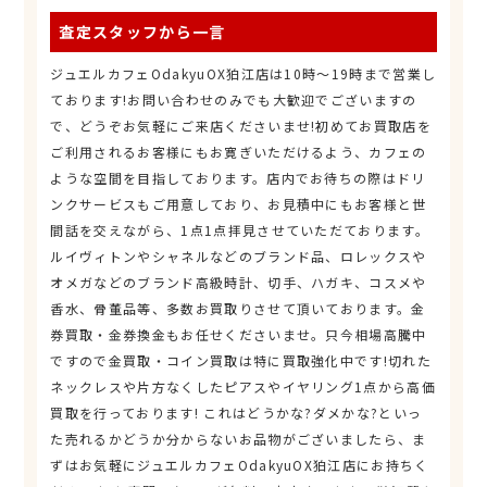
査定スタッフから一言
ジュエルカフェOdakyuOX狛江店は10時～19時まで営業し
ております!お問い合わせのみでも大歓迎でございますの
で、どうぞお気軽にご来店くださいませ!初めてお買取店を
ご利用されるお客様にもお寛ぎいただけるよう、カフェの
ような空間を目指しております。店内でお待ちの際はドリ
ンクサービスもご用意しており、お見積中にもお客様と世
間話を交えながら、1点1点拝見させていただております。
ルイヴィトンやシャネルなどのブランド品、ロレックスや
オメガなどのブランド高級時計、切手、ハガキ、コスメや
香水、骨董品等、多数お買取りさせて頂いております。金
券買取・金券換金もお任せくださいませ。只今相場高騰中
ですので金買取・コイン買取は特に買取強化中です!切れた
ネックレスや片方なくしたピアスやイヤリング1点から高価
買取を行っております! これはどうかな?ダメかな?といっ
た売れるかどうか分からないお品物がございましたら、ま
ずはお気軽にジュエルカフェOdakyuOX狛江店にお持ちく