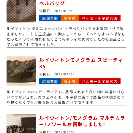
ベルバッグ
公開日：
2022/05/20
店頭買取
栃木県
ベルモール宇都宮店
ルイヴィトン ダミエキャンパス トラベルバッグをお買取させて頂
きました。こちら正規店にて購入してから、ずっとしまいっぱなし
だったそうで形崩れもなくとてもキレイな状態でしたので良品とし
てお買取させて頂きました。
ルイヴィトンモノグラム スピーディ
35
公開日：
2022/04/27
店頭買取
栃木県
ベルモール宇都宮店
ルイヴィトンのスピーディです。状態はあまり良い物とは言いづら
いですがジュエルカフェベルモール宇都宮店では商品の状態があま
り良くなくても出来る限りお買取させて頂きます。
ルイヴィトン/モノグラム マルチカラ
ー/ノワールお買取しました!
公開日：
2022/03/23