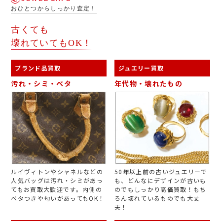
おひとつからしっかり査定！
古くても
壊れていてもOK！
ブランド品買取
ジュエリー買取
汚れ・シミ・ベタ
年代物・壊れたもの
ルイヴィトンやシャネルなどの
50年以上前の古いジュエリーで
人気バッグは汚れ・シミがあっ
も、どんなにデザインが古いも
てもお買取大歓迎です。内側の
のでもしっかり高価買取！もち
ベタつきや匂いがあってもOK！
ろん壊れているものでも大丈
夫！