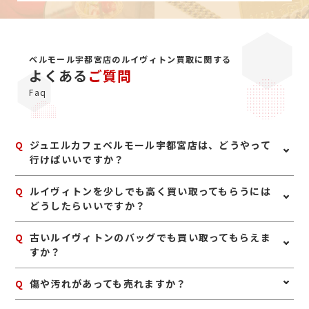
ベルモール宇都宮店のルイヴィトン買取に関する
よくある
ご質問
Faq
Q
ジュエルカフェベルモール宇都宮店は、どうやって
行けばいいですか？
A
【バスでお越しの場合】 JR宇都宮駅東口よりバス停ベ
Q
ルイヴィトンを少しでも高く買い取ってもらうには
ルモール行きに乗り、ベルモール停留所から光のゲート
どうしたらいいですか？
入口から入って頂き、2階ソフトバンク向かい側がジュ
エルカフェとなっております。 【車でお越しの場合】
A
ルイヴィトンは、保存袋や箱、購入時の付属品があれば
Q
古いルイヴィトンのバッグでも買い取ってもらえま
JR宇都宮駅から鬼怒通りを真っ直ぐに進み、国道4号線
一緒にお持ちいただくのがおすすめです。また、無理に
すか？
にぶつかりますがそのまま真っ直ぐお進み下さい。TBS
汚れを落とそうとせず、そのままの状態で査定に出して
ハウジングが見えましたら信号を右に曲がりますとベル
いただくほうが安心です。人気の高いブランドのため、
モールが見えてきます。
A
はい、古いルイヴィトンでも買取可能な場合は多くあり
Q
傷や汚れがあっても売れますか？
使わないと思った時点で早めにご相談いただくことで、
ます。昔購入したバッグや長年使っていなかったお品物
状態や需要の面でプラスになる場合があります。
でも、人気ラインや定番モデルであれば需要があるた