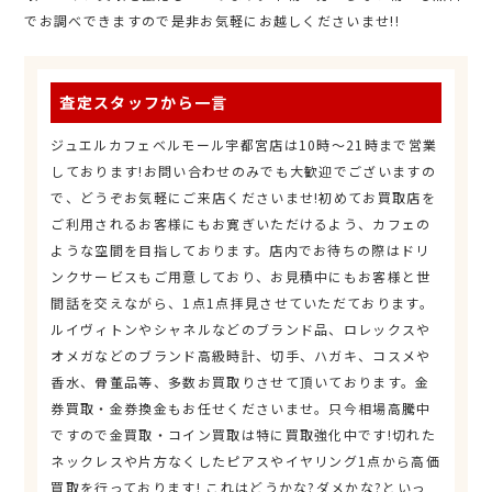
でお調べできますので是非お気軽にお越しくださいませ!!
査定スタッフから一言
ジュエルカフェベルモール宇都宮店は10時～21時まで営業
しております!お問い合わせのみでも大歓迎でございますの
で、どうぞお気軽にご来店くださいませ!初めてお買取店を
ご利用されるお客様にもお寛ぎいただけるよう、カフェの
ような空間を目指しております。店内でお待ちの際はドリ
ンクサービスもご用意しており、お見積中にもお客様と世
間話を交えながら、1点1点拝見させていただております。
ルイヴィトンやシャネルなどのブランド品、ロレックスや
オメガなどのブランド高級時計、切手、ハガキ、コスメや
香水、骨董品等、多数お買取りさせて頂いております。金
券買取・金券換金もお任せくださいませ。只今相場高騰中
ですので金買取・コイン買取は特に買取強化中です!切れた
ネックレスや片方なくしたピアスやイヤリング1点から高価
買取を行っております! これはどうかな?ダメかな?といっ