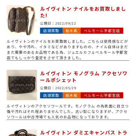
にもお買取りをおこなっておりますのでお問い合わせください。
ルイヴィトン ナイルをお買取しまし
た!
公開日：
2022/09/22
店頭買取
栃木県
ベルモール宇都宮店
ルイヴィトンのナイルをお買取致しました。こちらは使用感などが
あり、やや汚れ、イタミなどがありますものの、ナイル自体はまだ
まだ需要のあるお品物である為、ジュエルカフェベルモール宇都宮
店でもしっかり査定をさせて頂きました。
ルイヴィトン モノグラム アクセソワ
ールポシェット
公開日：
2022/05/29
店頭買取
栃木県
ベルモール宇都宮店
ルイヴィトンのアクセソワールです。モノグラム の為表面に目立つ
傷や汚れはそれ程ありませんでした。古い型になりますが、アクセ
ソワールは中古市場でも人気のお品物になっております。
ルイヴィトン ダミエキャンパス トラ