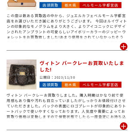
店頭買取
栃木県
ベルモール宇都宮店
この度は数ある買取店の中から、ジュエルカフェベルモール宇都宮
店をお選びいただき誠にありがとうございます。 今回はルイヴィト
ンの印象的なモノグラムをより大きく、よりアイコニックにデザイ
ンされたアンプラントの可愛らしいアイボリーカラーのジッピーウ
ォレットをお買取致しました!あまり使用をされていなかったそう
で状態も良く、箱などの付属品もしっかり付いていた為丁寧査定、
高額買取をさせて頂きました! アンプラントとはフランス語で「刻
印」を意味する言葉だそうです。 確かにその名の通り、ルイヴィト
ンの象徴たる印が大きく刻印されており、かつ時には可愛らしく、
ヴィトン バークレーお買取いたしま
大人らしく洗練されたデザインをしていますね! ジッピーウォレッ
した!
トはルイヴィトンでも多く見られるモデルですが、その使いやすさ
から使用されている方もかず多くいらっしゃいます。 ポルトフォイ
公開日：
2023/11/30
ユシリーズやポルトモネ、ジッピーにも種類がたくさんございます!
店頭買取
栃木県
ベルモール宇都宮店
このブログを読んでいる方はどのモデルがお好きでしょうか! さ
て、ジュエルカフェベルモール宇都宮店では、ブランドのほか貴金
ヴィトン バークレーお買取りしました。購入時期はかなり前で使
属や金券、テレホンカードや切手ハガキ、時計なども数多くお買取
用感もあり傷や汚れも目立っていましたがしっかりお値段付けさせ
を行なっております。 査定だけでも無料で行っておりますのでぜひ
ていただきました。バックの表面にロゴプレートが印象的にありト
一度ご来店ください! (査定にはお時間をいただきますので余裕を持
ートバックで使いやすくなっております。人気度や需要によってお
ってご来店ください) スタッフ一同心よりお待ちしております!
買取り価格は変動しますので保管状態でしたら一度査定にお持ち込
み下さい。ボロボロで一部破損していて金額付かないでしょ?と疑
問に思いましたらこの機会に是非ジュエルカフェベルモール宇都宮
店に査定だけでも大丈夫ですのでお持ち込み下さい。ヴィトン以外