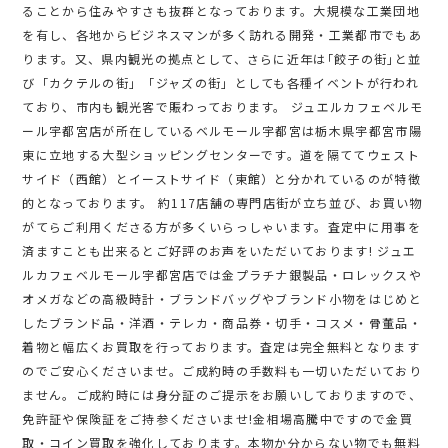
ることから住みやすさも抜群となっております。大規模な工業団地
を有し、各地からビジネスマンが多く訪れる開発・工業都市でもあ
ります。又、県内観光の拠点として、さらに近年は｢餃子の街｣と並
び「カクテルの街」「ジャズの街」としても各種イベントが行われ
ており、市内も観光客で賑わっております。 ジュエルカフェベルモ
ール宇都宮店が所在しているベルモール宇都宮は栃木県宇都宮市陽
東に立地する大型ショッピングセンターです。道を隔ててウェスト
サイド（西館）とイーストサイド（東館）と分かれているのが特徴
的となっております。 約117店舗の専門店街が立ち並び、お買い物
がてらご利用くださる方が多くいらっしゃいます。査定中に用事を
済ますことも出来るとご好評のお声をいただいております! ジュエ
ルカフェベルモール宇都宮店では金プラチナ銀製品・ロレックスや
オメガなどの高級時計・ブランドバッグやブランド小物をはじめと
したブランド品・洋酒・テレカ・商品券・切手・コスメ・骨董品・
着物と幅広くお買取を行っております。査定は完全無料となります
のでご安心くださいませ。ご成約時の手数料も一切いただいており
ません。ご成約時には身分証のご提示をお願いしておりますので、
免許証や保険証をご持参くださいませ!金相場高騰中ですので金買
取・コイン買取を強化しております。本物か分からない物でも無料