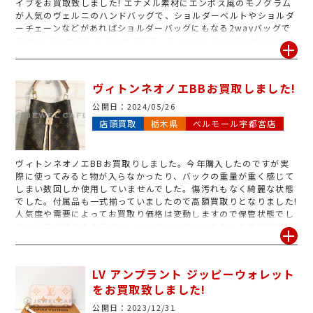
イブをお買取致しました! エナメル素材にエンボス風のモノグラム
が人気のヴェルニのハンドバッグで、ショルダーベルトやショルダ
ーチェーンなどがあればショルダーバッグにもなる2wayバッグで
す!サイズも大きすぎず小さすぎず、ちょっとしたお出かけやお食事
などの際にそのちょうどいいサイズ感やヴェルニの素材が上品さを
持っているので、いろんな場面でお役立ちする事間違いなしです!
当店ではヴェルニをはじめとしたヴィトンのバッグや、その他ブラ
ヴィトンネオノエBBお買取しました!
ンドバッグやお財布、時計のほかにも貴金属、金券、切手、おハガ
キや洋酒などの高価買取も行っております。一点からでも、ボロボ
公開日：
2024/05/26
ロだったら壊れていても大丈夫です!査定は無料で行っておりますの
店頭買取
栃木県
ベルモール宇都宮店
で、お気軽にお越しください!お客様のご来店を心よりお待ちして
おります! ※ブランドの査定にはお時間をいただきます。ご不明な
点などはお気軽にお問い合わせください。
ヴィトンネオノエBBお買取りしました。今年購入したのですが実
際に使ってみると物が入らなかったり、バックの重量が重く感じて
しまい数回しか使用していませんでした。傷汚れもなく綺麗な状態
でした。付属品も一式揃っていましたので高額買取りとなりました!
人気度や需要によってお買取り価格は変動しますので保管状態でし
たら一度お持ち込み下さい。ジュエルカフェベルモール宇都宮店は
査定だけでも大歓迎です!ヴィトン以外にも様々なブランド品お買
取りしております。貴金属も金券も取り扱っておりますのでご不要
なお品物お買い物ついでにお持ち込み下さい♪ご不明点ございまし
LV アンプラント ジッピーウォレット
たら店頭・お電話にてご相談ください。
をお買取致しました!
公開日：
2023/12/31