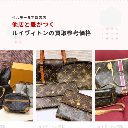
ベルモール宇都宮店
他店と差がつく
ルイヴィトンの買取参考価格
買取
ルイヴィトン買取
ルイヴィトン買取