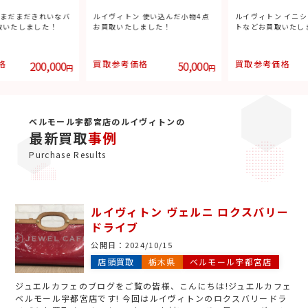
 使い込んだ小物4点
ルイヴィトン イニシャル入りトー
ルイヴィトン コレ
ました！
トなどお買取いたしました！
てお買取いたしまし
格
50,000
買取参考価格
195,000
買取参考価格
円
円
ベルモール宇都宮店のルイヴィトンの
最新買取
事例
Purchase Results
ルイヴィトン ヴェルニ ロクスバリー
ドライブ
公開日：
2024/10/15
店頭買取
栃木県
ベルモール宇都宮店
ジュエルカフェのブログをご覧の皆様、こんにちは!ジュエルカフェ
ベルモール宇都宮店です! 今回はルイヴィトンのロクスバリードラ