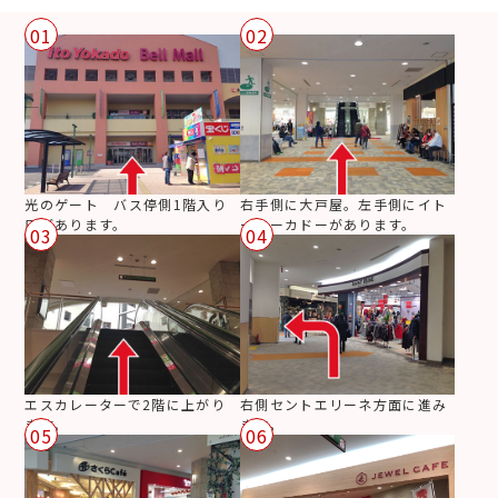
01
02
光のゲート バス停側1階入り
右手側に大戸屋。左手側にイト
口があります。
ーヨーカドーがあります。
03
04
エスカレーターで2階に上がり
右側セントエリーネ方面に進み
ます。
ます。
05
06