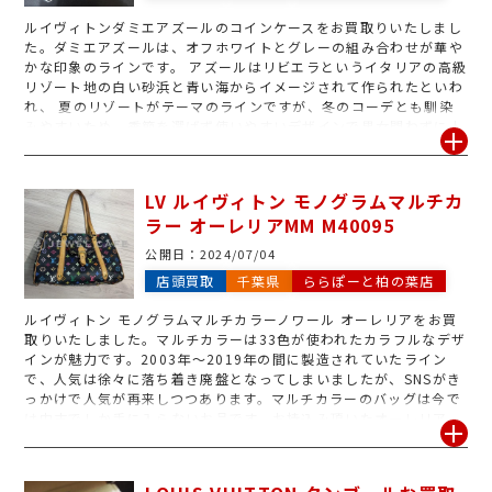
ルイヴィトンダミエアズールのコインケースをお買取りいたしまし
た。ダミエアズールは、オフホワイトとグレーの組み合わせが華や
かな印象のラインです。 アズールはリビエラというイタリアの高級
リゾート地の白い砂浜と青い海からイメージされて作られたといわ
れ、 夏のリゾートがテーマのラインですが、冬のコーデとも馴染
みやすいため、季節を選ばず使いやすいデザインで男女問わずに人
気です。一方、白が基調のため染みついた汚れが目立ちやすいとい
う難点もありますが、汚れが目立っていても中古市場での需要があ
るため頑張らせていただきました。使用感のあるルイヴィトン、ラ
LV ルイヴィトン モノグラムマルチカ
インを問わずお持込み大歓迎です!
ラー オーレリアMM M40095
公開日：
2024/07/04
店頭買取
千葉県
ららぽーと柏の葉店
ルイヴィトン モノグラムマルチカラーノワール オーレリアをお買
取りいたしました。マルチカラーは33色が使われたカラフルなデザ
インが魅力です。2003年～2019年の間に製造されていたライン
で、人気は徐々に落ち着き廃盤となってしまいましたが、SNSがき
っかけで人気が再来しつつあります。マルチカラーのバッグは今で
は中古でしか手に入らないお品です。お持込み頂いたオーレリア
MMは、若干使用感がありますができる限り頑張らせていただき、
お客様も大満足の高価買取となりました。