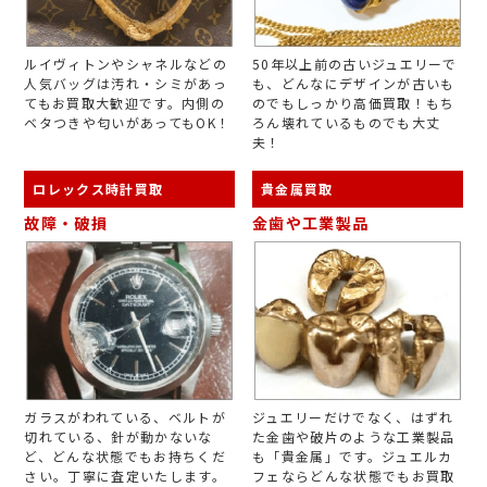
ルイヴィトンやシャネルなどの
50年以上前の古いジュエリーで
人気バッグは汚れ・シミがあっ
も、どんなにデザインが古いも
てもお買取大歓迎です。内側の
のでもしっかり高価買取！もち
ベタつきや匂いがあってもOK！
ろん壊れているものでも大丈
夫！
ロレックス時計買取
貴金属買取
故障・破損
金歯や工業製品
ガラスがわれている、ベルトが
ジュエリーだけでなく、はずれ
切れている、針が動かないな
た金歯や破片のような工業製品
ど、どんな状態でもお持ちくだ
も「貴金属」です。ジュエルカ
さい。丁寧に査定いたします。
フェならどんな状態でもお買取