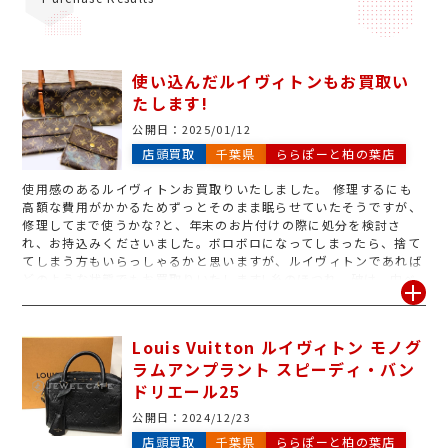
使い込んだルイヴィトンもお買取い
たします!
公開日：
2025/01/12
店頭買取
千葉県
ららぽーと柏の葉店
使用感のあるルイヴィトンお買取りいたしました。 修理するにも
高額な費用がかかるためずっとそのまま眠らせていたそうですが、
修理してまで使うかな?と、年末のお片付けの際に処分を検討さ
れ、お持込みくださいました。ボロボロになってしまったら、捨て
てしまう方もいらっしゃるかと思いますが、ルイヴィトンであれば
どのような状態でもお買取りいたします! 糸のほつれ、破け、中ベ
タ、ヤケ、部品が取れた、等傷みのあるお品もお気軽にお持ちくだ
さいませ。 買取専門店ジュエルカフェららぽーと柏の葉店にてお待
ちしております♪
Louis Vuitton ルイヴィトン モノグ
ラムアンプラント スピーディ・バン
ドリエール25
公開日：
2024/12/23
店頭買取
千葉県
ららぽーと柏の葉店