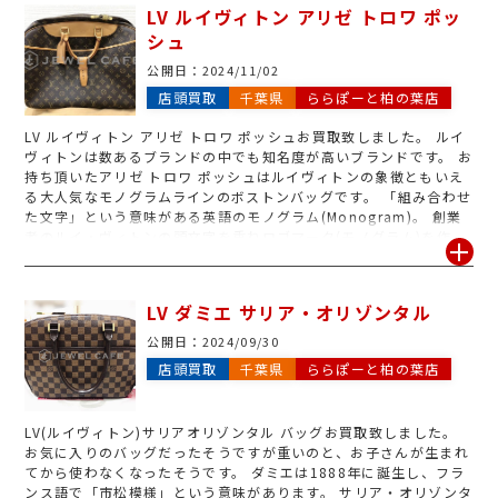
軽にお立ち寄りくださいませ。
LV ルイヴィトン アリゼ トロワ ポッ
シュ
公開日：
2024/11/02
店頭買取
千葉県
ららぽーと柏の葉店
LV ルイヴィトン アリゼ トロワ ポッシュお買取致しました。 ルイ
ヴィトンは数あるブランドの中でも知名度が高いブランドです。 お
持ち頂いたアリゼ トロワ ポッシュはルイヴィトンの象徴ともいえ
る大人気なモノグラムラインのボストンバッグです。 「組み合わせ
た文字」という意味がある英語のモノグラム(Monogram)。 創業
者のルイ・ヴィトンの頭文字を重ねロゴマーク(モノグラム)を作
り、星や花のモチーフと組み合わせたモノグラム・ラインができま
した。 使用感があるお品物や、廃盤になってしまったお品物などお
気軽にお持込み下さいませ。
LV ダミエ サリア・オリゾンタル
公開日：
2024/09/30
店頭買取
千葉県
ららぽーと柏の葉店
LV(ルイヴィトン)サリアオリゾンタル バッグお買取致しました。
お気に入りのバッグだったそうですが重いのと、お子さんが生まれ
てから使わなくなったそうです。 ダミエは1888年に誕生し、フラ
ンス語で「市松模様」という意味があります。 サリア・オリゾンタ