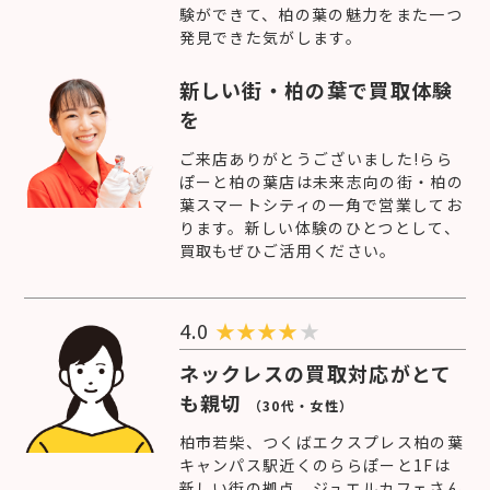
験ができて、柏の葉の魅力をまた一つ
発見できた気がします。
新しい街・柏の葉で買取体験
を
ご来店ありがとうございました!らら
ぽーと柏の葉店は未来志向の街・柏の
葉スマートシティの一角で営業してお
ります。新しい体験のひとつとして、
買取もぜひご活用ください。
4.0
★
★
★
★
★
ネックレスの買取対応がとて
も親切
（30代・女性）
柏市若柴、つくばエクスプレス柏の葉
キャンパス駅近くのららぽーと1Fは
新しい街の拠点。ジュエルカフェさん