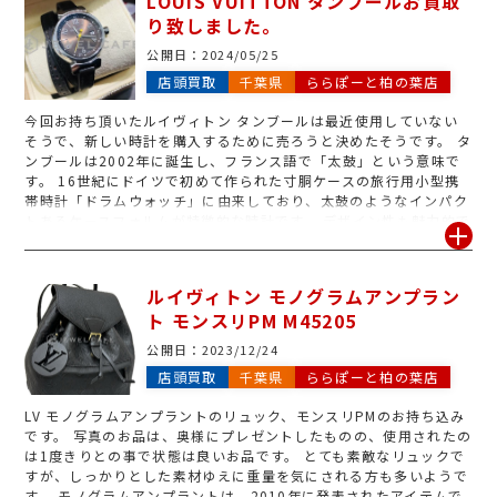
LOUIS VUITTON タンブールお買取
り致しました。
公開日：
2024/05/25
店頭買取
千葉県
ららぽーと柏の葉店
今回お持ち頂いたルイヴィトン タンブールは最近使用していない
そうで、新しい時計を購入するために売ろうと決めたそうです。 タ
ンブールは2002年に誕生し、フランス語で「太鼓」という意味で
す。 16世紀にドイツで初めて作られた寸胴ケースの旅行用小型携
帯時計「ドラムウォッチ」に由来しており、太鼓のようなインパク
トあるケースフォルムが特徴的な時計です。 デザイン性も魅力的で
ケースは円柱をそのまま切り取ったかのように寸胴で、風防のみな
らず裏蓋側もふっくらしているデザインとなっています。 ご来店の
際付属品などもございましたらご一緒にお持ち込み下さいませ。
ルイヴィトン モノグラムアンプラン
ト モンスリPM M45205
公開日：
2023/12/24
店頭買取
千葉県
ららぽーと柏の葉店
LV モノグラムアンプラントのリュック、モンスリPMのお持ち込み
です。 写真のお品は、奥様にプレゼントしたものの、使用されたの
は1度きりとの事で状態は良いお品です。 とても素敵なリュックで
すが、しっかりとした素材ゆえに重量を気にされる方も多いようで
す。 モノグラムアンプラントは、2010年に発表されたアイテムで