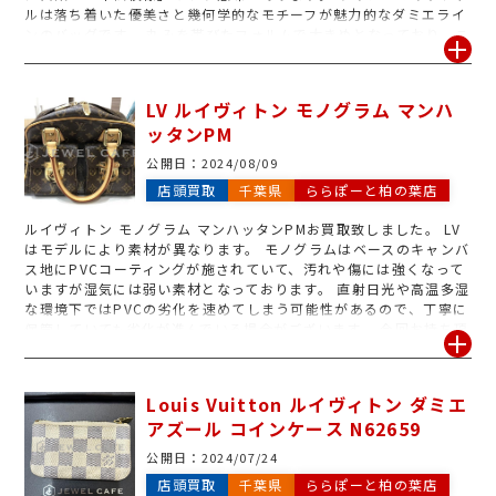
ルは落ち着いた優美さと幾何学的なモチーフが魅力的なダミエライ
ンのバッグです。 丸みを帯びたフォルムで大きめとなっており、こ
ちらはすでに廃盤となってしまいました。 LVは丁寧に保存してい
てもいつの間にか劣化が進んでいる場合もございます。 しまったま
まのLVのバッグがございましたらお気軽に無料査定をご利用くださ
LV ルイヴィトン モノグラム マンハ
いませ。
ッタンPM
公開日：
2024/08/09
店頭買取
千葉県
ららぽーと柏の葉店
ルイヴィトン モノグラム マンハッタンPMお買取致しました。 LV
はモデルにより素材が異なります。 モノグラムはベースのキャンバ
ス地にPVCコーティングが施されていて、汚れや傷には強くなって
いますが湿気には弱い素材となっております。 直射日光や高温多湿
な環境下ではPVCの劣化を速めてしまう可能性があるので、丁寧に
保管していても劣化が進んでいる場合がございます。 今回お持ち頂
いたマンハッタンは少し型崩れはしていますが、ベタやシミなども
無く状態がとてもきれいでしたので高価お買取させていただきまし
た。
Louis Vuitton ルイヴィトン ダミエ
アズール コインケース N62659
公開日：
2024/07/24
店頭買取
千葉県
ららぽーと柏の葉店