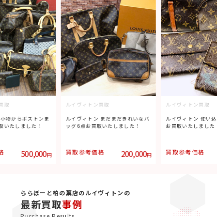
買取
ルイヴィトン買取
ルイヴィトン買取
 小物からボストンま
ルイヴィトン まだまだきれいなバ
ルイヴィトン 使い込
取いたしました！
ッグ6点お買取いたしました！
お買取いたしました
格
500,000
買取参考価格
200,000
買取参考価格
円
円
ららぽーと柏の葉店のルイヴィトンの
最新買取
事例
Purchase Results