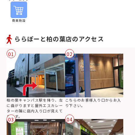
商業施設
ららぽーと柏の葉店のアクセス
01
02
柏の葉キャンパス駅を降り、左
こちらのお客様入り口からお入
に曲がりますと屋外エスカレー
り下さい。
ターの隣に店内入り口が見えて
きます。
03
04