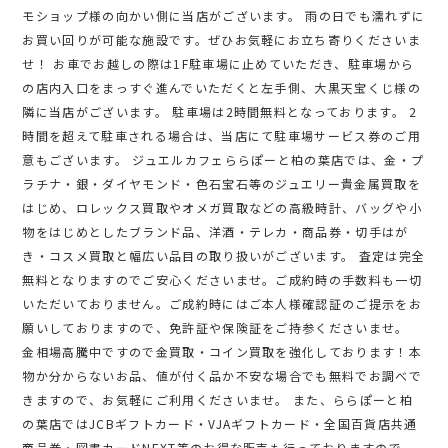
モショップ様の向かい側に当店がございます。 雨の日でも濡れずに
お買い回りが可能な施設です。ぜひお気軽にお立ち寄りくださいま
せ！ お車でお越しの際は1F駐車場に止めていただき、駐車場から
の店内入口をまっすぐ進んでいただくと左手側、大黒天宝くじ様の
隣に当店がございます。 駐車場は2時間無料となっております。 2
時間を超えて駐車される場合は、当店にて駐車場サービス券のご用
意もございます。 ジュエルカフェららぽーと柏の葉店では、金・プ
ラチナ・銀・ダイヤモンド・色石宝石等のジュエリー貴金属買取を
はじめ、ロレックス買取やオメガ買取などの高級時計、バッグや小
物をはじめとしたブランド品、洋酒・テレカ・商品券・切手はが
き・コスメ買取と幅広い品目の取り扱いがございます。 査定は完全
無料となりますのでご安心くださいませ。ご成約時の手数料も一切
いただいておりません。ご成約時にはご本人様確認証のご提示をお
願いしておりますので、免許証や保険証をご持参くださいませ。
金相場高騰中ですので金買取・コイン買取を強化しております！本
物か分からないお品、値が付く品か不安な場合でも無料でお調べで
きますので、お気軽にご利用くださいませ。 また、ららぽーと柏
の葉店ではJCBギフトカード・VJAギフトカード・全国百貨店共通
商品券・図書カードNEXT等のお得な販売も行っておりますので、