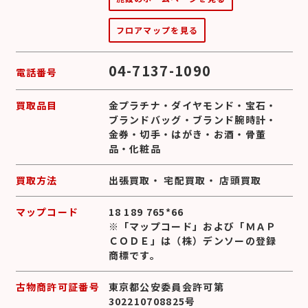
フロアマップを見る
04-7137-1090
電話番号
買取品目
金プラチナ
・
ダイヤモンド
・
宝石
・
ブランドバッグ
・
ブランド腕時計
・
金券
・
切手
・
はがき
・
お酒
・
骨董
品
・
化粧品
買取方法
出張買取
・
宅配買取
・
店頭買取
マップコード
18 189 765*66
※「マップコード」および「ＭＡＰ
ＣＯＤＥ」は（株）デンソーの登録
商標です。
古物商許可証番号
東京都公安委員会許可第
302210708825号