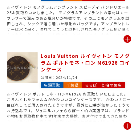
ルイヴィトン モノグラムアンプラント スピーディ バンドリエール
25お買取りいたしました。 モノグラムアンプラントの素材はカー
フレザーで深みのある風合いが特徴です。その上にモノグラムを型
押しされ、シックで落ち着いた印象のバッグです。アンプラントレ
ザーは水に弱く、濡れてしまうと型押しされたモノグラム柄が薄く
なったり、革にダメージを受けることがあります。お持ちいただい
たスピーディバンドリエール25は目立った傷みもなく、とても綺麗
な状態でした。湿気等で傷んでしまう場合もありますので、眠った
ままのブランドバッグがございましたらできるだけ早めのご売却を
Louis Vuitton ルイヴィトン モノグ
お勧めいたします。
ラム ポルトモネ・ロン M61926 コイ
ンケース
公開日：
2024/11/24
店頭買取
千葉県
ららぽーと柏の葉店
ルイヴィトン ポルトモネ・ロンM61926 お買取りいたしました。
ころんとしたフォルムがかわいいコインケースです。 かわいさに一
目ぼれしてご購入されたそうですが、意外に出番が無かったそうで
お持込みです。ジュエルカフェららぽーと柏の葉店では、ブランド
小物もお買取強化中です!年末の大掃除、お片付けで出てきた使わ
ないブランド品も喜んでお買取させていただきます!ルイヴィトンな
らボロボロでもお買取が可能です!愛着のあったブランド品、丁寧
査定でお買取させていただきます。査定、見積は無料ですのでお気