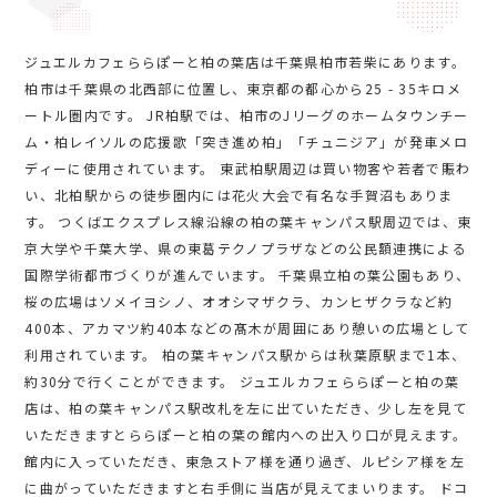
ジュエルカフェららぽーと柏の葉店は千葉県柏市若柴にあります。
柏市は千葉県の北西部に位置し、東京都の都心から25 - 35キロメ
ートル圏内です。 JR柏駅では、柏市のJリーグのホームタウンチー
ム・柏レイソルの応援歌「突き進め柏」「チュニジア」が発車メロ
ディーに使用されています。 東武柏駅周辺は買い物客や若者で賑わ
い、北柏駅からの徒歩圏内には花火大会で有名な手賀沼もありま
す。 つくばエクスプレス線沿線の柏の葉キャンパス駅周辺では、東
京大学や千葉大学、県の東葛テクノプラザなどの公民額連携による
国際学術都市づくりが進んでいます。 千葉県立柏の葉公園もあり、
桜の広場はソメイヨシノ、オオシマザクラ、カンヒザクラなど約
400本、アカマツ約40本などの髙木が周囲にあり憩いの広場として
利用されています。 柏の葉キャンパス駅からは秋葉原駅まで1本、
約30分で行くことができます。 ジュエルカフェららぽーと柏の葉
店は、柏の葉キャンパス駅改札を左に出ていただき、少し左を見て
いただきますとららぽーと柏の葉の館内への出入り口が見えます。
館内に入っていただき、東急ストア様を通り過ぎ、ルピシア様を左
に曲がっていただきますと右手側に当店が見えてまいります。 ドコ