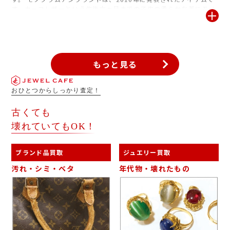
す。カーフレザーという生後六ヵ月までの子牛の柔らかな革にモノ
グラムパターンの型押しがされ、見た目にも上品な素材で老若男女
問わず人気があります。 使わなくなったブランドバッグは早めのご
売却が高価買取のポイントとなります。 眠ったままのブランド品が
ございましたら、査定・見積は無料ですのでお気軽にお持ちくださ
いませ。
もっと見る
おひとつからしっかり査定！
古くても
壊れていてもOK！
ブランド品買取
ジュエリー買取
汚れ・シミ・ベタ
年代物・壊れたもの