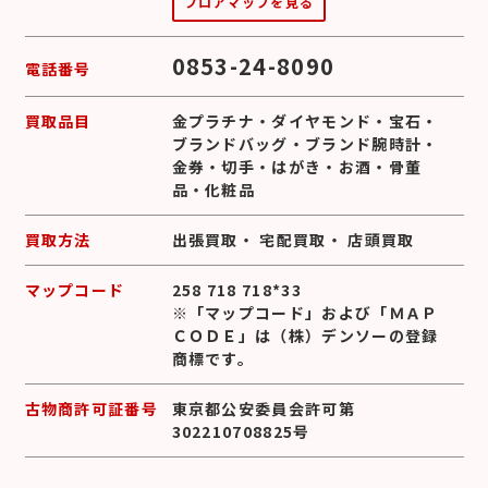
フロアマップを見る
0853-24-8090
電話番号
買取品目
金プラチナ
・
ダイヤモンド
・
宝石
・
ブランドバッグ
・
ブランド腕時計
・
金券
・
切手
・
はがき
・
お酒
・
骨董
品
・
化粧品
買取方法
出張買取
・
宅配買取
・
店頭買取
マップコード
258 718 718*33
※「マップコード」および「ＭＡＰ
ＣＯＤＥ」は（株）デンソーの登録
商標です。
古物商許可証番号
東京都公安委員会許可第
302210708825号