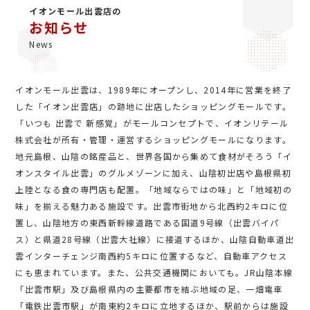
イオンモール出雲店の
お知らせ
News
イオンモール出雲は、1989年にオープンし、2014年に営業を終了
した「イオン出雲店」の跡地に出店したショッピングモールです。
「いつも 出雲で 新感覚」がモールコンセプトで、イオンリテール
株式会社が所有・管理・運営するショッピングモールになります。
地元島根、山陰の銘産品と、世界各国から集めて食材がそろう「イ
オンスタイル出雲」のグルメゾーンに加え、山陰初出店や島根県初
上陸となる食の専門店も配置。「地域ならではの味」と「地域初の
味」を揃える魅力ある施設です。出雲市街地から北西約2キロに位
置し、山陰地方の東西新幹線道路である国道9号線（出雲バイパ
ス）と県道28号線（出雲大社線）に接道するほか、山陰自動車道出
雲インターチェンジ南西約5キロに位置するなど、自動車アクセス
にも恵まれています。また、公共交通機関においても。JR山陰本線
「出雲市駅」及び島根県内の主要都市を結ぶ地域の足、一畑電車
「電鉄出雲市駅」が南東約2キロに立地するほか、駅前からは施設