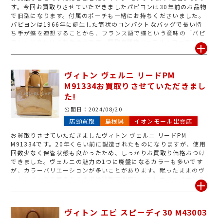
す。今回お買取りさせていただきましたパピヨンは30年前のお品物
で旧型になります。付属のポーチも一緒にお持ちくださいました。
パピヨンは1966年に誕生した筒状のコンパクトなバッグで長い持
ち手が蝶を連想することから、フランス語で蝶という意味の「パピ
ヨン」と名付けられたそうです。買取専門店ジュエルカフェでは年
代物や壊れたヴィトンもお買取りしておりますのでお気軽にご相談
くださいませ。ヴィトン売るなら買取専門店ジュエルカフェイオン
モール出雲店の無料査定をご利用下さい。
ヴィトン ヴェルニ リードPM
M91334お買取りさせていただきまし
た!
公開日：
2024/08/20
店頭買取
島根県
イオンモール出雲店
お買取りさせていただきましたヴィトン ヴェルニ リードPM
M91334です。20年くらい前に製造されたものになりますが、使用
回数少なく保管状態も良かったため、しっかりお買取り価格おつけ
できました。ヴェルニの魅力の1つに廃盤になるカラーも多いです
が、カラーバリエーションが多いことがあります。眠ったままのヴ
ィトンバッグを売るならまずは買取専門店ジュエルカフェイオンモ
ール出雲市の無料査定をご利用ください。ブランドバッグなど少し
でも高く売りたい方がほとんどだと思いますので劣化が進む前に使
わないと思われたブランド品売るなら早めにお持ち下さいませ。
ヴィトン エピ スピーディ30 M43003