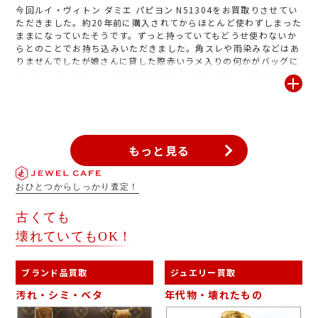
今回ルイ・ヴィトン ダミエ パピヨン N51304をお買取りさせてい
ただきました。約20年前に購入されてからほとんど使わずしまった
ままになっていたそうです。ずっと持っていてもどうせ使わないか
らとのことでお持ち込みいただきました。角スレや雨染みなどはあ
りませんでしたが娘さんに貸した際赤いラメ入りの何かがバッグに
ついてしまったようでその汚れがついていましたがしっかりと金額
をつけさせていただきました。今回のように付属品なしでもお買取
り可能ですが箱やギャランティカードなど付属品があれば一緒にお
持ち下さい。またヴィトンなどブランド品以外にも貴金属や金券
類、時計など様々な物をお買取りしておりますのでお気軽にお越し
ください!
もっと見る
おひとつからしっかり査定！
古くても
壊れていてもOK！
ブランド品買取
ジュエリー買取
汚れ・シミ・ベタ
年代物・壊れたもの