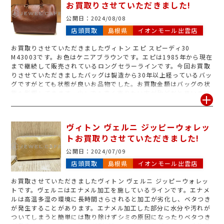
お買取りさせていただきました!
公開日：
2024/08/08
店頭買取
島根県
イオンモール出雲店
お買取りさせていただきましたヴィトン エピ スピーディ30
M43003です。お色はケニアブラウンです。エピは1985年から現在
まで継続して販売されているロングセラーラインです。今回お買取
りさせていただきましたバッグは製造から30年以上経っているバッ
グですがとても状態が良いお品物でした。お買取金額はバッグの状
態も影響してきます。少しでも高く売りたい方が殆どだと思います
ので、使わないと思われたブランド品売却を検討される場合は早め
に決断をされることをおすすめします。買取専門店ジュエルカフェ
の査定は無料となりますのでまずはお気軽に査定来店にお越しくだ
ヴィトン ヴェルニ ジッピーウォレッ
さい。
トお買取りさせていただきました!
公開日：
2024/07/09
店頭買取
島根県
イオンモール出雲店
お買取させていただきましたヴィトン ヴェルニ ジッピーウォレッ
トです。ヴェルニはエナメル加工を施しているラインです。エナメ
ルは高温多湿の環境に長時間さらされると加工が劣化し、ベタつき
が発生することがあります。エナメル加工した部分に水分や汚れが
ついてしまうと簡単には取り除けずシミの原因になったりベタつき