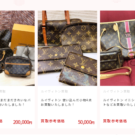
買取
ルイヴィトン買取
ルイヴィトン買取
 まだまだきれいなバ
ルイヴィトン 使い込んだ小物4点
ルイヴィトン イニ
取いたしました！
お買取いたしました！
トなどお買取いたし
格
200,000
買取参考価格
50,000
買取参考価格
円
円