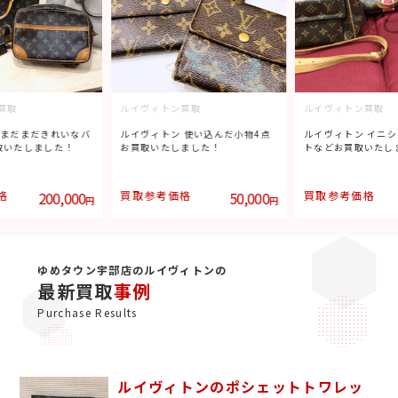
買取
ルイヴィトン買取
ルイヴィトン買取
 まだまだきれいなバ
ルイヴィトン 使い込んだ小物4点
ルイヴィトン イニ
取いたしました！
お買取いたしました！
トなどお買取いたし
格
200,000
買取参考価格
50,000
買取参考価格
円
円
ゆめタウン宇部店のルイヴィトンの
最新買取
事例
Purchase Results
ルイヴィトンのポシェットトワレッ