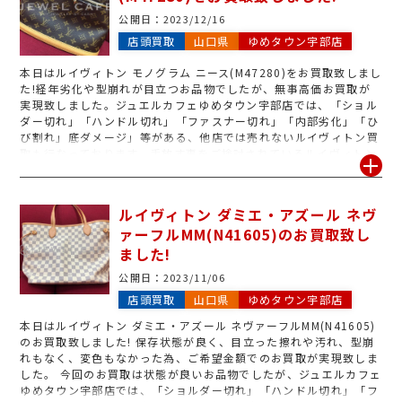
公開日：
2023/12/16
店頭買取
山口県
ゆめタウン宇部店
本日はルイヴィトン モノグラム ニース(M47280)をお買取致しまし
た!経年劣化や型崩れが目立つお品物でしたが、無事高価お買取が
実現致しました。ジュエルカフェゆめタウン宇部店では、「ショル
ダー切れ」「ハンドル切れ」「ファスナー切れ」「内部劣化」「ひ
び割れ」底ダメージ」等がある、他店では売れないルイヴィトン買
取も行なっております。手放す事をご検討されているルイヴィトン
がございましたら是非、ジュエルカフェゆめタウン宇部にお持ち下
さいませ。
ルイヴィトン ダミエ・アズール ネヴ
ァーフルMM(N41605)のお買取致し
ました!
公開日：
2023/11/06
店頭買取
山口県
ゆめタウン宇部店
本日はルイヴィトン ダミエ・アズール ネヴァーフルMM(N41605)
のお買取致しました! 保存状態が良く、目立った擦れや汚れ、型崩
れもなく、変色もなかった為、ご希望金額でのお買取が実現致しま
した。 今回のお買取は状態が良いお品物でしたが、ジュエルカフェ
ゆめタウン宇部店では、「ショルダー切れ」「ハンドル切れ」「フ