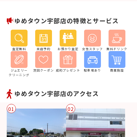
ゆめタウン宇部店の特徴とサービス
査定無料
来店予約
お預かり査定
女性スタッフ
無料ドリンク
ジュエリー
次回クーポン
成約プレゼント
駐車場あり
商業施設
クリーニング
ゆめタウン宇部店のアクセス
01
02