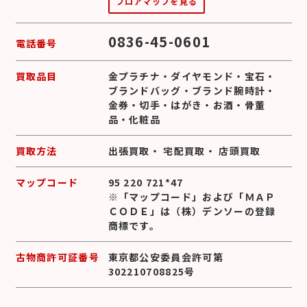
フロアマップを見る
0836-45-0601
電話番号
買取品目
金プラチナ
・
ダイヤモンド
・
宝石
・
ブランドバッグ
・
ブランド腕時計
・
金券
・
切手
・
はがき
・
お酒
・
骨董
品
・
化粧品
買取方法
出張買取
・
宅配買取
・
店頭買取
マップコード
95 220 721*47
※「マップコード」および「ＭＡＰ
ＣＯＤＥ」は（株）デンソーの登録
商標です。
古物商許可証番号
東京都公安委員会許可第
302210708825号