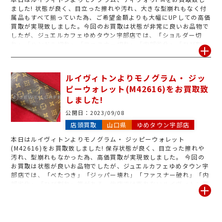
ました! 状態が良く、目立った擦れや汚れ、大きな型崩れもなく付
属品もすべて揃っていた為、ご希望金額よりも大幅にUPしての高価
買取が実現致しました。今回のお買取は状態が非常に良いお品物で
したが、ジュエルカフェゆめタウン宇部店では、「ショルダー切
れ」「ハンドル切れ」「ファスナー切れ」「内部劣化」「ひび割
れ」底ダメージ」 等がある、他店では売れないルイヴィトン買取
も行なっております。処分を検討されているルイヴィトンがござい
ましたら是非、ジュエルカフェゆめタウン宇部にお持ち下さいま
ルイヴィトンよりモノグラム・ ジッ
せ。
ピーウォレット(M42616)をお買取致
しました!
公開日：
2023/09/08
店頭買取
山口県
ゆめタウン宇部店
本日はルイヴィトンよりモノグラム・ ジッピーウォレット
(M42616)をお買取致しました! 保存状態が良く、目立った擦れや
汚れ、型崩れもなかった為、高価買取が実現致しました。 今回の
お買取は状態が良いお品物でしたが、ジュエルカフェゆめタウン宇
部店では、「べたつき」「ジッパー壊れ」「ファスナー破れ」「内
部劣化」「ひび割れ」等がある、他店では売れないルイヴィトン買
取も行なっております。手放す事をご検討されているルイヴィトン
がございましたら是非、ジュエルカフェゆめタウン宇部にお持ち下
さいませ。