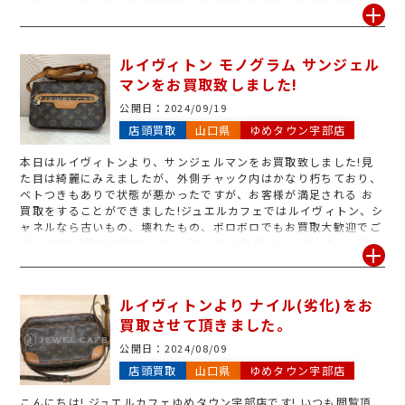
いても、ベタベタ、ボロボロでもお買取りさせていただきます!「趣
味が変わった」「思ったより使いにくかった」「新しい物を購入し
た」等処分や検討されているブランドバッグ、財布等がもございま
したら是非、ジュエルカフェゆめタウン宇部店までご相談ください
ルイヴィトン モノグラム サンジェル
ませ。
マンをお買取致しました!
公開日：
2024/09/19
店頭買取
山口県
ゆめタウン宇部店
本日はルイヴィトンより、サンジェルマンをお買取致しました!見
た目は綺麗にみえましたが、外側チャック内はかなり朽ちており、
ベトつきもありで状態が悪かったですが、お客様が満足される お
買取をすることができました!ジュエルカフェではルイヴィトン、シ
ャネルなら古いもの、壊れたもの、ボロボロでもお買取大歓迎でご
ざいます!「趣味が変わった」「思ったより使いにくかった」「新
しい物を購入した」等、処分や検討されているブランドバッグ、財
布等がございましたら是非、ジュエルカフェゆめタウン宇部店の無
料査定を御利用下さいませ。
ルイヴィトンより ナイル(劣化)をお
買取させて頂きました。
公開日：
2024/08/09
店頭買取
山口県
ゆめタウン宇部店
こんにちは! ジュエルカフェゆめタウン宇部店です! いつも閲覧頂