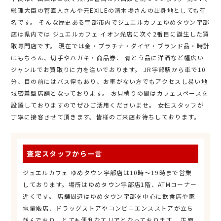
総理大臣の菅直人さんや元EXILEの清木場さんの出身地としても有
名です。 そんな歴史ある宇部市内でジュエルカフェゆめタウン宇部
店は県内では ジュエルカフェ イオン光店に次ぐ2番目に誕生した買
取専門店です。 現在では金・プラチナ・ダイヤ・ブランド品・時計
はもちろん、切手やハガキ・商品券、 骨とう品に洋酒など幅広い
ジャンルでお買取りに力を注いでおります。 JR宇部駅から車で10
分、目の前にはバス停もあり、お車がない方でもアクセスし易い地
域密着型店舗となっております。 お見積りの間はカフェスペースを
設置しておりますのでぜひご活用くださいませ。 女性スタッフが
丁寧に接客させて頂きます。皆様のご来店お待ちしております。
査定スタッフから一言
ジュエルカフェ ゆめタウン宇部店は10時～19時まで営業
しております。場所はゆめタウン宇部店1階、ATMコーナー
近くです。 店舗周辺はゆめタウン宇部を中心に飲食店や家
電量販店、ドラッグストアやコンビニエンスストアが立ち
並んでおり、とても便利なエリアとなっております。 正面