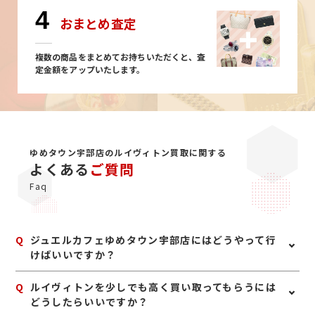
4
おまとめ査定
複数の商品をまとめてお持ちいただくと、査
定金額をアップいたします。
ゆめタウン宇部店のルイヴィトン買取に関する
よくある
ご質問
Faq
Q
ジュエルカフェゆめタウン宇部店にはどうやって行
けばいいですか？
A
公共交通機関をご利用の方はＪＲ山陽本線宇部駅下車、
Q
ルイヴィトンを少しでも高く買い取ってもらうには
市営バス黒石線または日赤線にお乗り頂き、ゆめタウン
どうしたらいいですか？
宇部駅で下車して下さい。店舗はATMのすぐ近くにござ