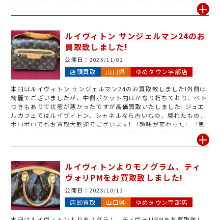
ァスナー切れ」「内部劣化」「ひび割れ」底ダメージ」等がある、
他店では売れないルイヴィトン買取も行なっております。手放す事
をご検討されているルイヴィトンがございましたら是非、ジュエル
カフェゆめタウン宇部にお持ち下さいませ。
ルイヴィトン サンジェルマン24のお
買取致しました!
公開日：
2023/11/02
店頭買取
山口県
ゆめタウン宇部店
本日はルイヴィトン サンジェルマン24のお買取致しました!外側は
綺麗でございましたが、中側ポケット内はかなり朽ちており、ベト
つきもありで状態が悪かったですが高価買取いたしました! ジュエ
ルカフェではルイヴィトン、シャネルなら古いもの、壊れたもの、
ボロボロでもお買取大歓迎でございます! 「趣味が変わった」「思
ったより使いにくかった」「新しい物を購入した」等、処分を検討
されているブランドバッグ、財布等がございましたら、是非、ジュ
エルカフェゆめタウン宇部店の無料査定を御利用下さいませ。
ルイヴィトンよりモノグラム、ティ
ヴォリPMをお買取致しました!
公開日：
2023/10/13
店頭買取
山口県
ゆめタウン宇部店
本日はルイヴィトンよりモノグラム、ティヴォリPMをお買取致し