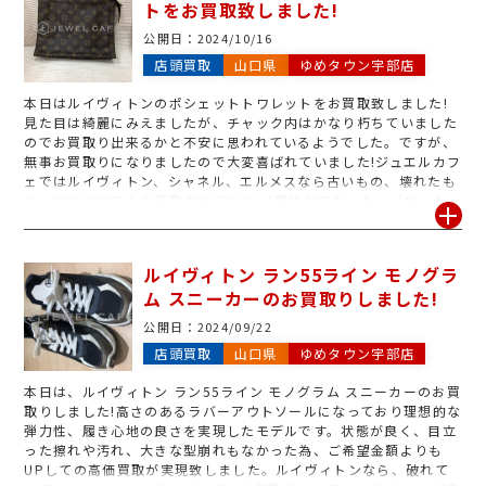
トをお買取致しました!
公開日：
2024/10/16
店頭買取
山口県
ゆめタウン宇部店
本日はルイヴィトンのポシェットトワレットをお買取致しました!
見た目は綺麗にみえましたが、チャック内はかなり朽ちていました
のでお買取り出来るかと不安に思われているようでした。ですが、
無事お買取りになりましたので大変喜ばれていました!ジュエルカフ
ェではルイヴィトン、シャネル、エルメスなら古いもの、壊れたも
の、ボロボロでもお買取大歓迎です!「趣味が変わった」「思った
より使いにくかった」「新しい物を購入した」等処分を検討されて
いるブランドバッグや財布等がございましたら是非、ジュエルカフ
ェゆめタウン宇部店までお越しくださいませ。
ルイヴィトン ラン55ライン モノグラ
ム スニーカーのお買取りしました!
公開日：
2024/09/22
店頭買取
山口県
ゆめタウン宇部店
本日は、ルイヴィトン ラン55ライン モノグラム スニーカーのお買
取りしました!高さのあるラバーアウトソールになっており理想的な
弾力性、履き心地の良さを実現したモデルです。状態が良く、目立
った擦れや汚れ、大きな型崩れもなかった為、ご希望金額よりも
UPしての高価買取が実現致しました。ルイヴィトンなら、破れて