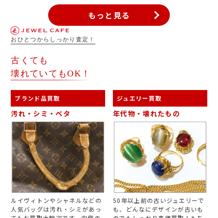
もっと見る
おひとつからしっかり査定！
古くても
壊れていてもOK！
ブランド品買取
ジュエリー買取
汚れ・シミ・ベタ
年代物・壊れたもの
ルイヴィトンやシャネルなどの
50年以上前の古いジュエリーで
人気バッグは汚れ・シミがあっ
も、どんなにデザインが古いも
てもお買取大歓迎です。内側の
のでもしっかり高価買取！もち