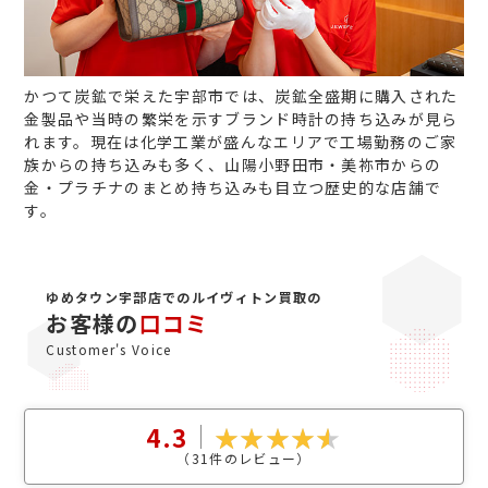
かつて炭鉱で栄えた宇部市では、炭鉱全盛期に購入された
金製品や当時の繁栄を示すブランド時計の持ち込みが見ら
れます。現在は化学工業が盛んなエリアで工場勤務のご家
族からの持ち込みも多く、山陽小野田市・美祢市からの
金・プラチナのまとめ持ち込みも目立つ歴史的な店舗で
す。
ゆめタウン宇部店でのルイヴィトン買取の
お客様の
口コミ
Customer's Voice
4.3
（
31
件のレビュー）