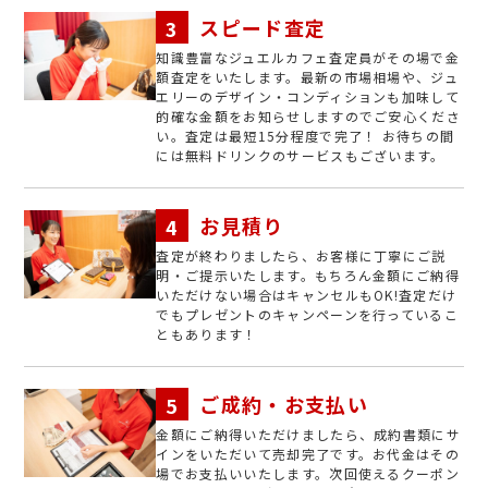
スピード査定
知識豊富なジュエルカフェ査定員がその場で金
額査定をいたします。最新の市場相場や、ジュ
エリーのデザイン・コンディションも加味して
的確な金額をお知らせしますのでご安心くださ
い。査定は最短15分程度で完了！ お待ちの間
には無料ドリンクのサービスもございます。
お見積り
査定が終わりましたら、お客様に丁寧にご説
明・ご提示いたします。もちろん金額にご納得
いただけない場合はキャンセルもOK!査定だけ
でもプレゼントのキャンペーンを行っているこ
ともあります！
ご成約・お支払い
金額にご納得いただけましたら、成約書類にサ
インをいただいて売却完了です。お代金はその
場でお支払いいたします。次回使えるクーポン