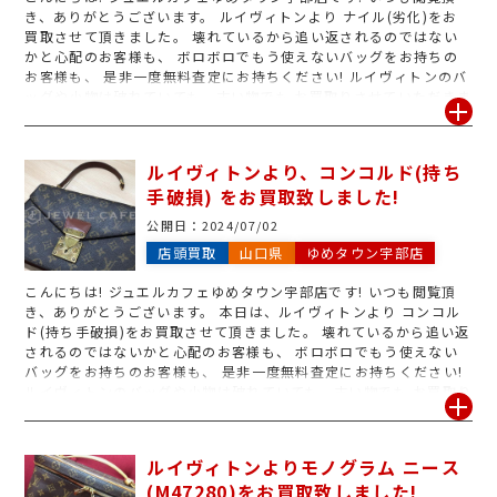
き、ありがとうございます。 ルイヴィトンより ナイル(劣化)をお
買取させて頂きました。 壊れているから追い返されるのではない
かと心配のお客様も、 ボロボロでもう使えないバッグをお持ちの
お客様も、 是非一度無料査定にお持ちください! ルイヴィトンのバ
ッグや小物は破れていても、古い物でも お買取りさせていただきま
す。 査定だけでも大歓迎いたします! ブランドバッグ高価買取に自
信あり! お気軽にお問い合わせ下さいませ。 ジュエルカフェ ゆめタ
ウン宇部店にて スタッフ一同、お待ちしております!
ルイヴィトンより、コンコルド(持ち
手破損) をお買取致しました!
公開日：
2024/07/02
店頭買取
山口県
ゆめタウン宇部店
こんにちは! ジュエルカフェゆめタウン宇部店です! いつも閲覧頂
き、ありがとうございます。 本日は、ルイヴィトンより コンコル
ド(持ち手破損)をお買取させて頂きました。 壊れているから追い返
されるのではないかと心配のお客様も、 ボロボロでもう使えない
バッグをお持ちのお客様も、 是非一度無料査定にお持ちください!
ルイヴィトンのバッグや小物は破れていても、古い物でも お買取り
させていただきます。 査定だけでも大歓迎いたします! ブランドバ
ッグ高価買取に自信あり! お気軽にお問い合わせ下さいませ。 ジュ
エルカフェ ゆめタウン宇部店にて スタッフ一同、お待ちしており
ルイヴィトンよりモノグラム ニース
ます!
(M47280)をお買取致しました!