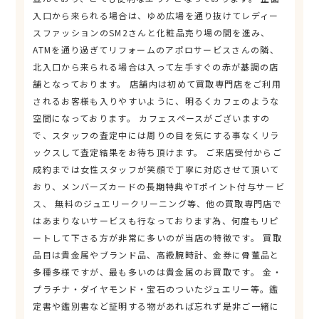
入口から来られる場合は、ゆめ広場を通り抜けてレディー
スファッションのSM2さんと化粧品売り場の間を進み、
ATMを通り過ぎてリフォームのアポロサービスさんの隣、
北入口から来られる場合は入って左手すぐの赤が基調の店
舗となっております。 店舗内は初めて買取専門店をご利用
されるお客様も入りやすいように、明るくカフェのような
空間になっております。 カフェスペースがございますの
で、スタッフの査定中には周りの目を気にする事なくリラ
ックスして査定結果をお待ち頂けます。 ご来店受付からご
成約までは女性スタッフが笑顔で丁寧に対応させて頂いて
おり、メンバーズカードの長期特典やTポイント付与サービ
ス、 無料のジュエリークリーニング等、他の買取専門店で
はあまりないサービスも行なっております為、何度もリピ
ートして下さる方が非常に多いのが当店の特徴です。 買取
品目は貴金属やブランド品、高級腕時計、金券に骨董品と
多種多様ですが、最も多いのは貴金属のお買取です。 金・
プラチナ・ダイヤモンド・宝石のついたジュエリー等。鑑
定書や鑑別書など証明する物があれば忘れず是非ご一緒に