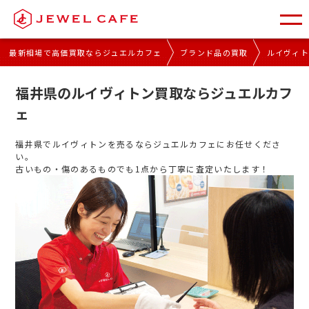
最新相場で高価買取ならジュエルカフェ
ブランド品の買取
ルイヴィ
福井県のルイヴィトン買取ならジュエルカフ
ェ
福井県でルイヴィトンを売るならジュエルカフェにお任せくださ
い。
古いもの・傷のあるものでも1点から丁寧に査定いたします！