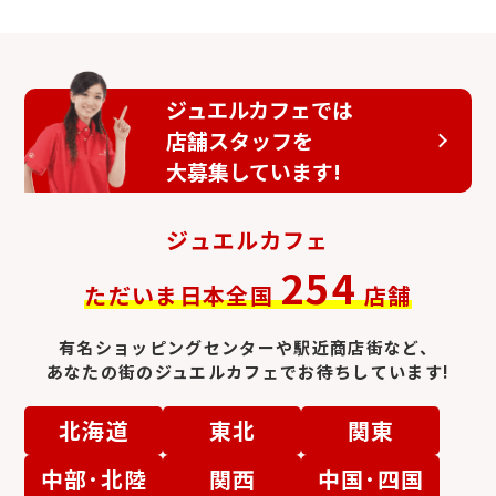
クロエ
ロエベ
ジュエルカフェでは
店舗スタッフを
大募集しています!
ジュエルカフェ
254
ただいま日本全国
店舗
ブルガリ
ミュウミュウ
有名ショッピングセンターや駅近商店街など、
あなたの街のジュエルカフェでお待ちしています!
北海道
東北
関東
中部･北陸
関西
中国･四国