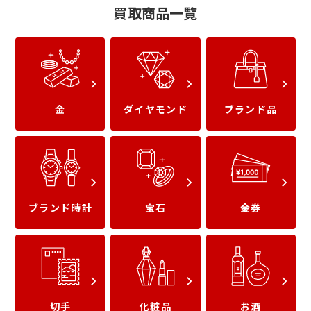
買取商品一覧
金
ダイヤモンド
ブランド品
イヴサンローラン
バーバリー
ブランド時計
宝石
金券
フェンディ
フェラガモ
切手
化粧品
お酒