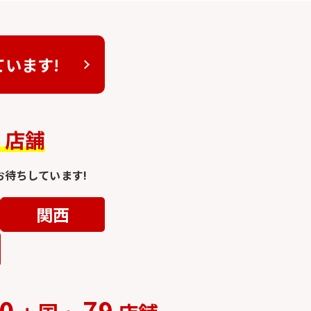
ています!
4
店舗
待ちしています!
関西
0
79