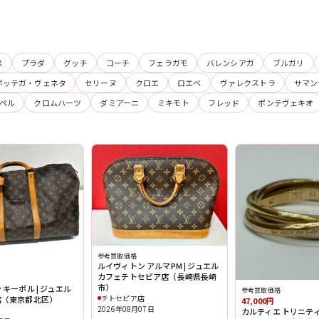
ス
プラダ
グッチ
コーチ
フェラガモ
バレンシアガ
ブルガリ
ボッテガ・ヴェネタ
セリーヌ
クロエ
ロエベ
ヴァレクストラ
サマン
ペル
クロムハーツ
ダミアーニ
ミキモト
フレッド
ポンテヴェキオ
参考買取価格
ルイヴィトン アルマPM | ジュエル
カフェチトセピア店（長崎県長崎
市）
キーポル | ジュエル
参考買取価格
チトセピア店
店（東京都北区）
47,000円
2026年08月07日
カルティエ トリニティ