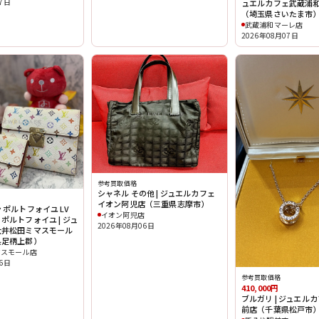
07日
ュエルカフェ武蔵浦
（埼玉県さいたま市
武蔵浦和マーレ店
2026年08月07日
参考買取価格
シャネル その他 | ジュエルカフェ
イオン阿児店（三重県志摩市）
 ポルトフォイユ LV
イオン阿児店
ポルトフォイユ | ジュ
2026年08月06日
大井松田ミマスモール
県足柄上郡）
マスモール店
06日
参考買取価格
410,000円
ブルガリ | ジュエル
前店（千葉県松戸市