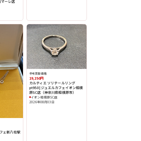
和マーレ店
）
参考買取価格
19,250円
カルティエ ソリテールリング
pt950 | ジュエルカフェイオン相模
原SC店（神奈川県相模原市）
イオン相模原SC店
2026年08月03日
カフェ新八柱駅
）