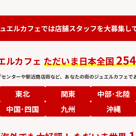
ュエルカフェでは
店舗スタッフを
大募集し
25
エルカフェ
ただいま日本全国
グセンターや駅近商店街など、
あなたの街のジュエルカフェでお
東北
関東
中部･北陸
中国･四国
九州
沖縄
1