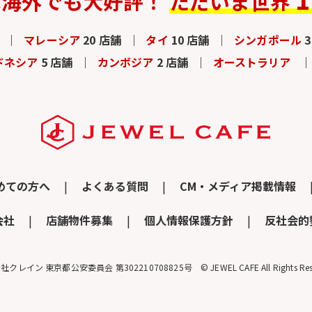
は
海外でも大好評！
ただいま世界
マレーシア
20 店舗
タイ
10 店舗
シンガポール
ドネシア
5 店舗
カンボジア
2 店舗
オーストラリア
めての方へ
よくある質問
CM・メディア掲載情報
会社
店舗物件募集
個人情報保護方針
反社会的
クレイン 東京都公安委員会 第302210708825号 © JEWEL CAFE All Rights Rese