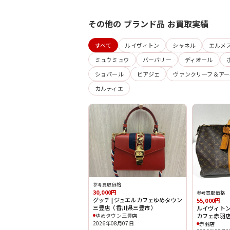
その他の ブランド品 お買取実績
すべて
ルイヴィトン
シャネル
エルメ
ミュウミュウ
バーバリー
ディオール
ショパール
ピアジェ
ヴァンクリーフ＆アー
カルティエ
参考買取価格
30,000円
参考買取価格
グッチ | ジュエルカフェゆめタウン
55,000円
三豊店（香川県三豊市）
ルイヴィトン 
ゆめタウン三豊店
カフェ赤羽
2026年08月07日
赤羽店