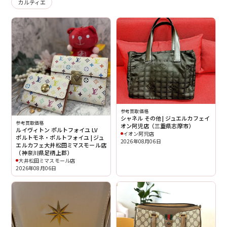
カルティエ
参考買取価格
シャネル その他 | ジュエルカフェイ
参考買取価格
オン阿児店（三重県志摩市）
ルイヴィトン ポルトフォイユ LV
イオン阿児店
ポルトモネ・ポルトフォイユ | ジュ
2026年08月06日
エルカフェ大井松田ミマスモール店
（神奈川県足柄上郡）
大井松田ミマスモール店
2026年08月06日