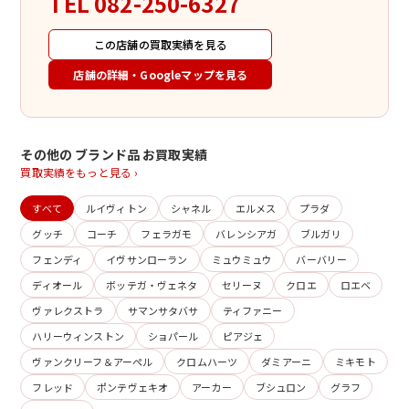
TEL
082-250-6327
この店舗の買取実績を見る
店舗の詳細・Googleマップを見る
その他の ブランド品 お買取実績
買取実績をもっと見る ›
すべて
ルイヴィトン
シャネル
エルメス
プラダ
グッチ
コーチ
フェラガモ
バレンシアガ
ブルガリ
フェンディ
イヴサンローラン
ミュウミュウ
バーバリー
ディオール
ボッテガ・ヴェネタ
セリーヌ
クロエ
ロエベ
ヴァレクストラ
サマンサタバサ
ティファニー
ハリーウィンストン
ショパール
ピアジェ
ヴァンクリーフ＆アーペル
クロムハーツ
ダミアーニ
ミキモト
フレッド
ポンテヴェキオ
アーカー
ブシュロン
グラフ