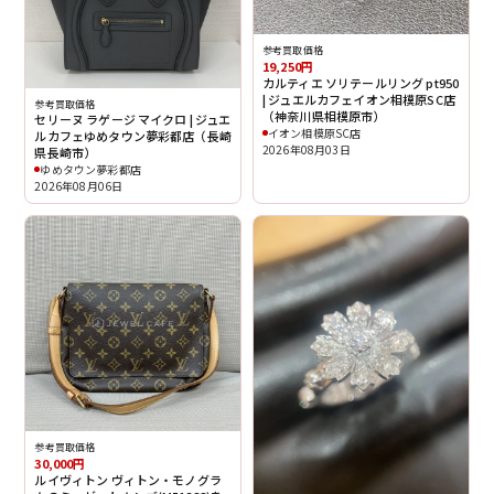
参考買取価格
19,250円
カルティエ ソリテールリング pt950
| ジュエルカフェイオン相模原SC店
参考買取価格
（神奈川県相模原市）
セリーヌ ラゲージ マイクロ | ジュエ
イオン相模原SC店
ルカフェゆめタウン夢彩都店（長崎
2026年08月03日
県長崎市）
ゆめタウン夢彩都店
2026年08月06日
参考買取価格
30,000円
ルイヴィトン ヴィトン・モノグラ