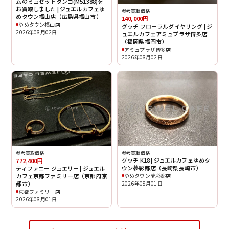
ムのミュゼットタンゴ(M51388)を
お買取しました | ジュエルカフェゆ
参考買取価格
めタウン福山店（広島県福山市）
140,000円
ゆめタウン福山店
グッチ フローラルダイヤリング | ジ
2026年08月02日
ュエルカフェアミュプラザ博多店
（福岡県福岡市）
アミュプラザ博多店
2026年08月02日
参考買取価格
参考買取価格
グッチ K18 | ジュエルカフェゆめタ
772,400円
ウン夢彩都店（長崎県長崎市）
ティファニー ジュエリー | ジュエル
ゆめタウン夢彩都店
カフェ京都ファミリー店（京都府京
2026年08月01日
都市）
京都ファミリー店
2026年08月01日