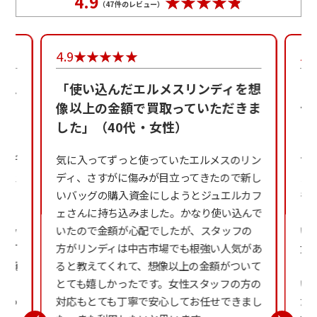
4.9
（
47
件のレビュー）
4.9
5.
メス
「使い込んだエルメスリンディを想
「
た」
像以上の金額で買取っていただきま
デ
した」（40代・女性）
（
ンデ
気に入ってずっと使っていたエルメスのリン
亡
フェ
ディ、さすがに傷みが目立ってきたので新し
メ
緊
いバッグの購入資金にしようとジュエルカフ
も
フ
ェさんに持ち込みました。かなり使い込んで
っ
ラッ
いたので金額が心配でしたが、スタッフの
い
、丁
方がリンディは中古市場でも根強い人気があ
女
金額
ると教えてくれて、想像以上の金額がついて
ら
フ
とても嬉しかったです。女性スタッフの方の
い
あっ
対応もとても丁寧で安心してお任せできまし
た