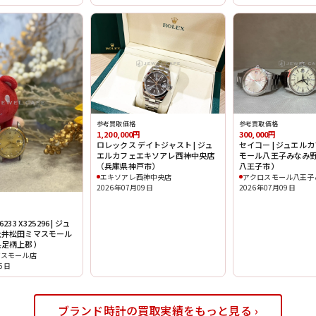
参考買取価格
参考買取価格
1,200,000円
300,000円
ロレックス デイトジャスト | ジュ
セイコー | ジュエル
エルカフェエキソアレ西神中央店
モール八王子みなみ
（兵庫県神戸市）
八王子市）
エキソアレ西神中央店
アクロスモール八王子
2026年07月09日
2026年07月09日
33 X325296 | ジュ
大井松田ミマスモール
県足柄上郡）
マスモール店
15日
ブランド時計の買取実績をもっと見る ›