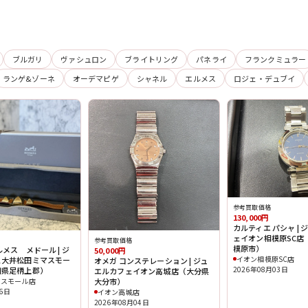
ブルガリ
ヴァシュロン
ブライトリング
パネライ
フランクミュラー
ランゲ&ゾーネ
オーデマピゲ
シャネル
エルメス
ロジェ・デュブイ
参考買取価格
130,000円
カルティエ パシャ |
ェイオン相模原SC店
参考買取価格
模原市）
メス メドール | ジ
50,000円
イオン相模原SC店
ェ大井松田ミマスモー
オメガ コンステレーション | ジュ
2026年08月03日
川県足柄上郡）
エルカフェイオン高城店（大分県
マスモール店
大分市）
06日
イオン高城店
2026年08月04日