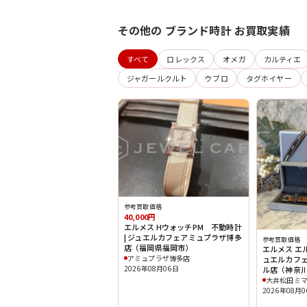
その他の ブランド時計 お買取実績
すべて
ロレックス
オメガ
カルティエ
ジャガールクルト
ウブロ
タグホイヤー
参考買取価格
40,000円
エルメス HウォッチPM 不動時計
| ジュエルカフェアミュプラザ博多
参考買取価格
店（福岡県福岡市）
エルメス エル
アミュプラザ博多店
ュエルカフ
2026年08月06日
ル店（神奈
大井松田ミ
2026年08月