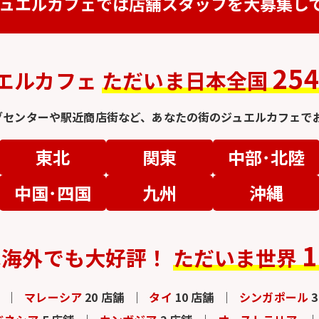
ュエルカフェでは
店舗スタッフを
大募集し
25
エルカフェ
ただいま日本全国
グセンターや駅近商店街など、
あなたの街のジュエルカフェでお
東北
関東
中部･北陸
中国･四国
九州
沖縄
1
は
海外でも大好評！
ただいま世界
マレーシア
20 店舗
タイ
10 店舗
シンガポール