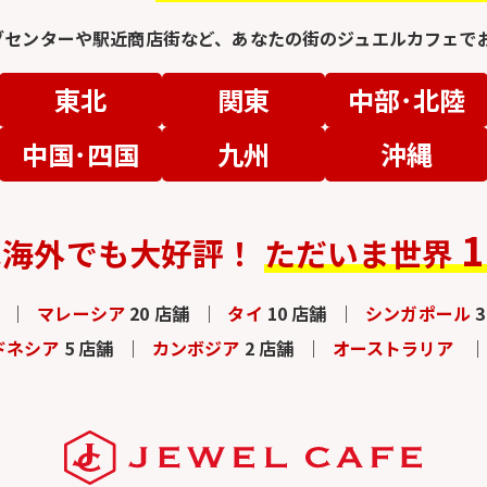
グセンターや駅近商店街など、
あなたの街のジュエルカフェでお
東北
関東
中部･北陸
中国･四国
九州
沖縄
1
は
海外でも大好評！
ただいま世界
マレーシア
20 店舗
タイ
10 店舗
シンガポール
ドネシア
5 店舗
カンボジア
2 店舗
オーストラリア