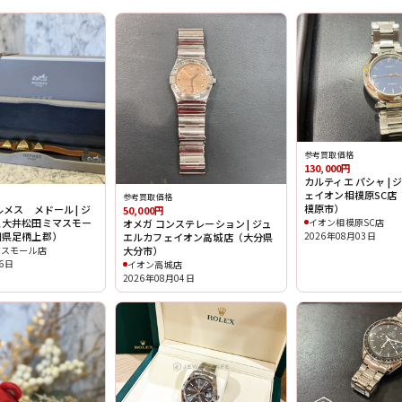
参考買取価格
130,000円
カルティエ パシャ |
ェイオン相模原SC店
参考買取価格
模原市）
メス メドール | ジ
50,000円
イオン相模原SC店
ェ大井松田ミマスモー
オメガ コンステレーション | ジュ
2026年08月03日
川県足柄上郡）
エルカフェイオン高城店（大分県
マスモール店
大分市）
06日
イオン高城店
2026年08月04日