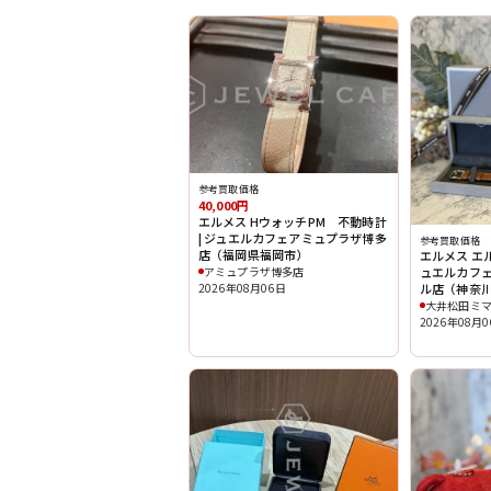
参考買取価格
40,000円
エルメス HウォッチPM 不動時計
| ジュエルカフェアミュプラザ博多
参考買取価格
店（福岡県福岡市）
エルメス エル
アミュプラザ博多店
ュエルカフ
2026年08月06日
ル店（神奈
大井松田ミ
2026年08月