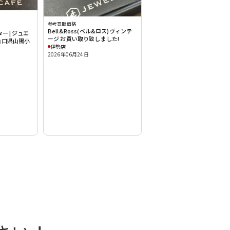
参考買取価格
Bell&Ross(ベル&ロス)ヴィンテ
ー | ジュエ
ージ お買い取り致しました!
山口県山陽小
伊勢店
2026年06月24日