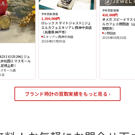
参考買取価格
参考買取価格
410,000円
1,200,000円
オメガ スピードマスタ
ロレックス デイトジャスト | ジュ
ルカフェ小野田店（
エルカフェエキソアレ西神中央店
野田市）
（兵庫県神戸市）
小野田店
エキソアレ西神中央店
2026年06月26日
2026年07月09日
33 X325296 | ジュ
大井松田ミマスモール
県足柄上郡）
マスモール店
15日
ブランド時計の買取実績をもっと見る ›