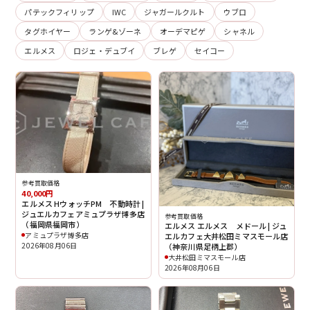
パテックフィリップ
IWC
ジャガールクルト
ウブロ
タグホイヤー
ランゲ&ゾーネ
オーデマピゲ
シャネル
エルメス
ロジェ・デュブイ
ブレゲ
セイコー
参考買取価格
40,000円
エルメス HウォッチPM 不動時計 |
ジュエルカフェアミュプラザ博多店
参考買取価格
（福岡県福岡市）
エルメス エルメス メドール | ジュ
アミュプラザ博多店
エルカフェ大井松田ミマスモール店
2026年08月06日
（神奈川県足柄上郡）
大井松田ミマスモール店
2026年08月06日