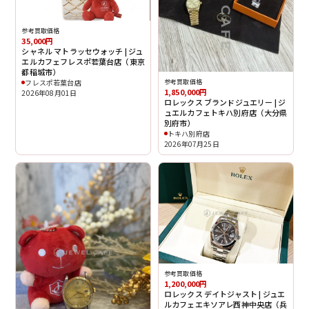
参考買取価格
35,000円
シャネル マトラッセウォッチ | ジュ
エルカフェフレスポ若葉台店（東京
都稲城市）
フレスポ若葉台店
参考買取価格
1,850,000円
2026年08月01日
ロレックス ブランドジュエリー | ジ
ュエルカフェトキハ別府店（大分県
別府市）
トキハ別府店
2026年07月25日
参考買取価格
1,200,000円
ロレックス デイトジャスト | ジュエ
ルカフェエキソアレ西神中央店（兵