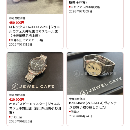
庫県神戸市）
エキソアレ西神中央店
2026年07月09日
参考買取価格
450,000円
ロレックス 16233 X325296 | ジュエ
ルカフェ大井松田ミマスモール店
（神奈川県足柄上郡）
大井松田ミマスモール店
2026年07月15日
参考買取価格
参考買取価格
410,000円
Bell&Ross(ベル&ロス)ヴィンテー
オメガ スピードマスター | ジュエル
ジ お買い取り致しました!
カフェ小野田店（山口県山陽小野田
伊勢店
市）
2026年06月24日
小野田店
2026年06月26日