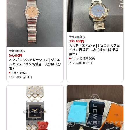
参考買取価格
130,000円
カルティエ パシャ | ジュエルカフェ
イオン相模原SC店（神奈川県相模
参考買取価格
原市）
50,000円
イオン相模原SC店
オメガ コンステレーション | ジュエ
2026年08月03日
ルカフェイオン高城店（大分県大分
市）
イオン高城店
2026年08月04日