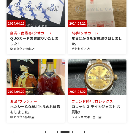
2024.04.22
2024.04.22
金券・商品券/クオカード
切手/クオカード
QUOカードお買取りいたしま
年賀はがきをお買取り致しまし
した!
た。
ゆめタウン徳山店
チトセピア店
2024.04.22
2024.04.22
お酒/ブランデー
ブランド時計/ロレックス
ヘネシーX.O緑ボトルのお買取
ロレックス デイトジャスト お
をしました。
買取!
ゆめタウン飯塚店
フォレオ大津一里山店