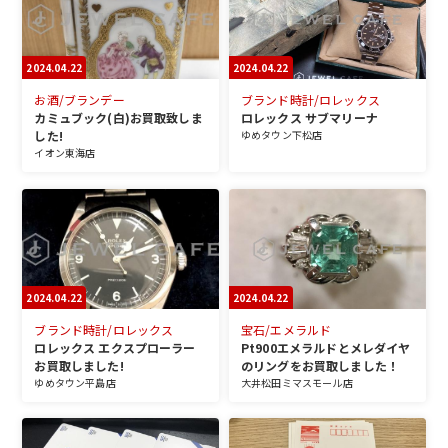
2024.04.22
2024.04.22
お酒/ブランデー
ブランド時計/ロレックス
カミュブック(白)お買取致しま
ロレックス サブマリーナ
した!
ゆめタウン下松店
イオン東海店
2024.04.22
2024.04.22
ブランド時計/ロレックス
宝石/エメラルド
ロレックス エクスプローラー
Pt900エメラルドとメレダイヤ
お買取しました!
のリングをお買取しました！
ゆめタウン平島店
大井松田ミマスモール店