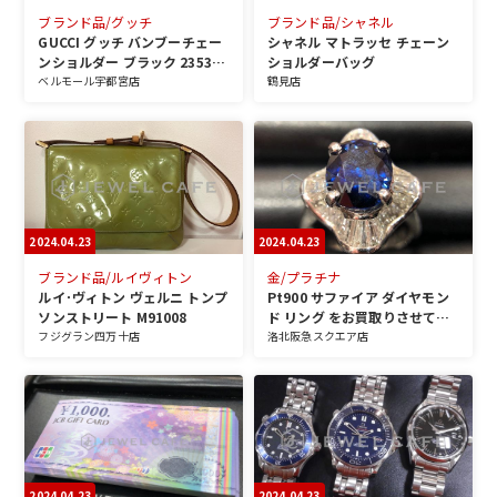
ブランド品/グッチ
ブランド品/シャネル
GUCCI グッチ バンブーチェー
シャネル マトラッセ チェーン
ンショルダー ブラック 235320
ショルダーバッグ
をお買取しました!
ベルモール宇都宮店
鶴見店
2024.04.23
2024.04.23
ブランド品/ルイヴィトン
金/プラチナ
ルイ･ヴィトン ヴェルニ トンプ
Pt900 サファイア ダイヤモン
ソンストリート M91008
ド リング をお買取りさせてい
フジグラン四万十店
ただきました!
洛北阪急スクエア店
2024.04.23
2024.04.23