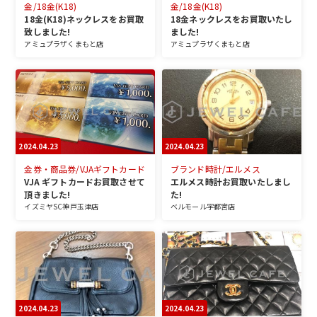
金/18金(K18)
金/18金(K18)
18金(K18)ネックレスをお買取
18金ネックレスをお買取いたし
致しました!
ました!
アミュプラザくまもと店
アミュプラザくまもと店
2024.04.23
2024.04.23
金券・商品券/VJAギフトカード
ブランド時計/エルメス
VJA ギフトカードお買取させて
エルメス時計お買取いたしまし
頂きました!
た!
イズミヤSC神戸玉津店
ベルモール宇都宮店
2024.04.23
2024.04.23