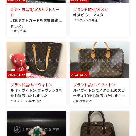
金券・商品券/JCBギフトカー
ブランド時計/オメガ
ド
オメガ シーマスター
JCBギフトカードをお買取致し
フジグラン高知店
ました。
イオン光店
2024.04.22
2024.04.22
ブランド品/ルイヴィトン
ブランド品/ルイヴィトン
ルイ・ヴィトン ヴァヴァンGM
ルイヴィトンモノグラムのスピ
をお買取いたしました!
ーディ30をお買取いたしまし
イオンモール富士宮店
た!
小田原鴨宮店