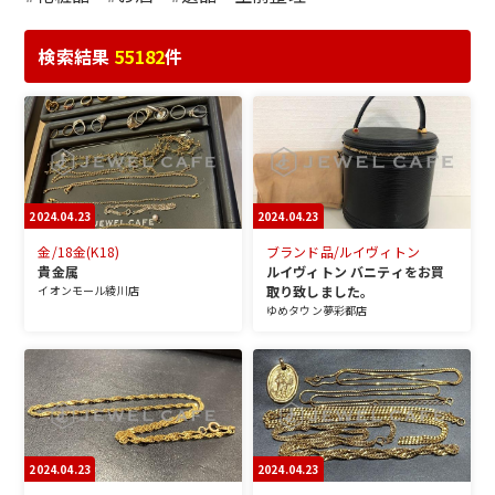
検索結果
55182
件
2024.04.23
2024.04.23
金/18金(K18)
ブランド品/ルイヴィトン
貴金属
ルイヴィトン バニティをお買
イオンモール綾川店
取り致しました。
ゆめタウン夢彩都店
2024.04.23
2024.04.23