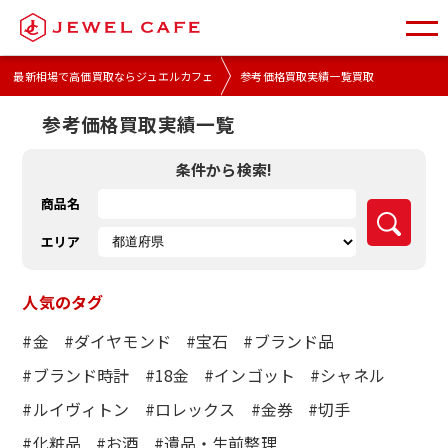
最新相場で高価買取ならジュエルカフェ
参考価格買取実績一覧買取
参考価格買取実績一覧
条件から検索!
商品名
エリア
人気のタグ
#金
#ダイヤモンド
#宝石
#ブランド品
#ブランド時計
#18金
#インゴット
#シャネル
#ルイヴィトン
#ロレックス
#金券
#切手
#化粧品
#お酒
#遺品・生前整理