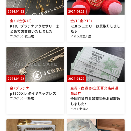
2024.04.22
2024.04.22
金/18金(K18)
金/18金(K18)
K18、プラチナアクセサリーま
K18 ジュエリーお買取りしまし
とめてお買取いたしました
た♪
フジグラン松山店
イオン具志川店
2024.04.22
2024.04.22
金/プラチナ
金券・商品券/全国百貨店共通
pt900メレダイヤネックレス
商品券
フジグラン北島店
全国百貨店共通商品券お買取致
しました!
イオン東海店