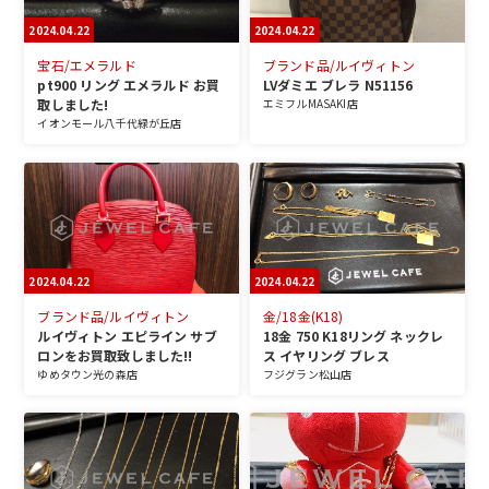
2024.04.22
2024.04.22
宝石/エメラルド
ブランド品/ルイヴィトン
pt900 リング エメラルド お買
LVダミエ ブレラ N51156
取しました!
エミフルMASAKI店
イオンモール八千代緑が丘店
2024.04.22
2024.04.22
ブランド品/ルイヴィトン
金/18金(K18)
ルイヴィトン エピライン サブ
18金 750 K18リング ネックレ
ロンをお買取致しました!!
ス イヤリング ブレス
ゆめタウン光の森店
フジグラン松山店