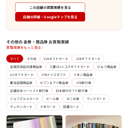
この店舗の買取実績を見る
店舗の詳細・Googleマップを見る
その他の 金券・商品券 お買取実績
買取実績をもっと見る ›
すべて
その他
VJAギフトカード
JCBギフトカード
全国百貨店共通商品券
三菱UFJニコスギフトカード
びゅう商品券
UCギフトカード
JTBナイスギフト
イオン商品券
農協全国商品券
セブン＆アイ商品券
JTB旅行券
近畿日本ツーリスト旅行券
日本旅行ギフト旅行券
ジェフグルメカード
ビール券
おこめ券
マックカード
テレホンカード
クオカード
図書カード