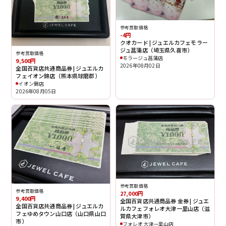
参考買取価格
-4円
クオカード | ジュエルカフェモラー
ジュ菖蒲店（埼玉県久喜市）
参考買取価格
モラージュ菖蒲店
9,500円
2026年08月02日
全国百貨店共通商品券 | ジュエルカ
フェイオン錦店（熊本県球磨郡）
イオン錦店
2026年08月05日
参考買取価格
参考買取価格
27,000円
9,400円
全国百貨店共通商品券 金券 | ジュエ
全国百貨店共通商品券 | ジュエルカ
ルカフェフォレオ大津一里山店（滋
フェゆめタウン山口店（山口県山口
賀県大津市）
市）
フォレオ大津一里山店