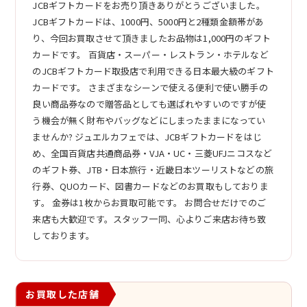
JCBギフトカードをお売り頂きありがとうございました。
JCBギフトカードは、1000円、5000円と2種類金額帯があ
り、今回お買取させて頂きましたお品物は1,000円のギフト
カードです。 百貨店・スーパー・レストラン・ホテルなど
のJCBギフトカード取扱店で利用できる日本最大級のギフト
カードです。 さまざまなシーンで使える便利で使い勝手の
良い商品券なので贈答品としても選ばれやすいのですが使
う機会が無く財布やバッグなどにしまったままになってい
ませんか? ジュエルカフェでは、JCBギフトカードをはじ
め、全国百貨店共通商品券・VJA・UC・三菱UFJニコスなど
のギフト券、JTB・日本旅行・近畿日本ツーリストなどの旅
行券、QUOカード、図書カードなどのお買取もしておりま
す。 金券は1枚からお買取可能です。 お問合せだけでのご
来店も大歓迎です。スタッフ一同、心よりご来店お待ち致
しております。
お買取した店舗