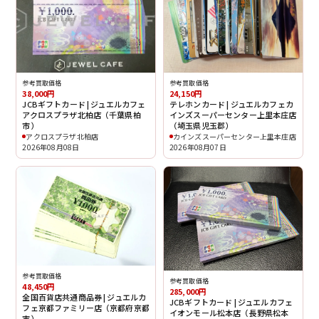
参考買取価格
参考買取価格
38,000円
24,150円
JCBギフトカード | ジュエルカフェ
テレホンカード | ジュエルカフェカ
アクロスプラザ北柏店（千葉県柏
インズスーパーセンター上里本庄店
市）
（埼玉県児玉郡）
アクロスプラザ北柏店
カインズスーパーセンター上里本庄店
2026年08月08日
2026年08月07日
参考買取価格
参考買取価格
48,450円
285,000円
全国百貨店共通商品券 | ジュエルカ
JCBギフトカード | ジュエルカフェ
フェ京都ファミリー店（京都府京都
イオンモール松本店（長野県松本
市）