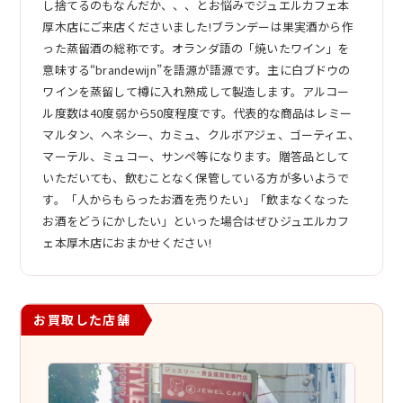
し捨てるのもなんだか、、、とお悩みでジュエルカフェ本
厚木店にご来店くださいました!ブランデーは果実酒から作
った蒸留酒の総称です。オランダ語の「焼いたワイン」を
意味する“brandewijn”を語源が語源です。主に白ブドウの
ワインを蒸留して樽に入れ熟成して製造します。アルコー
ル度数は40度弱から50度程度です。代表的な商品はレミー
マルタン、ヘネシー、カミュ、クルボアジェ、ゴーティエ、
マーテル、ミュコー、サンペ等になります。贈答品として
いただいても、飲むことなく保管している方が多いようで
す。「人からもらったお酒を売りたい」「飲まなくなった
お酒をどうにかしたい」といった場合はぜひジュエルカフ
ェ本厚木店におまかせください!
お買取した店舗