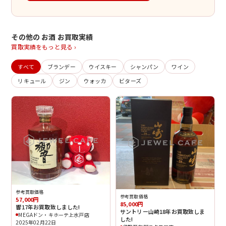
その他の お酒 お買取実績
買取実績をもっと見る ›
すべて
ブランデー
ウイスキー
シャンパン
ワイン
リキュール
ジン
ウォッカ
ビターズ
参考買取価格
参考買取価格
57,000円
85,000円
響17年お買取致しました!
サントリー山崎18年お買取致しま
MEGAドン・キホーテ上水戸店
した!
2025年02月22日