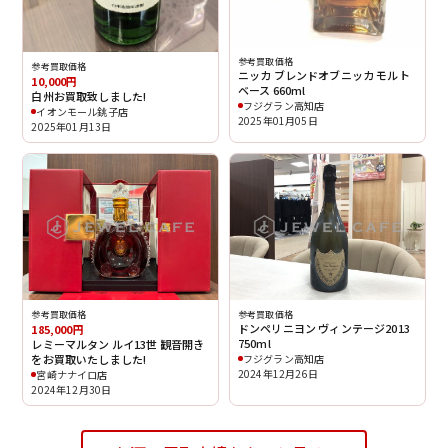
参考買取価格
参考買取価格
ニッカ ブレンドオブニッカ モルト
10,000円
ベース 660ml
白州お買取致しました!
フジグラン高知店
イオンモール銚子店
2025年01月05日
2025年01月13日
参考買取価格
参考買取価格
ドンペリニヨン ヴィンテージ2013
185,000円
750ml
レミーマルタン ルイ13世 観音開き
をお買取いたしました!
フジグラン高知店
2024年12月26日
宮崎ナナイロ店
2024年12月30日