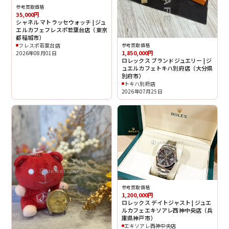
参考買取価格
35,000円
シャネル マトラッセウォッチ | ジュ
エルカフェフレスポ若葉台店（東京
都稲城市）
フレスポ若葉台店
参考買取価格
1,850,000円
2026年08月01日
ロレックス ブランドジュエリー | ジ
ュエルカフェトキハ別府店（大分県
別府市）
トキハ別府店
2026年07月25日
参考買取価格
1,200,000円
ロレックス デイトジャスト | ジュエ
ルカフェエキソアレ西神中央店（兵
庫県神戸市）
エキソアレ西神中央店