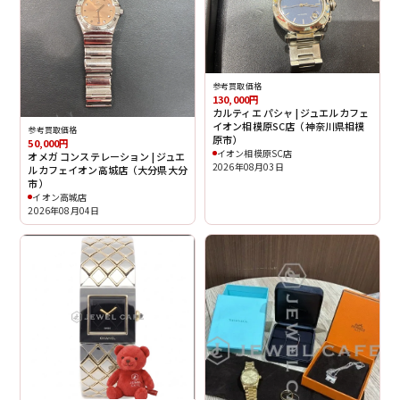
参考買取価格
130,000円
カルティエ パシャ | ジュエルカフェ
イオン相模原SC店（神奈川県相模
参考買取価格
原市）
50,000円
イオン相模原SC店
オメガ コンステレーション | ジュエ
2026年08月03日
ルカフェイオン高城店（大分県大分
市）
イオン高城店
2026年08月04日