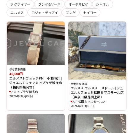
タグホイヤー
ランゲ&ゾーネ
オーデマピゲ
シャネル
エルメス
ロジェ・デュブイ
ブレゲ
セイコー
参考買取価格
40,000円
エルメス HウォッチPM 不動時計 |
ジュエルカフェアミュプラザ博多店
参考買取価格
（福岡県福岡市）
エルメス エルメス メドール | ジュ
アミュプラザ博多店
エルカフェ大井松田ミマスモール店
2026年08月06日
（神奈川県足柄上郡）
大井松田ミマスモール店
2026年08月06日