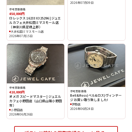
2026年07月09日
参考買取価格
450,000円
ロレックス 16233 X325296 | ジュエ
ルカフェ大井松田ミマスモール店
（神奈川県足柄上郡）
大井松田ミマスモール店
2026年07月15日
参考買取価格
参考買取価格
410,000円
Bell&Ross(ベル&ロス)ヴィンテー
オメガ スピードマスター | ジュエル
ジ お買い取り致しました!
カフェ小野田店（山口県山陽小野田
伊勢店
市）
2026年06月24日
小野田店
2026年06月26日