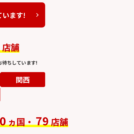
ています!
4
店舗
待ちしています!
関西
0
79
ヵ国・
店舗