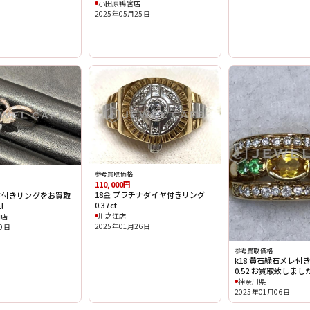
小田原鴨宮店
2025年05月25日
参考買取価格
110,000円
18金 プラチナダイヤ付きリング
ド付きリングをお買取
0.37ct
!
川之江店
ロ店
2025年01月26日
30日
参考買取価格
k18 黄石緑石メレ付きリ
0.52 お買取致しまし
神奈川県
2025年01月06日