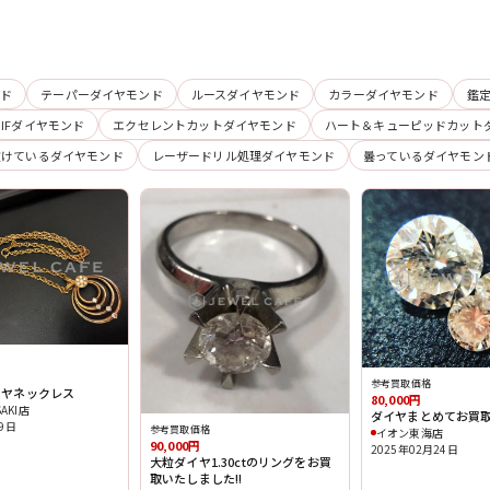
ンド
テーパーダイヤモンド
ルースダイヤモンド
カラーダイヤモンド
鑑
IFダイヤモンド
エクセレントカットダイヤモンド
ハート＆キューピッドカット
欠けているダイヤモンド
レーザードリル処理ダイヤモンド
曇っているダイヤモン
参考買取価格
ダイヤネックレス
80,000円
AKI店
ダイヤまとめてお買取
09日
参考買取価格
イオン東海店
90,000円
2025年02月24日
大粒ダイヤ1.30ctのリングをお買
取いたしました!!