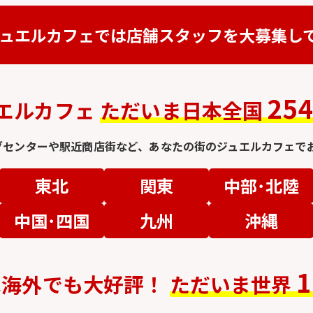
ュエルカフェでは
店舗スタッフを
大募集し
25
エルカフェ
ただいま日本全国
グセンターや駅近商店街など、
あなたの街のジュエルカフェでお
東北
関東
中部･北陸
中国･四国
九州
沖縄
1
は
海外でも大好評！
ただいま世界