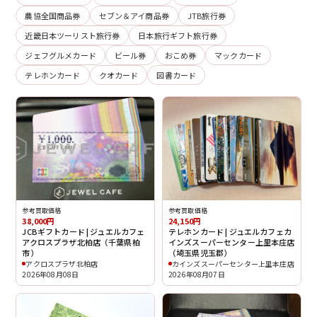
農協全国商品券
セブン＆アイ商品券
JTB旅行券
近畿日本ツーリスト旅行券
日本旅行ギフト旅行券
ジェフグルメカード
ビール券
おこめ券
マックカード
テレホンカード
クオカード
図書カード
参考買取価格
参考買取価格
38,000円
24,150円
JCBギフトカード | ジュエルカフェ
テレホンカード | ジュエルカフェカ
アクロスプラザ北柏店（千葉県柏
インズスーパーセンター上里本庄店
市）
（埼玉県児玉郡）
アクロスプラザ北柏店
カインズスーパーセンター上里本庄店
2026年08月08日
2026年08月07日