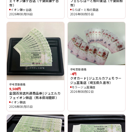
ェイオン鎌ヶ谷店（千葉県鎌ケ谷
フェららぽーと柏の葉店（千葉県柏
市）
市）
イオン鎌ヶ谷店
ららぽーと柏の葉店
2026年08月06日
2026年08月05日
参考買取価格
-4円
クオカード | ジュエルカフェモラー
ジュ菖蒲店（埼玉県久喜市）
参考買取価格
モラージュ菖蒲店
9,500円
2026年08月02日
全国百貨店共通商品券 | ジュエルカ
フェイオン錦店（熊本県球磨郡）
イオン錦店
2026年08月05日