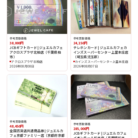
参考買取価格
参考買取価格
38,000円
24,150円
JCBギフトカード | ジュエルカフェ
テレホンカード | ジュエルカフェカ
アクロスプラザ北柏店（千葉県柏
インズスーパーセンター上里本庄店
市）
（埼玉県児玉郡）
アクロスプラザ北柏店
カインズスーパーセンター上里本庄店
2026年08月08日
2026年08月07日
参考買取価格
参考買取価格
48,450円
285,000円
全国百貨店共通商品券 | ジュエルカ
JCBギフトカード | ジュエルカフェ
フェ京都ファミリー店（京都府京都
イオンモール松本店（長野県松本