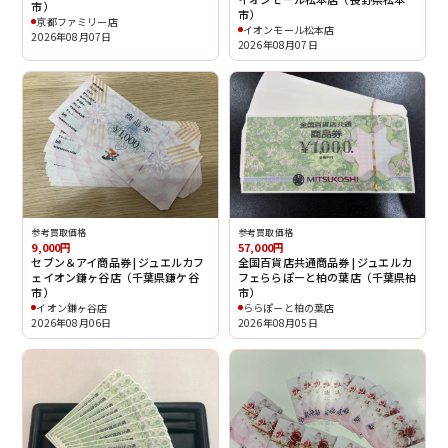
市）
市）
京都ファミリー店
イオンモール松本店
2026年08月07日
2026年08月07日
参考買取価格
参考買取価格
9,000円
57,000円
セブン＆アイ商品券 | ジュエルカフ
全国百貨店共通商品券 | ジュエルカ
ェイオン鎌ヶ谷店（千葉県鎌ケ谷
フェららぽーと柏の葉店（千葉県柏
市）
市）
イオン鎌ヶ谷店
ららぽーと柏の葉店
2026年08月06日
2026年08月05日