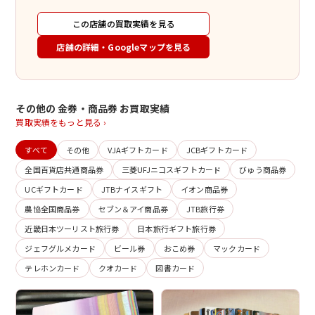
この店舗の買取実績を見る
店舗の詳細・Googleマップを見る
その他の 金券・商品券 お買取実績
買取実績をもっと見る ›
すべて
その他
VJAギフトカード
JCBギフトカード
全国百貨店共通商品券
三菱UFJニコスギフトカード
びゅう商品券
UCギフトカード
JTBナイスギフト
イオン商品券
農協全国商品券
セブン＆アイ商品券
JTB旅行券
近畿日本ツーリスト旅行券
日本旅行ギフト旅行券
ジェフグルメカード
ビール券
おこめ券
マックカード
テレホンカード
クオカード
図書カード