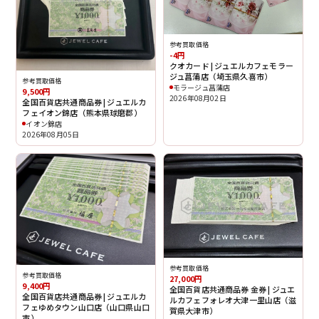
参考買取価格
-4円
クオカード | ジュエルカフェモラー
ジュ菖蒲店（埼玉県久喜市）
参考買取価格
モラージュ菖蒲店
9,500円
2026年08月02日
全国百貨店共通商品券 | ジュエルカ
フェイオン錦店（熊本県球磨郡）
イオン錦店
2026年08月05日
参考買取価格
参考買取価格
27,000円
9,400円
全国百貨店共通商品券 金券 | ジュエ
全国百貨店共通商品券 | ジュエルカ
ルカフェフォレオ大津一里山店（滋
フェゆめタウン山口店（山口県山口
賀県大津市）
市）