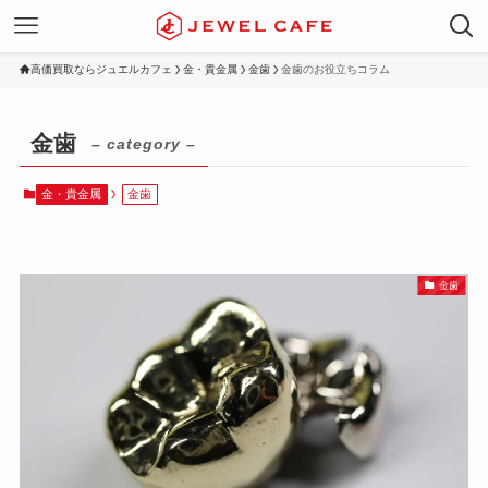
高価買取ならジュエルカフェ
金・貴金属
金歯
金歯のお役立ちコラム
金歯
– category –
金・貴金属
金歯
金歯