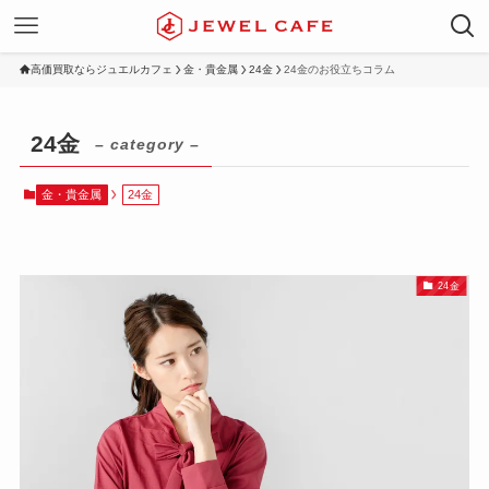
高価買取ならジュエルカフェ
金・貴金属
24金
24金のお役立ちコラム
24金
– category –
金・貴金属
24金
24金