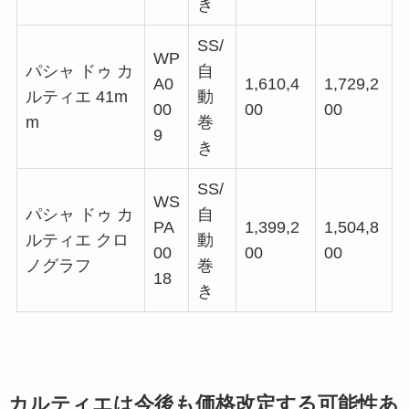
き
SS/
WP
パシャ ドゥ カ
自
A0
1,610,4
1,729,2
ルティエ 41m
動
00
00
00
m
巻
9
き
SS/
WS
パシャ ドゥ カ
自
PA
1,399,2
1,504,8
ルティエ クロ
動
00
00
00
ノグラフ
巻
18
き
カルティエは今後も価格改定する可能性あ