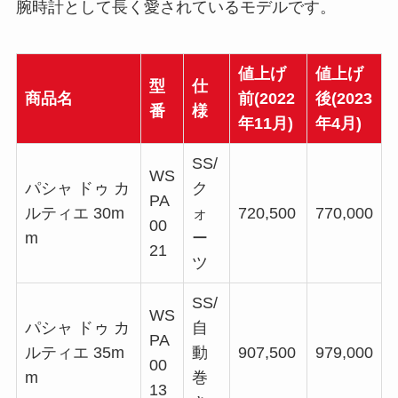
腕時計として長く愛されているモデルです。
値上げ
値上げ
型
仕
商品名
前(2022
後(2023
番
様
年11月)
年4月)
SS/
WS
パシャ ドゥ カ
ク
PA
ルティエ 30m
ォ
720,500
770,000
00
m
ー
21
ツ
SS/
WS
パシャ ドゥ カ
自
PA
ルティエ 35m
動
907,500
979,000
00
m
巻
13