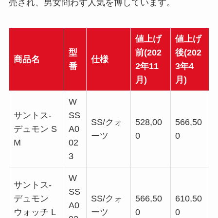
売され、男女問わず人気を博しています。
値上げ
値上げ
型
前(202
後(202
商品名
仕様
番
2年11
3年4
月)
月)
W
サントス-
SS
SS/クォ
528,00
566,50
デュモン S
A0
ーツ
0
0
M
02
3
W
サントス-
SS
デュモン
SS/クォ
566,50
610,50
A0
ウォッチ L
ーツ
0
0