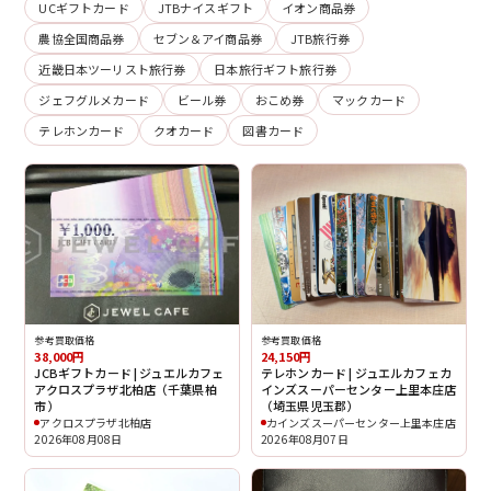
UCギフトカード
JTBナイスギフト
イオン商品券
農協全国商品券
セブン＆アイ商品券
JTB旅行券
近畿日本ツーリスト旅行券
日本旅行ギフト旅行券
ジェフグルメカード
ビール券
おこめ券
マックカード
テレホンカード
クオカード
図書カード
参考買取価格
参考買取価格
38,000円
24,150円
JCBギフトカード | ジュエルカフェ
テレホンカード | ジュエルカフェカ
アクロスプラザ北柏店（千葉県柏
インズスーパーセンター上里本庄店
市）
（埼玉県児玉郡）
アクロスプラザ北柏店
カインズスーパーセンター上里本庄店
2026年08月08日
2026年08月07日