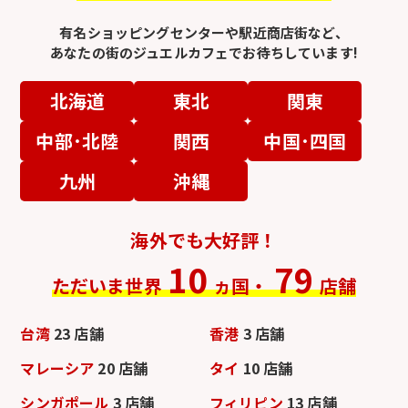
有名ショッピングセンターや駅近商店街など、
あなたの街のジュエルカフェでお待ちしています!
北海道
東北
関東
中部･北陸
関西
中国･四国
九州
沖縄
海外でも大好評！
10
79
ただいま世界
ヵ国・
店舗
台湾
23 店舗
香港
3 店舗
マレーシア
20 店舗
タイ
10 店舗
シンガポール
3 店舗
フィリピン
13 店舗