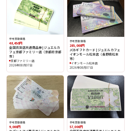
参考買取価格
参考買取価格
48,450円
285,000円
全国百貨店共通商品券 | ジュエルカ
JCBギフトカード | ジュエルカフェ
フェ京都ファミリー店（京都府京都
イオンモール松本店（長野県松本
市）
市）
京都ファミリー店
イオンモール松本店
2026年08月07日
2026年08月07日
参考買取価格
参考買取価格
9,000円
57,000円
セブン＆アイ商品券 | ジュエルカフ
全国百貨店共通商品券 | ジュエルカ