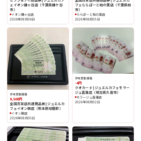
ェイオン鎌ヶ谷店（千葉県鎌ケ谷
フェららぽーと柏の葉店（千葉県柏
市）
市）
イオン鎌ヶ谷店
ららぽーと柏の葉店
2026年08月06日
2026年08月05日
参考買取価格
-4円
クオカード | ジュエルカフェモラー
ジュ菖蒲店（埼玉県久喜市）
参考買取価格
モラージュ菖蒲店
9,500円
2026年08月02日
全国百貨店共通商品券 | ジュエルカ
フェイオン錦店（熊本県球磨郡）
イオン錦店
2026年08月05日