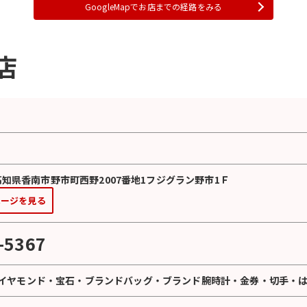
GoogleMapでお店までの経路をみる
店
2 高知県香南市野市町西野2007番地1フジグラン野市1Ｆ
ページを見る
-5367
イヤモンド
・
宝石
・
ブランドバッグ
・
ブランド腕時計
・
金券
・
切手
・