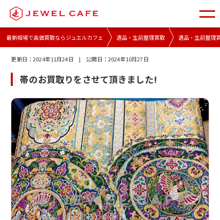
最新相場で高価買取ならジュエルカフェ
遺品・生前整理買取
遺品・生前整理
更新日：
2024年11月24日
| 公開日：
2024年10月27日
帯のお買取りをさせて頂きました!