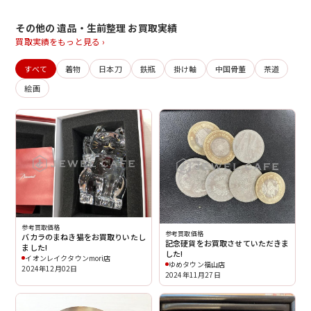
その他の 遺品・生前整理 お買取実績
買取実績をもっと見る ›
すべて
着物
日本刀
鉄瓶
掛け軸
中国骨董
茶道
絵画
参考買取価格
参考買取価格
バカラのまねき猫をお買取りいたし
記念硬貨をお買取させていただきま
ました!
した!
イオンレイクタウンmori店
ゆめタウン福山店
2024年12月02日
2024年11月27日