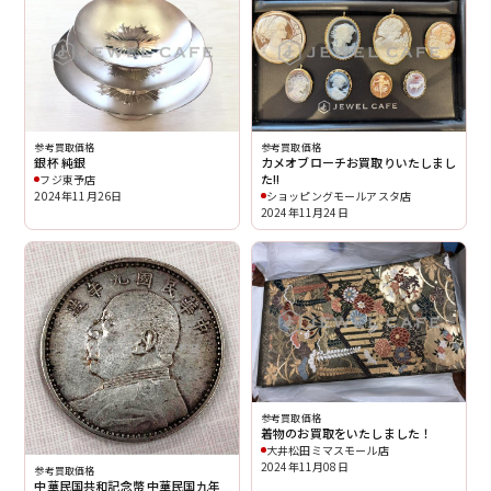
参考買取価格
参考買取価格
銀杯 純銀
カメオブローチお買取りいたしまし
た!!
フジ東予店
2024年11月26日
ショッピングモールアスタ店
2024年11月24日
参考買取価格
着物のお買取をいたしました！
大井松田ミマスモール店
2024年11月08日
参考買取価格
中華民国共和記念幣 中華民国九年