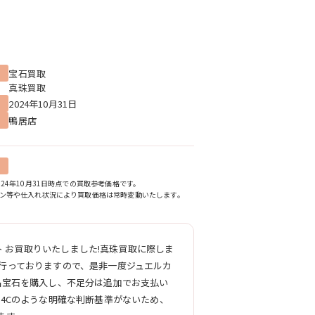
宝石買取
真珠買取
2024年10月31日
鴨居店
24年10月31日時点での買取参考価格です。
ン等や仕入れ状況により買取価格は常時変動いたします。
ト お買取りいたしました!真珠買取に際しま
行っておりますので、是非一度ジュエルカ
品宝石を購入し、不足分は追加でお支払い
4Cのような明確な判断基準がないため、