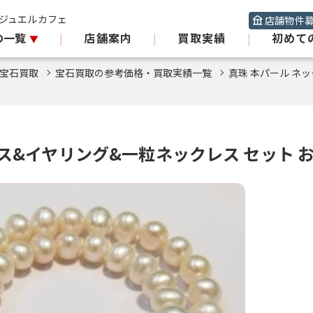
 ジュエルカフェ
店舗物件
の一覧
|
店舗案内
|
買取実績
|
初めて
宝石買取
宝石買取の参考価格・買取実績一覧
真珠 本パール ネ
レス&イヤリング&一粒ネックレス セット 