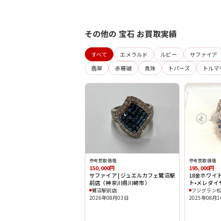
その他の 宝石 お買取実績
すべて
エメラルド
ルビー
サファイア
翡翠
赤珊瑚
真珠
トパーズ
トルマ
参考買取価格
参考買取価格
150,000円
195,000円
サファイア | ジュエルカフェ鷺沼駅
18金ホワイ
前店（神奈川県川崎市）
ト•メレダイ
鷺沼駅前店
フジグラン
2026年08月03日
2025年08月