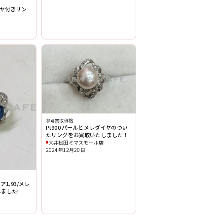
イヤ付きリン
参考買取価格
Pt900 パールとメレダイヤのつい
たリングをお買取いたしました！
大井松田ミマスモール店
2024年12月20日
ア1.93/メレ
しました!