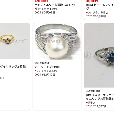
470,000円
80,000円
宝石ジュエリーお買取しました!
k18ルビー・メレダ
グ
湘南とうきゅう店
2025年06月09日
フジグラン重信店
2025年05月18日
参考買取価格
ー×ダイヤリングお買取
パールリング Pt900
フジグラン高知店
店
2024年12月30日
10日
参考買取価格
pt900 スターサファイ
0.91リングお買取致
逗子店
2024年12月27日