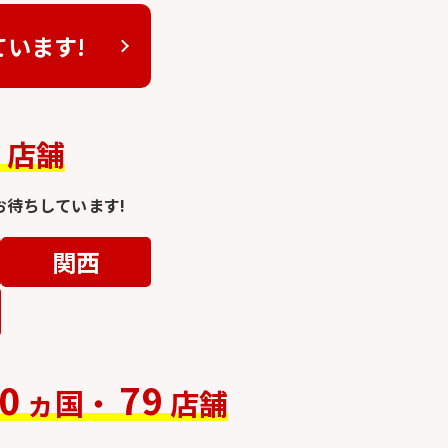
ています!
4
店舗
待ちしています!
関西
0
79
ヵ国・
店舗