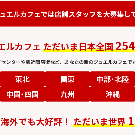
ュエルカフェでは
店舗スタッフを
大募集し
25
エルカフェ
ただいま日本全国
グセンターや駅近商店街など、
あなたの街のジュエルカフェでお
東北
関東
中部･北陸
中国･四国
九州
沖縄
1
は
海外でも大好評！
ただいま世界