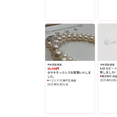
参考買取価格
参考買取価格
k18 ルビ
30,000円
致しました!
タサキネックレスお買取いたしま
した。
横須賀中央
2025年01月
イズミヤSC神戸玉津店
2025年01月31日