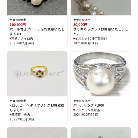
参考買取価格
参考買取価格
100,000円
30,000円
パール付きブローチをお買取いたし
タサキネックレスお買取いたしまし
ました!
た。
宮崎ナナイロ店
イズミヤSC神戸玉津店
2025年02月24日
2025年01月31日
参考買取価格
参考買取価格
k18 ルビー×ダイヤリングお買取致
パールリング Pt900
しました!
フジグラン高知店
横須賀中央店
2024年12月30日
2025年01月10日