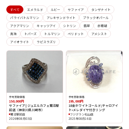
すべて
エメラルド
ルビー
サファイア
タンザナイト
パライバトルマリン
アレキサンドライト
ブラックオパール
アクアマリン
キャッツアイ
シトリン
翡翠
赤珊瑚
真珠
トパーズ
トルマリン
ペリドット
アメシスト
アイオライト
ラピスラズリ
参考買取価格
参考買取価格
150,000円
195,000円
サファイア | ジュエルカフェ鷺沼駅
18金ホワイトゴールド/チャロアイ
前店（神奈川県川崎市）
ト•メレダイヤ付きリング
鷺沼駅前店
フジグラン松山店
2026年08月03日
2025年08月16日