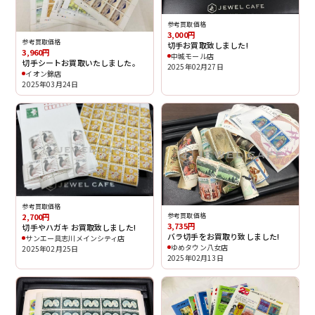
参考買取価格
3,000円
参考買取価格
切手お買取致しました!
3,960円
中城モール店
切手シートお買取いたしました。
2025年02月27日
イオン錦店
2025年03月24日
参考買取価格
2,700円
参考買取価格
3,735円
切手やハガキ お買取致しました!
バラ切手をお買取り致しました!
サンエー具志川メインシティ店
ゆめタウン八女店
2025年02月25日
2025年02月13日