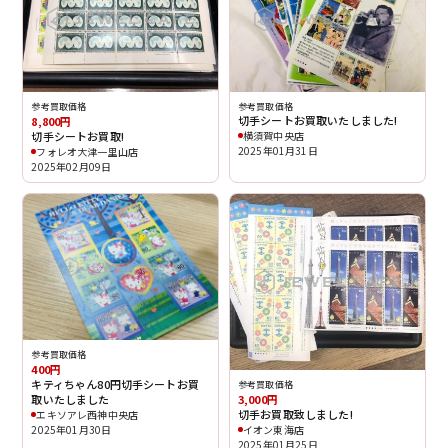
参考買取価格
参考買取価格
切手シートお買取いたしました!
8,800円
切手シートお買取!
横須賀中央店
2025年01月31日
フォレオ大津一里山店
2025年02月09日
参考買取価格
400円
キティちゃん80円切手シートお買
参考買取価格
取いたしました
3,000円
切手お買取致しました!
エキソアレ西神中央店
2025年01月30日
イオン東海店
2025年01月25日