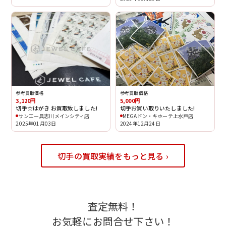
参考買取価格
参考買取価格
3,120円
5,000円
切手☆はがき お買取致しました!
切手お買い取りいたしました!
サンエー具志川メインシティ店
MEGAドン・キホーテ上水戸店
2025年01月03日
2024年12月24日
切手の買取実績をもっと見る ›
査定無料！
お気軽にお問合せ下さい！