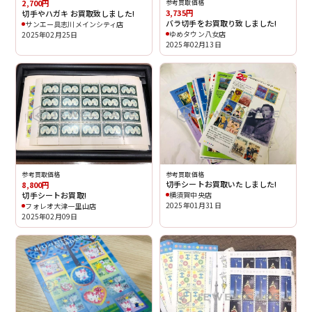
2,700円
参考買取価格
3,735円
切手やハガキ お買取致しました!
バラ切手をお買取り致しました!
サンエー具志川メインシティ店
ゆめタウン八女店
2025年02月25日
2025年02月13日
参考買取価格
参考買取価格
切手シートお買取いたしました!
8,800円
切手シートお買取!
横須賀中央店
2025年01月31日
フォレオ大津一里山店
2025年02月09日