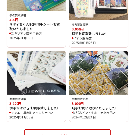
参考買取価格
400円
キティちゃん80円切手シートお買
参考買取価格
取いたしました
3,000円
切手お買取致しました!
エキソアレ西神中央店
2025年01月30日
イオン東海店
2025年01月25日
参考買取価格
参考買取価格
3,120円
5,000円
切手☆はがき お買取致しました!
切手お買い取りいたしました!
サンエー具志川メインシティ店
MEGAドン・キホーテ上水戸店
2025年01月03日
2024年12月24日