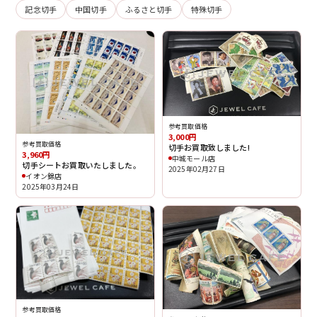
記念切手
中国切手
ふるさと切手
特殊切手
参考買取価格
3,000円
参考買取価格
切手お買取致しました!
3,960円
中城モール店
切手シートお買取いたしました。
2025年02月27日
イオン錦店
2025年03月24日
参考買取価格