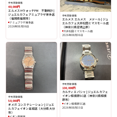
参考買取価格
40,000円
エルメス HウォッチPM 不動時計 |
ジュエルカフェアミュプラザ博多店
参考買取価格
（福岡県福岡市）
エルメス エルメス メドール | ジュ
アミュプラザ博多店
エルカフェ大井松田ミマスモール店
2026年08月06日
（神奈川県足柄上郡）
大井松田ミマスモール店
2026年08月06日
参考買取価格
130,000円
カルティエ パシャ | ジュエルカフェ
イオン相模原SC店（神奈川県相模
参考買取価格
原市）
50,000円
イオン相模原SC店
オメガ コンステレーション | ジュエ
2026年08月03日
ルカフェイオン高城店（大分県大分
市）
イオン高城店