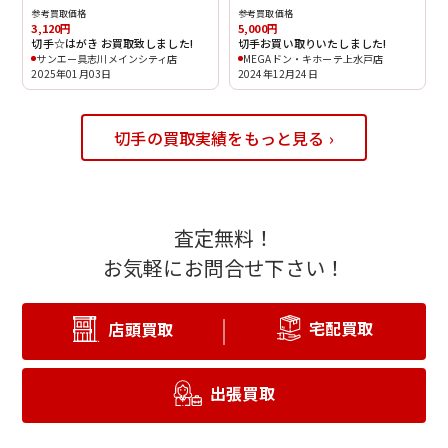
参考買取価格
参考買取価格
3,120円
5,000円
切手☆はがき お買取致しました!
切手お買い取りいたしました!
サンエー具志川メインシティ店
MEGAドン・キホーテ上水戸店
2025年01月03日
2024年12月24日
切手の買取実績をもっと見る ›
査定無料！
お気軽にお問合せ下さい！
宅配買取
店頭買取
出張買取