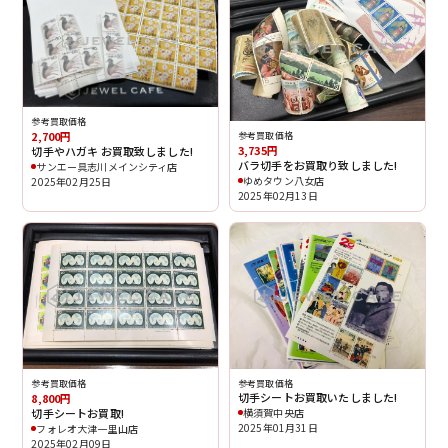
参考買取価格
2,700円
参考買取価格
3,735円
切手やハガキ お買取致しました!
バラ切手をお買取り致しました!
サンエー具志川メインシティ店
ゆめタウン八女店
2025年02月25日
2025年02月13日
参考買取価格
参考買取価格
切手シートお買取いたしました!
8,800円
切手シートお買取!
横須賀中央店
2025年01月31日
フォレオ大津一里山店
2025年02月09日