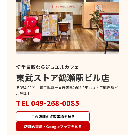
切手買取ならジュエルカフェ
東武ストア鶴瀬駅ビル店
〒354-0021 埼玉県富士見市鶴馬2602-3東武ストア鶴瀬駅ビ
ル店１Ｆ
TEL
049-268-0085
この店舗の買取実績を見る
店舗の詳細・Googleマップを見る