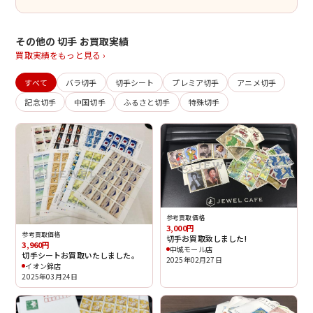
その他の 切手 お買取実績
買取実績をもっと見る ›
すべて
バラ切手
切手シート
プレミア切手
アニメ切手
記念切手
中国切手
ふるさと切手
特殊切手
参考買取価格
3,000円
参考買取価格
切手お買取致しました!
3,960円
中城モール店
切手シートお買取いたしました。
2025年02月27日
イオン錦店
2025年03月24日