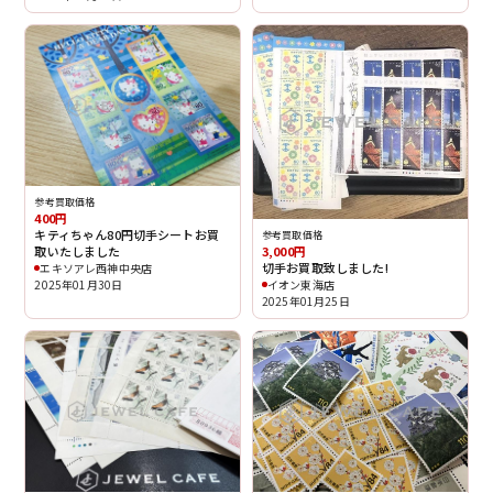
参考買取価格
400円
キティちゃん80円切手シートお買
参考買取価格
取いたしました
3,000円
切手お買取致しました!
エキソアレ西神中央店
2025年01月30日
イオン東海店
2025年01月25日