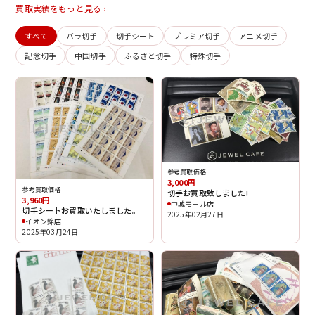
買取実績をもっと見る ›
すべて
バラ切手
切手シート
プレミア切手
アニメ切手
記念切手
中国切手
ふるさと切手
特殊切手
参考買取価格
3,000円
参考買取価格
切手お買取致しました!
3,960円
中城モール店
切手シートお買取いたしました。
2025年02月27日
イオン錦店
2025年03月24日