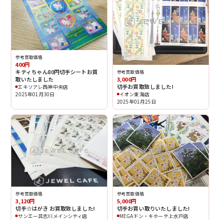
参考買取価格
400円
キティちゃん80円切手シートお買
参考買取価格
取いたしました
3,000円
切手お買取致しました!
エキソアレ西神中央店
2025年01月30日
イオン東海店
2025年01月25日
参考買取価格
参考買取価格
3,120円
5,000円
切手☆はがき お買取致しました!
切手お買い取りいたしました!
サンエー具志川メインシティ店
MEGAドン・キホーテ上水戸店