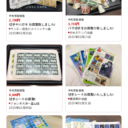
参考買取価格
2,700円
参考買取価格
3,735円
切手やハガキ お買取致しました!
バラ切手をお買取り致しました!
サンエー具志川メインシティ店
ゆめタウン八女店
2025年02月25日
2025年02月13日
参考買取価格
参考買取価格
切手シートお買取いたしました!
8,800円
切手シートお買取!
横須賀中央店
2025年01月31日
フォレオ大津一里山店
2025年02月09日