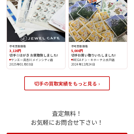
参考買取価格
参考買取価格
3,120円
5,000円
切手☆はがき お買取致しました!
切手お買い取りいたしました!
サンエー具志川メインシティ店
MEGAドン・キホーテ上水戸店
2025年01月03日
2024年12月24日
切手の買取実績をもっと見る ›
査定無料！
お気軽にお問合せ下さい！