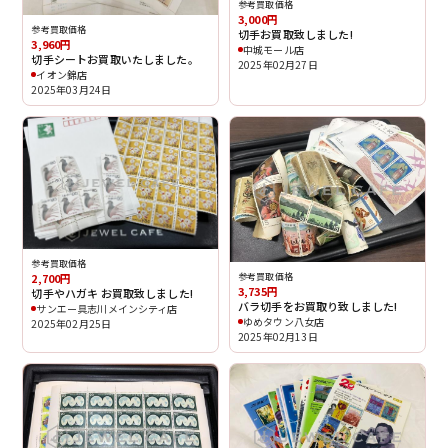
参考買取価格
3,000円
参考買取価格
切手お買取致しました!
3,960円
中城モール店
切手シートお買取いたしました。
2025年02月27日
イオン錦店
2025年03月24日
参考買取価格
2,700円
参考買取価格
3,735円
切手やハガキ お買取致しました!
バラ切手をお買取り致しました!
サンエー具志川メインシティ店
ゆめタウン八女店
2025年02月25日
2025年02月13日