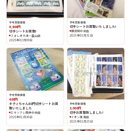
参考買取価格
参考買取価格
切手シートお買取いたしました!
8,800円
切手シートお買取!
横須賀中央店
2025年01月31日
フォレオ大津一里山店
2025年02月09日
参考買取価格
400円
キティちゃん80円切手シートお買
参考買取価格
取いたしました
3,000円
切手お買取致しました!
エキソアレ西神中央店
2025年01月30日
イオン東海店
2025年01月25日