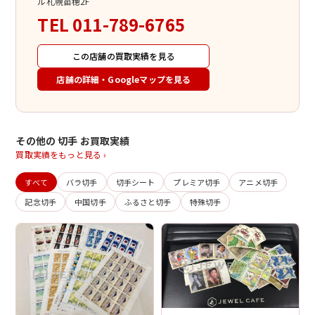
ル札幌苗穂2F
TEL
011-789-6765
この店舗の買取実績を見る
店舗の詳細・Googleマップを見る
その他の 切手 お買取実績
買取実績をもっと見る ›
すべて
バラ切手
切手シート
プレミア切手
アニメ切手
記念切手
中国切手
ふるさと切手
特殊切手