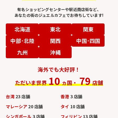
有名ショッピングセンターや駅近商店街など、
あなたの街のジュエルカフェでお待ちしています!
北海道
東北
関東
中部･北陸
関西
中国･四国
九州
沖縄
海外でも大好評！
10
79
ただいま世界
ヵ国・
店舗
台湾
23 店舗
香港
3 店舗
マレーシア
20 店舗
タイ
10 店舗
シンガポール
3 店舗
フィリピン
13 店舗