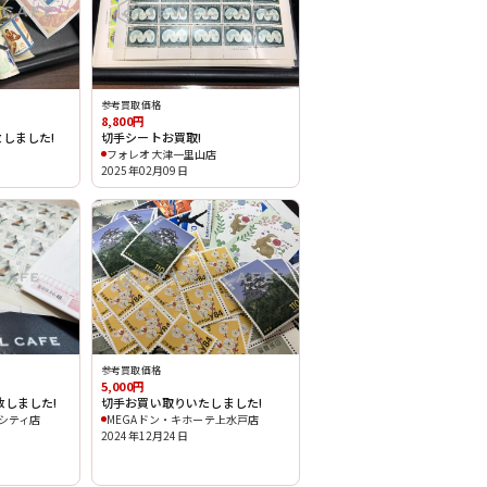
参考買取価格
8,800円
しました!
切手シートお買取!
フォレオ大津一里山店
2025年02月09日
参考買取価格
5,000円
致しました!
切手お買い取りいたしました!
シティ店
MEGAドン・キホーテ上水戸店
2024年12月24日