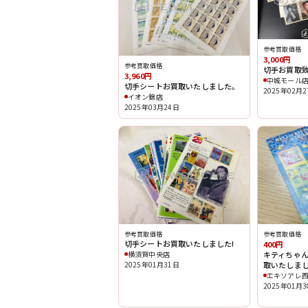
参考買取価格
3,000円
参考買取価格
切手お買取致
3,960円
中城モール
切手シートお買取いたしました。
2025年02月
イオン錦店
2025年03月24日
参考買取価格
参考買取価格
切手シートお買取いたしました!
400円
横須賀中央店
キティちゃん
2025年01月31日
取いたしま
エキソアレ
2025年01月