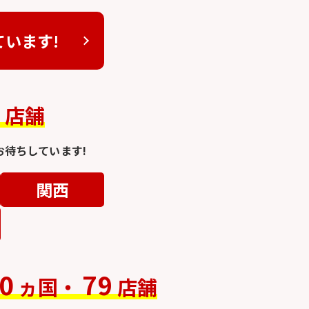
ています!
4
店舗
待ちしています!
関西
0
79
ヵ国・
店舗