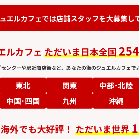
ュエルカフェでは
店舗スタッフを
大募集し
25
エルカフェ
ただいま日本全国
グセンターや駅近商店街など、
あなたの街のジュエルカフェでお
東北
関東
中部･北陸
中国･四国
九州
沖縄
1
は
海外でも大好評！
ただいま世界