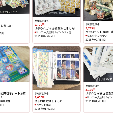
参考買取価格
2,700円
参考買取価格
しました!
3,735円
切手やハガキ お買取致しました!
店
バラ切手をお買取り致
サンエー具志川メインシティ店
27日
ゆめタウン八女店
2025年02月25日
2025年02月13日
参考買取価格
3,120円
80円切手シートお買
切手☆はがき お買取
参考買取価格
3,000円
した
サンエー具志川メイン
切手お買取致しました!
西神中央店
2025年01月03日
イオン東海店
30日
2025年01月25日