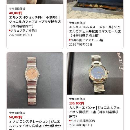
参考買取価格
40,000円
エルメス HウォッチPM 不動時計 |
ジュエルカフェアミュプラザ博多店
参考買取価格
（福岡県福岡市）
エルメス エルメス メドール | ジュ
アミュプラザ博多店
エルカフェ大井松田ミマスモール店
2026年08月06日
（神奈川県足柄上郡）
大井松田ミマスモール店
2026年08月06日
参考買取価格
130,000円
カルティエ パシャ | ジュエルカフェ
イオン相模原SC店（神奈川県相模
参考買取価格
原市）
50,000円
イオン相模原SC店
オメガ コンステレーション | ジュエ
2026年08月03日
ルカフェイオン高城店（大分県大分