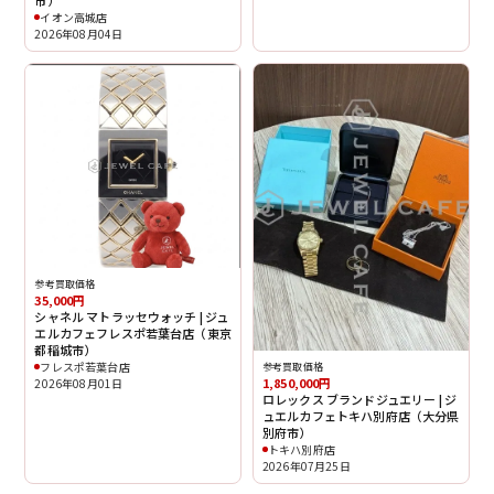
市）
イオン高城店
2026年08月04日
参考買取価格
35,000円
シャネル マトラッセウォッチ | ジュ
エルカフェフレスポ若葉台店（東京
都稲城市）
フレスポ若葉台店
参考買取価格
1,850,000円
2026年08月01日
ロレックス ブランドジュエリー | ジ
ュエルカフェトキハ別府店（大分県
別府市）
トキハ別府店
2026年07月25日