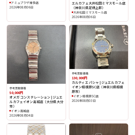
アミュプラザ博多店
エルカフェ大井松田ミマスモール店
2026年08月06日
（神奈川県足柄上郡）
大井松田ミマスモール店
2026年08月06日
参考買取価格
130,000円
カルティエ パシャ | ジュエルカフェ
イオン相模原SC店（神奈川県相模
参考買取価格
原市）
50,000円
イオン相模原SC店
オメガ コンステレーション | ジュエ
2026年08月03日
ルカフェイオン高城店（大分県大分
市）
イオン高城店
2026年08月04日