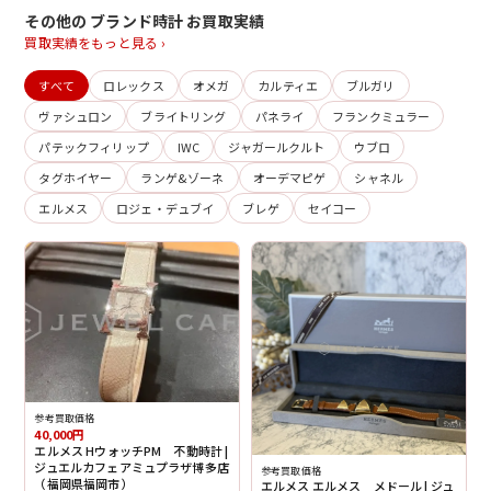
その他の ブランド時計 お買取実績
買取実績をもっと見る ›
すべて
ロレックス
オメガ
カルティエ
ブルガリ
ヴァシュロン
ブライトリング
パネライ
フランクミュラー
パテックフィリップ
IWC
ジャガールクルト
ウブロ
タグホイヤー
ランゲ&ゾーネ
オーデマピゲ
シャネル
エルメス
ロジェ・デュブイ
ブレゲ
セイコー
参考買取価格
40,000円
エルメス HウォッチPM 不動時計 |
ジュエルカフェアミュプラザ博多店
参考買取価格
（福岡県福岡市）
エルメス エルメス メドール | ジュ