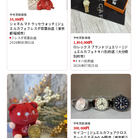
参考買取価格
35,000円
シャネル マトラッセウォッチ | ジュ
エルカフェフレスポ若葉台店（東京
都稲城市）
フレスポ若葉台店
参考買取価格
1,850,000円
2026年08月01日
ロレックス ブランドジュエリー | ジ
ュエルカフェトキハ別府店（大分県
別府市）
トキハ別府店
2026年07月25日
参考買取価格
300,000円
セイコー | ジュエルカフェアクロス
モール八王子みなみ野店（東京都八