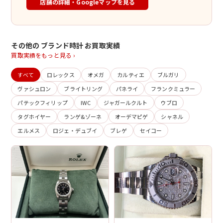
店舗の詳細・Googleマップを見る
その他の ブランド時計 お買取実績
買取実績をもっと見る ›
すべて
ロレックス
オメガ
カルティエ
ブルガリ
ヴァシュロン
ブライトリング
パネライ
フランクミュラー
パテックフィリップ
IWC
ジャガールクルト
ウブロ
タグホイヤー
ランゲ&ゾーネ
オーデマピゲ
シャネル
エルメス
ロジェ・デュブイ
ブレゲ
セイコー