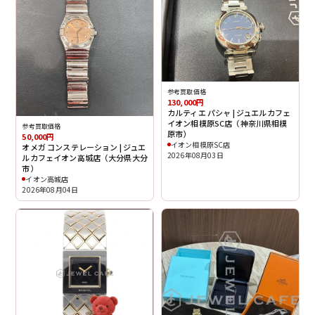
参考買取価格
130,000円
カルティエ パシャ | ジュエルカフェ
イオン相模原SC店（神奈川県相模
参考買取価格
原市）
50,000円
イオン相模原SC店
オメガ コンステレーション | ジュエ
2026年08月03日
ルカフェイオン高城店（大分県大分
市）
イオン高城店
2026年08月04日