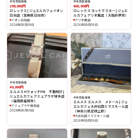
参考買取価格
参考買取価格
200,000円
600,000円
ロレックス | ジュエルカフェイオン
ロレックス ヨットマスター | ジュエ
日向店（宮崎県日向市）
ルカフェアリオ鳳店（大阪府堺市）
イオン日向店
アリオ鳳店
2026年08月09日
2026年08月09日
参考買取価格
40,000円
エルメス HウォッチPM 不動時計 |
ジュエルカフェアミュプラザ博多店
参考買取価格
（福岡県福岡市）
エルメス エルメス メドール | ジュ
アミュプラザ博多店
エルカフェ大井松田ミマスモール店
2026年08月06日
（神奈川県足柄上郡）
大井松田ミマスモール店
2026年08月06日