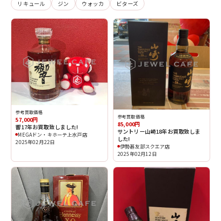
リキュール
ジン
ウォッカ
ビターズ
参考買取価格
参考買取価格
57,000円
85,000円
響17年お買取致しました!
サントリー山崎18年お買取致しま
MEGAドン・キホーテ上水戸店
した!
2025年02月22日
伊勢甚友部スクエア店
2025年02月12日