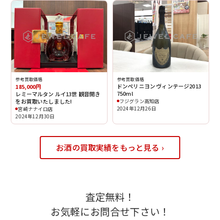
参考買取価格
参考買取価格
ドンペリニヨン ヴィンテージ2013
185,000円
750ml
レミーマルタン ルイ13世 観音開き
をお買取いたしました!
フジグラン高知店
2024年12月26日
宮崎ナナイロ店
2024年12月30日
お酒の買取実績をもっと見る ›
査定無料！
お気軽にお問合せ下さい！