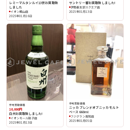
レミーマルタンルイ13世お買取致
サントリー響お買取致しました!
しました
伊勢甚友部スクエア店
イオン館山店
2025年01月13日
2025年01月16日
参考買取価格
参考買取価格
ニッカ ブレンドオブニッカ モルト
10,000円
ベース 660ml
白州お買取致しました!
フジグラン高知店
イオンモール銚子店
2025年01月05日
2025年01月13日