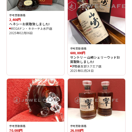
参考買取価格
2,400円
ヘネシーお買取致しました!
MEGAドン・キホーテ上水戸店
2025年02月06日
参考買取価格
600,000円
サントリー 山崎シェリーウッドお
買取致しました!
伊勢甚友部スクエア店
2025年01月24日
参考買取価格
参考買取価格
70,000円
26,000円