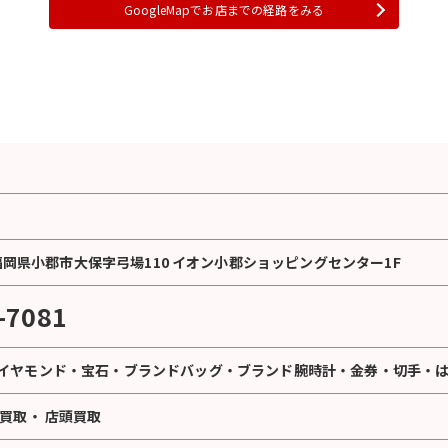
GoogleMapでお店までの経路をみる
5 福岡県小郡市大保字弓場110 イオン小郡ショッピングセンター1F
-7081
イヤモンド
・
宝石
・
ブランドバッグ
・
ブランド腕時計
・
金券
・
切手
・
買取
・
店頭買取