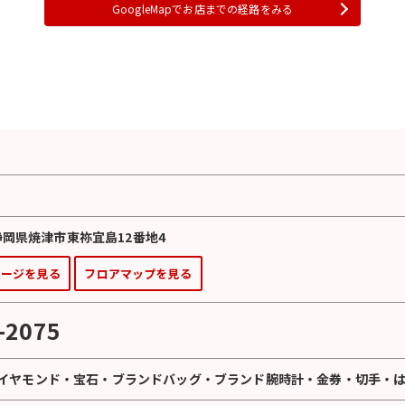
GoogleMapでお店までの経路をみる
 静岡県焼津市東祢宜島12番地4
ページを見る
フロアマップを見る
-2075
イヤモンド
・
宝石
・
ブランドバッグ
・
ブランド腕時計
・
金券
・
切手
・