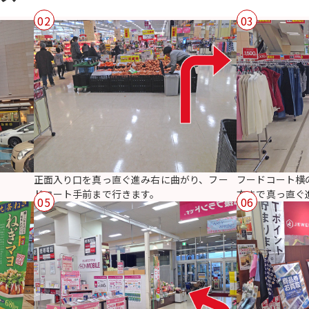
02
03
正面入り口を真っ直ぐ進み右に曲がり、フー
フードコート横
ドコート手前まで行きます。
方まで真っ直ぐ
05
06